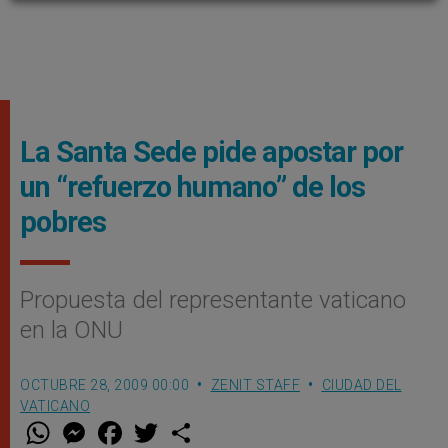
La Santa Sede pide apostar por
un “refuerzo humano” de los
pobres
Propuesta del representante vaticano
en la ONU
OCTUBRE 28, 2009 00:00
ZENIT STAFF
CIUDAD DEL
VATICANO
W
M
F
T
S
h
e
a
w
h