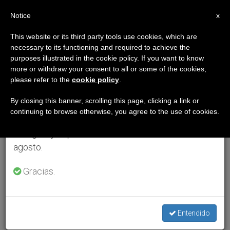
ES
Notice
×
x
Aviso importante
This website or its third party tools use cookies, which are
necessary to its functioning and required to achieve the
Del 27 de julio al 7 de agosto haremos la pausa
purposes illustrated in the cookie policy. If you want to know
anual, aprovechando que en el periodo de verano
more or withdraw your consent to all or some of the cookies,
please refer to the
cookie policy
.
se generan menos informaciones y también el
consumo de las mismas disminuye.
By closing this banner, scrolling this page, clicking a link or
continuing to browse otherwise, you agree to the use of cookies.
Retomamos el trabajo ordinario de las ediciones
en inglés y español de ZENIT el lunes 10 de
agosto.
Gracias.
Entendido