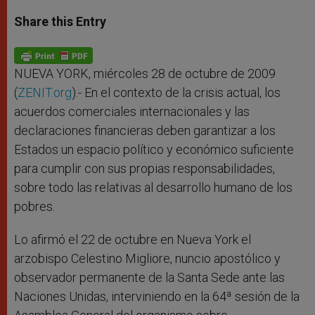
a
s
c
i
a
t
s
e
t
r
Share this Entry
s
e
b
t
e
A
n
o
e
p
g
o
r
p
e
k
r
NUEVA YORK, miércoles 28 de octubre de 2009
(
ZENIT.org
).- En el contexto de la crisis actual, los
acuerdos comerciales internacionales y las
declaraciones financieras deben garantizar a los
Estados un espacio político y económico suficiente
para cumplir con sus propias responsabilidades,
sobre todo las relativas al desarrollo humano de los
pobres.
Lo afirmó el 22 de octubre en Nueva York el
arzobispo Celestino Migliore, nuncio apostólico y
observador permanente de la Santa Sede ante las
Naciones Unidas, interviniendo en la 64ª sesión de la