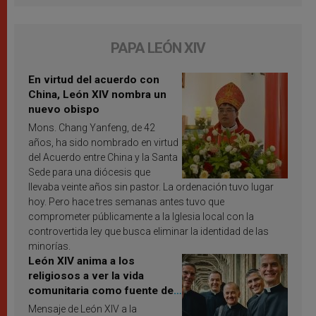
PAPA LEÓN XIV
En virtud del acuerdo con
China, León XIV nombra un
nuevo obispo
Mons. Chang Yanfeng, de 42
años, ha sido nombrado en virtud
del Acuerdo entre China y la Santa
Sede para una diócesis que
llevaba veinte años sin pastor. La ordenación tuvo lugar
hoy. Pero hace tres semanas antes tuvo que
comprometer públicamente a la Iglesia local con la
controvertida ley que busca eliminar la identidad de las
minorías.
León XIV anima a los
religiosos a ver la vida
comunitaria como fuente de
inspiración y santificación
Mensaje de León XIV a la