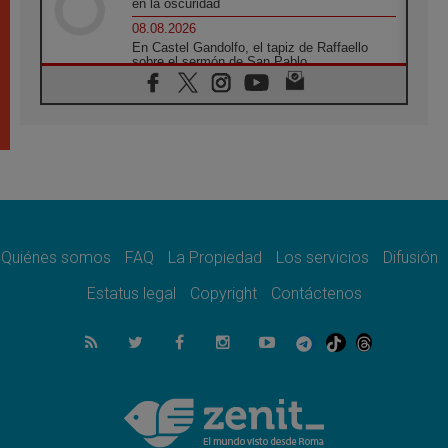
en la oscuridad
08.08.2026
En Castel Gandolfo, el tapiz de Raffaello
sobre el sermón de San Pablo
08.08.2026
En Colombia, «la paz no se compra con una
firma»
08.08.2026
En Venezuela celebraron los 416 años del
Santo Cristo de La Grita
08.08.2026
El Papa: en Santa Ágata contemplamos la
victoria del amor sobre la muerte
Quiénes somos
FAQ
La Propiedad
Los servicios
Difusión
08.08.2026
León XIV visitará el Santuario de la Madre
Estatus legal
Copyright
Contáctenos
del Buen Consejo de Genazzano
07.08.2026
Filipinas: el Vicariato Apostólico de Calapán
se convierte en diócesis
07.08.2026
Honduras: Los desplazados invisibles de una
crisis olvidada