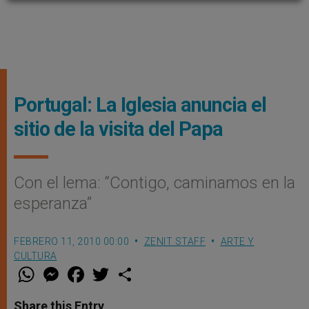
Portugal: La Iglesia anuncia el
sitio de la visita del Papa
Con el lema: “Contigo, caminamos en la
esperanza”
FEBRERO 11, 2010 00:00
ZENIT STAFF
ARTE Y
CULTURA
W
M
F
T
S
h
e
a
w
h
a
s
c
i
a
t
s
e
t
r
Share this Entry