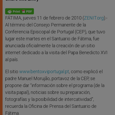
s
e
b
t
e
A
n
o
e
p
g
o
r
p
e
k
r
FÁTIMA, jueves 11 de febrero de 2010 (
ZENIT.org
).-
Al término del Consejo Permanente de la
Conferencia Episcopal de Portugal (CEP), que tuvo
lugar este martes en el Santuario de Fátima, fue
anunciada oficialmente la creación de un sitio
internet dedicado a la visita del Papa Benedicto XVI
al país.
El sitio
www.bentoxviportugal.pt
, como explicó el
padre Manuel Morujão, portavoz de la CEP, se
propone dar “información sobre el programa (de la
visita papal), noticias sobre su preparación,
fotografías y la posibilidad de intercatividad”,
recuerda la Oficina de Prensa del Santuario de
Fátima.