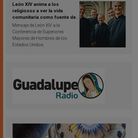
León XIV anima a los
religiosos a ver la vida
comunitaria como fuente de
inspiración y santificación
Mensaje de León XIV a la
Conferencia de Superiores
Mayores de Hombres de los
Estados Unidos