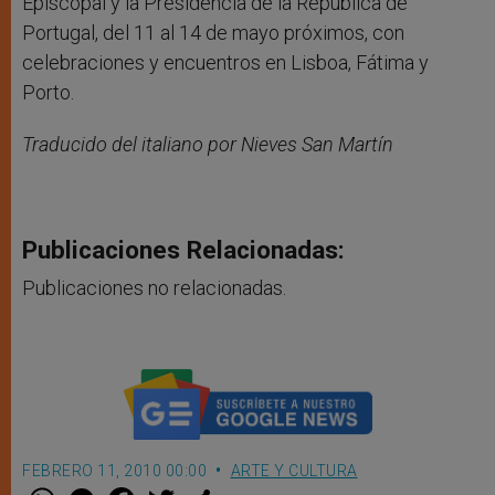
Episcopal y la Presidencia de la República de
Portugal, del 11 al 14 de mayo próximos, con
celebraciones y encuentros en Lisboa, Fátima y
Porto.
Traducido del italiano por Nieves San Martín
Publicaciones Relacionadas:
Publicaciones no relacionadas.
FEBRERO 11, 2010 00:00
ARTE Y CULTURA
W
M
F
T
S