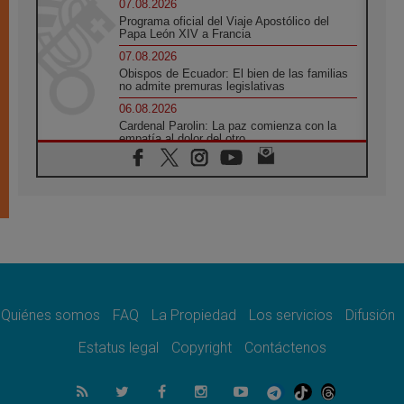
07.08.2026
Programa oficial del Viaje Apostólico del
Papa León XIV a Francia
07.08.2026
Obispos de Ecuador: El bien de las familias
no admite premuras legislativas
06.08.2026
Cardenal Parolin: La paz comienza con la
empatía al dolor del otro
06.08.2026
Fray Marco Vianelli: Aprender el Evangelio
de la Paz en la Escuela de San Francisco
06.08.2026
La visita del Papa León XIV a Asís en un
minuto
06.08.2026
El agradecimiento de los jóvenes al Papa:
«Hoy nos sentimos Iglesia»
Quiénes somos
FAQ
La Propiedad
Los servicios
Difusión
06.08.2026
Líbano: Reanudan los coloquios en Roma en
Estatus legal
Copyright
Contáctenos
medio de tensiones y ataques en el sur del
país
06.08.2026
Hiroshima y Nagasaki, 81 años después.