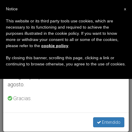
ES
Notice
×
x
Aviso importante
This website or its third party tools use cookies, which are
necessary to its functioning and required to achieve the
Del 27 de julio al 7 de agosto haremos la pausa
purposes illustrated in the cookie policy. If you want to know
anual, aprovechando que en el periodo de verano
more or withdraw your consent to all or some of the cookies,
please refer to the
cookie policy
.
se generan menos informaciones y también el
consumo de las mismas disminuye.
By closing this banner, scrolling this page, clicking a link or
continuing to browse otherwise, you agree to the use of cookies.
Retomamos el trabajo ordinario de las ediciones
en inglés y español de ZENIT el lunes 10 de
agosto.
Gracias.
Entendido