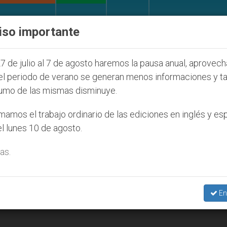
IGLESIA Y MUNDO
DOCUMENTOS
DONATIVOS
iso importante
ONU se pronuncia ante caso de obispo católic
7 de julio al 7 de agosto haremos la pausa anual, aprovec
el periodo de verano se generan menos informaciones y t
umo de las mismas disminuye.
amos el trabajo ordinario de las ediciones en inglés y es
l lunes 10 de agosto.
as.
En
a una ley anti-velo