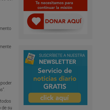
aumento
amente
s
 poder
s”.
 todos
o de su