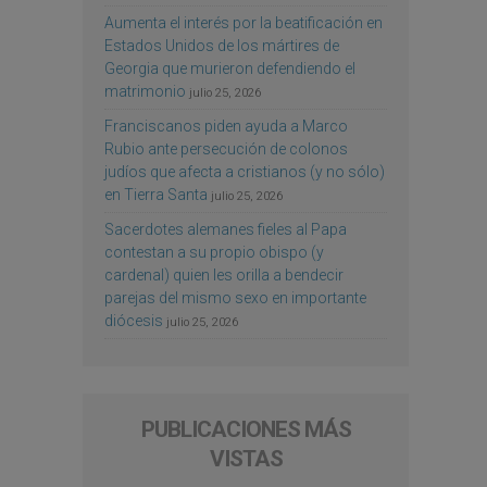
Aumenta el interés por la beatificación en
Estados Unidos de los mártires de
Georgia que murieron defendiendo el
matrimonio
julio 25, 2026
Franciscanos piden ayuda a Marco
Rubio ante persecución de colonos
judíos que afecta a cristianos (y no sólo)
en Tierra Santa
julio 25, 2026
Sacerdotes alemanes fieles al Papa
contestan a su propio obispo (y
cardenal) quien les orilla a bendecir
parejas del mismo sexo en importante
diócesis
julio 25, 2026
PUBLICACIONES MÁS
VISTAS