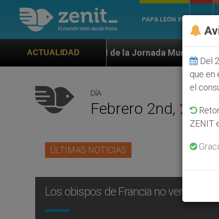
PAPA LEÓN XIV
ROMA
Av
ficial de la Jornada Mundial de la Juventud Seúl 2027
ACTUALIDAD
Del 2
que en 
el cons
DÍA
Febrero 2nd, 2010
Retom
ZENIT e
Graci
ÚLTIMAS NOTICIAS
Los obispos de Francia no ven oportun