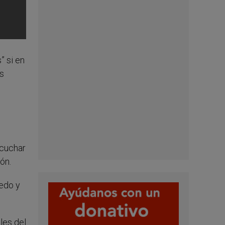
” si en
as
scuchar
ón.
iedo y
les del