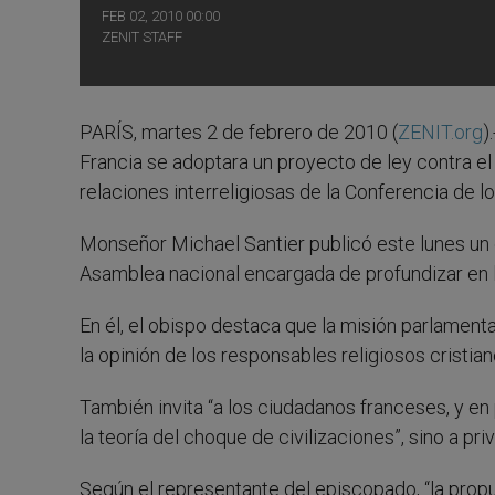
FEB 02, 2010 00:00
ZENIT STAFF
PARÍS, martes 2 de febrero de 2010 (
ZENIT.org
)
Francia se adoptara un proyecto de ley contra el 
relaciones interreligiosas de la Conferencia de l
Monseñor Michael Santier publicó este lunes un
Asamblea nacional encargada de profundizar en la
En él, el obispo destaca que la misión parlament
la opinión de los responsables religiosos cristian
También invita “a los ciudadanos franceses, y en p
la teoría del choque de civilizaciones”, sino a priv
Según el representante del episcopado, “la prop