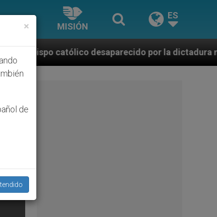
ES
×
MISIÓN
o desaparecido por la dictadura nicaragüense
hando
ambién
pañol de
tendido