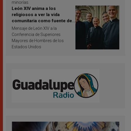
minorías.
León XIV anima a los
religiosos a ver la vida
comunitaria como fuente de
inspiración y santificación
Mensaje de León XIV a la
Conferencia de Superiores
Mayores de Hombres de los
Estados Unidos