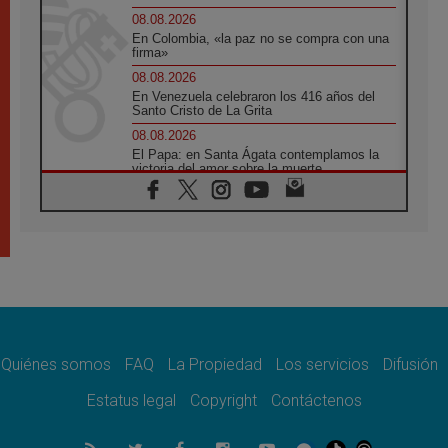
08.08.2026
En Colombia, «la paz no se compra con una
firma»
08.08.2026
En Venezuela celebraron los 416 años del
Santo Cristo de La Grita
08.08.2026
El Papa: en Santa Ágata contemplamos la
victoria del amor sobre la muerte
08.08.2026
León XIV visitará el Santuario de la Madre
del Buen Consejo de Genazzano
07.08.2026
Filipinas: el Vicariato Apostólico de Calapán
se convierte en diócesis
07.08.2026
Honduras: Los desplazados invisibles de una
crisis olvidada
Quiénes somos
FAQ
La Propiedad
Los servicios
Difusión
07.08.2026
Bokalic: "En Argentina el Papa León señalará
Estatus legal
Copyright
Contáctenos
el compromiso del cristiano"
07.08.2026
La matanza de niños en Gaza no cesa: 300