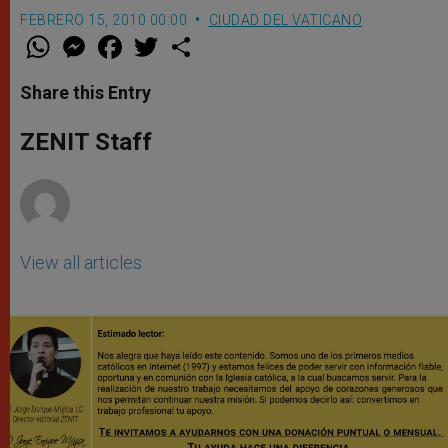
FEBRERO 15, 2010 00:00
CIUDAD DEL VATICANO
W
M
F
T
S
h
e
a
w
h
a
s
c
i
a
t
s
e
t
r
Share this Entry
s
e
b
t
e
A
n
o
e
p
g
o
r
ZENIT Staff
p
e
k
r
View all articles