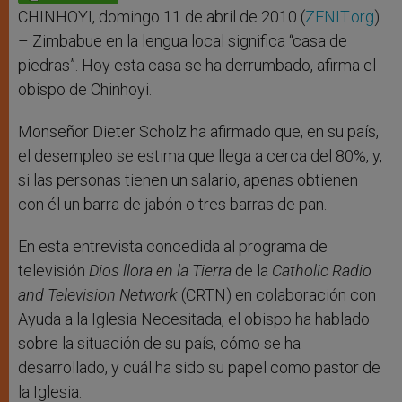
p
e
k
r
CHINHOYI, domingo 11 de abril de 2010 (
ZENIT.org
).
– Zimbabue en la lengua local significa “casa de
piedras”. Hoy esta casa se ha derrumbado, afirma el
obispo de Chinhoyi.
Monseñor Dieter Scholz ha afirmado que, en su país,
el desempleo se estima que llega a cerca del 80%, y,
si las personas tienen un salario, apenas obtienen
con él un barra de jabón o tres barras de pan.
En esta entrevista concedida al programa de
televisión
Dios llora en la Tierra
de la
Catholic Radio
and Television Network
(CRTN) en colaboración con
Ayuda a la Iglesia Necesitada, el obispo ha hablado
sobre la situación de su país, cómo se ha
desarrollado, y cuál ha sido su papel como pastor de
la Iglesia.