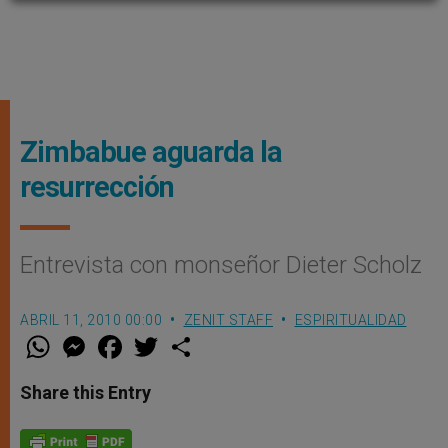
Zimbabue aguarda la
resurrección
Entrevista con monseñor Dieter Scholz
ABRIL 11, 2010 00:00
ZENIT STAFF
ESPIRITUALIDAD
W
M
F
T
S
h
e
a
w
h
a
s
c
i
a
t
s
e
t
r
Share this Entry
s
e
b
t
e
A
n
o
e
p
g
o
r