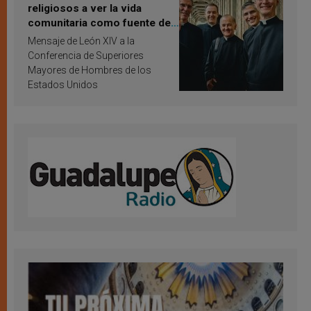
religiosos a ver la vida
comunitaria como fuente de
inspiración y santificación
Mensaje de León XIV a la
Conferencia de Superiores
Mayores de Hombres de los
Estados Unidos