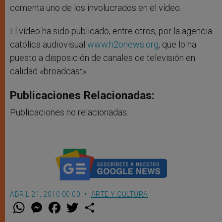
comenta uno de los involucrados en el vídeo.
El vídeo ha sido publicado, entre otros, por la agencia
católica audiovisual
www.h2onews.org
, que lo ha
puesto a disposición de canales de televisión en
calidad «broadcast».
Publicaciones Relacionadas:
Publicaciones no relacionadas.
ABRIL 21, 2010 00:00
ARTE Y CULTURA
W
M
F
T
S
h
e
a
w
h
a
s
c
i
a