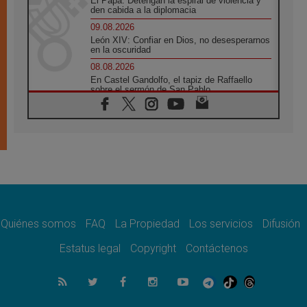
El Papa: Detengan la espiral de violencia y
den cabida a la diplomacia
09.08.2026
León XIV: Confiar en Dios, no desesperarnos
en la oscuridad
08.08.2026
En Castel Gandolfo, el tapiz de Raffaello
sobre el sermón de San Pablo
08.08.2026
En Colombia, «la paz no se compra con una
firma»
08.08.2026
En Venezuela celebraron los 416 años del
Santo Cristo de La Grita
08.08.2026
El Papa: en Santa Ágata contemplamos la
victoria del amor sobre la muerte
Quiénes somos
FAQ
La Propiedad
Los servicios
Difusión
08.08.2026
León XIV visitará el Santuario de la Madre
Estatus legal
Copyright
Contáctenos
del Buen Consejo de Genazzano
07.08.2026
Filipinas: el Vicariato Apostólico de Calapán
se convierte en diócesis
07.08.2026