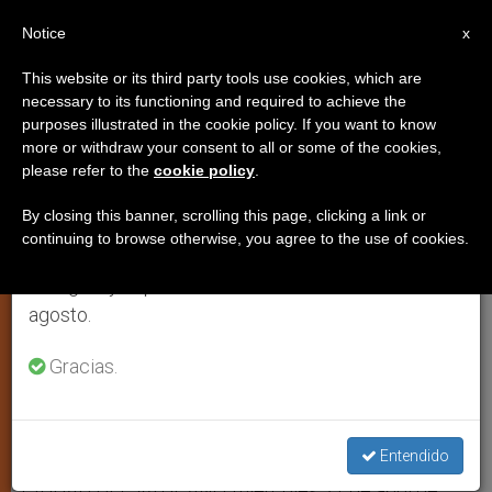
ES
Notice
×
x
Aviso importante
This website or its third party tools use cookies, which are
necessary to its functioning and required to achieve the
Del 27 de julio al 7 de agosto haremos la pausa
purposes illustrated in the cookie policy. If you want to know
Jóvenes descubren a Joseph
anual, aprovechando que en el periodo de verano
more or withdraw your consent to all or some of the cookies,
please refer to the
cookie policy
.
se generan menos informaciones y también el
Ratzinger con un vídeo
consumo de las mismas disminuye.
By closing this banner, scrolling this page, clicking a link or
continuing to browse otherwise, you agree to the use of cookies.
Retomamos el trabajo ordinario de las ediciones
Un corto al estilo «stop-motion»
en inglés y español de ZENIT el lunes 10 de
agosto.
ABRIL 21, 2010 00:00
ZENIT STAFF
ARTE Y CULTURA
W
M
F
T
S
Gracias.
h
e
a
w
h
a
s
c
i
a
t
s
e
t
r
Share this Entry
s
e
b
t
e
A
n
o
e
p
g
o
r
Entendido
p
e
k
r
CIUDAD DEL VATICANO, miércoles 21 de abril de