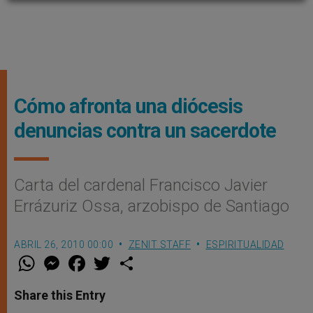
Cómo afronta una diócesis
denuncias contra un sacerdote
Carta del cardenal Francisco Javier
Errázuriz Ossa, arzobispo de Santiago
ABRIL 26, 2010 00:00
ZENIT STAFF
ESPIRITUALIDAD
W
M
F
T
S
h
e
a
w
h
a
s
c
i
a
t
s
e
t
r
Share this Entry
s
e
b
t
e