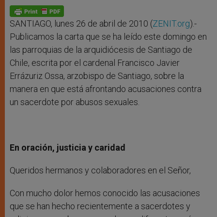
A
n
o
e
p
g
o
r
p
e
k
r
SANTIAGO, lunes 26 de abril de 2010 (
ZENIT.org
).-
Publicamos la carta que se ha leído este domingo en
las parroquias de la arquidiócesis de Santiago de
Chile, escrita por el cardenal Francisco Javier
Errázuriz Ossa, arzobispo de Santiago, sobre la
manera en que está afrontando acusaciones contra
un sacerdote por abusos sexuales.
En oración, justicia y caridad
Queridos hermanos y colaboradores en el Señor,
Con mucho dolor hemos conocido las acusaciones
que se han hecho recientemente a sacerdotes y