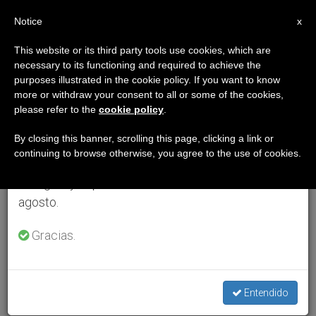
ES
Notice
×
x
Aviso importante
This website or its third party tools use cookies, which are
necessary to its functioning and required to achieve the
Del 27 de julio al 7 de agosto haremos la pausa
purposes illustrated in the cookie policy. If you want to know
anual, aprovechando que en el periodo de verano
more or withdraw your consent to all or some of the cookies,
please refer to the
cookie policy
.
se generan menos informaciones y también el
consumo de las mismas disminuye.
By closing this banner, scrolling this page, clicking a link or
continuing to browse otherwise, you agree to the use of cookies.
Retomamos el trabajo ordinario de las ediciones
en inglés y español de ZENIT el lunes 10 de
agosto.
Gracias.
Entendido