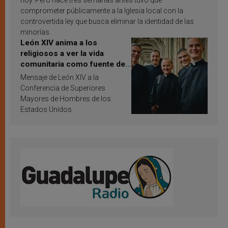
hoy. Pero hace tres semanas antes tuvo que
comprometer públicamente a la Iglesia local con la
controvertida ley que busca eliminar la identidad de las
minorías.
León XIV anima a los
religiosos a ver la vida
comunitaria como fuente de
inspiración y santificación
Mensaje de León XIV a la
Conferencia de Superiores
Mayores de Hombres de los
Estados Unidos