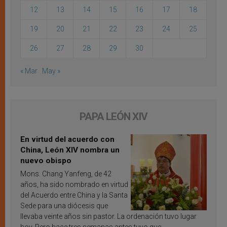
12
13
14
15
16
17
18
19
20
21
22
23
24
25
26
27
28
29
30
« Mar
May »
PAPA LEÓN XIV
En virtud del acuerdo con
China, León XIV nombra un
nuevo obispo
Mons. Chang Yanfeng, de 42
años, ha sido nombrado en virtud
del Acuerdo entre China y la Santa
Sede para una diócesis que
llevaba veinte años sin pastor. La ordenación tuvo lugar