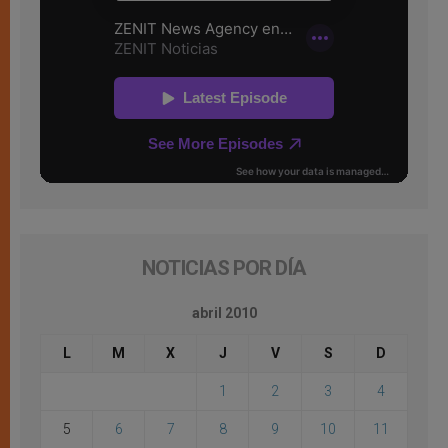
NOTICIAS POR DÍA
abril 2010
L
M
X
J
V
S
D
1
2
3
4
5
6
7
8
9
10
11