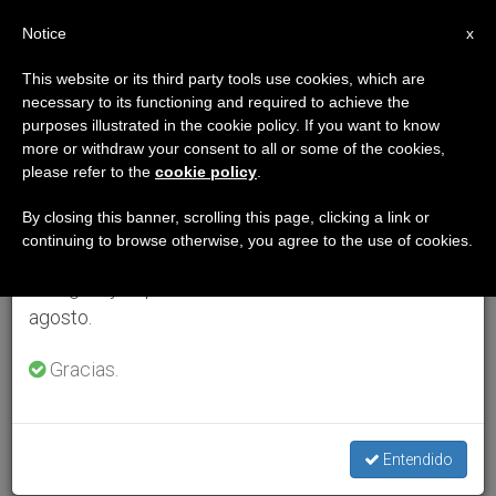
ES
Notice
×
x
Aviso importante
This website or its third party tools use cookies, which are
necessary to its functioning and required to achieve the
Del 27 de julio al 7 de agosto haremos la pausa
purposes illustrated in the cookie policy. If you want to know
anual, aprovechando que en el periodo de verano
more or withdraw your consent to all or some of the cookies,
please refer to the
cookie policy
.
se generan menos informaciones y también el
consumo de las mismas disminuye.
By closing this banner, scrolling this page, clicking a link or
continuing to browse otherwise, you agree to the use of cookies.
Retomamos el trabajo ordinario de las ediciones
en inglés y español de ZENIT el lunes 10 de
agosto.
Gracias.
Entendido