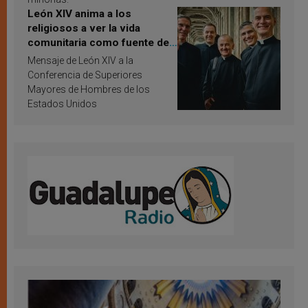
León XIV anima a los
religiosos a ver la vida
comunitaria como fuente de
inspiración y santificación
Mensaje de León XIV a la
Conferencia de Superiores
Mayores de Hombres de los
Estados Unidos