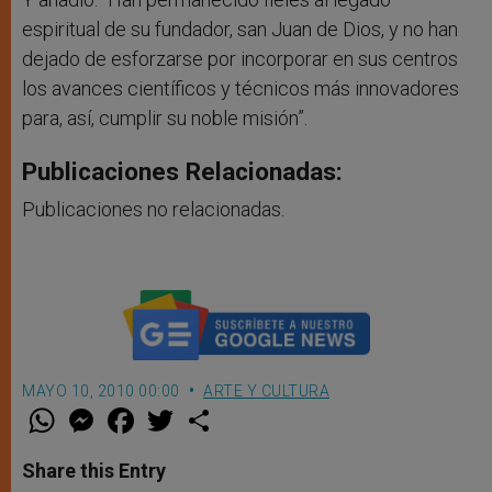
espiritual de su fundador, san Juan de Dios, y no han
dejado de esforzarse por incorporar en sus centros
los avances científicos y técnicos más innovadores
para, así, cumplir su noble misión”.
Publicaciones Relacionadas:
Publicaciones no relacionadas.
MAYO 10, 2010 00:00
ARTE Y CULTURA
W
M
F
T
S
h
e
a
w
h
a
s
c
i
a
t
s
e
t
r
Share this Entry
s
e
b
t
e