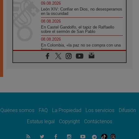
09.08.2026
León XIV: Confiar en Dios, no desesperarnos
en la oscuridad
08.08.2026
En Castel Gandolfo, el tapiz de Raffaello
sobre el sermón de San Pablo
08.08.2026
En Colombia, «la paz no se compra con una
firma»
08.08.2026
En Venezuela celebraron los 416 años del
Santo Cristo de La Grita
08.08.2026
El Papa: en Santa Ágata contemplamos la
victoria del amor sobre la muerte
08.08.2026
León XIV visitará el Santuario de la Madre
del Buen Consejo de Genazzano
Quiénes somos
FAQ
La Propiedad
Los servicios
Difusión
07.08.2026
Filipinas: el Vicariato Apostólico de Calapán
Estatus legal
Copyright
Contáctenos
se convierte en diócesis
07.08.2026
Honduras: Los desplazados invisibles de una