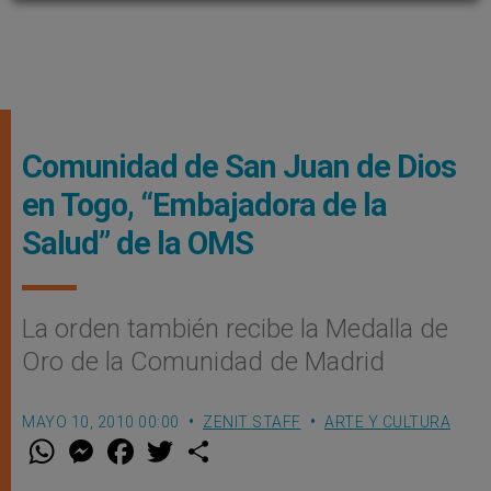
Comunidad de San Juan de Dios
en Togo, “Embajadora de la
Salud” de la OMS
La orden también recibe la Medalla de
Oro de la Comunidad de Madrid
MAYO 10, 2010 00:00
ZENIT STAFF
ARTE Y CULTURA
W
M
F
T
S
h
e
a
w
h
a
s
c
i
a