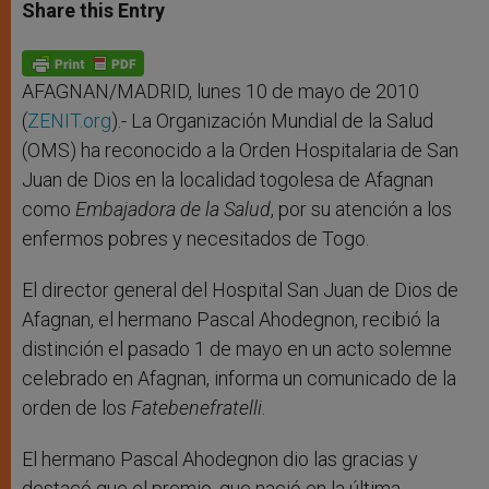
t
s
e
t
r
Share this Entry
s
e
b
t
e
A
n
o
e
p
g
o
r
p
e
k
r
AFAGNAN/MADRID, lunes 10 de mayo de 2010
(
ZENIT.org
).- La Organización Mundial de la Salud
(OMS) ha reconocido a la Orden Hospitalaria de San
Juan de Dios en la localidad togolesa de Afagnan
como
Embajadora de la Salud
, por su atención a los
enfermos pobres y necesitados de Togo.
El director general del Hospital San Juan de Dios de
Afagnan, el hermano Pascal Ahodegnon, recibió la
distinción el pasado 1 de mayo en un acto solemne
celebrado en Afagnan, informa un comunicado de la
orden de los
Fatebenefratelli
.
El hermano Pascal Ahodegnon dio las gracias y
destacó que el premio, que nació en la última