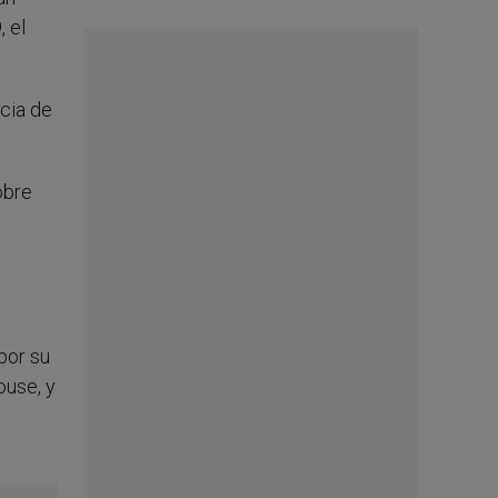
 el
cia de
obre
por su
ouse, y