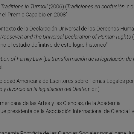
,
Traditions in Turmoil
(2006) (
Tradiciones en confusión
, n.d.
y el Premio Capalbio en 2008”.
 contexto de la Declaración Universal de los Derechos Hum
Roosevelt and the Universal Declaration of Human Rights
(
o el estudio definitivo de este logro histórico”.
tion of Family Law
(
La transformación de la legislación de 
l.
ciedad Americana de Escritores sobre Temas Legales por
 y divorcio en la legislación del Oeste
, n.d.r.).
ricana de las Artes y las Ciencias, de la Academia
 presidenta de la Asociación Internacional de Ciencia Le
ademia Pontificia de las Ciencias Sociales por el papa Ju