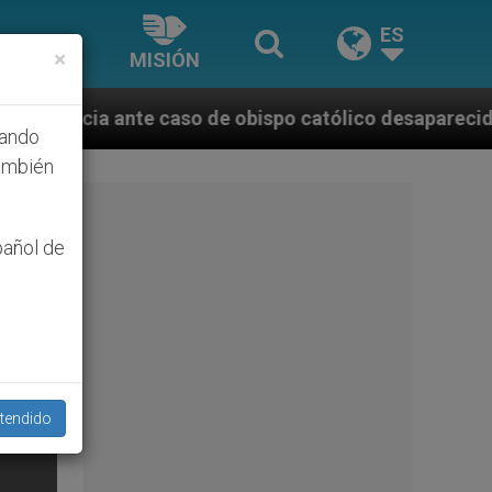
ES
×
MISIÓN
 de obispo católico desaparecido por la dictadura ni
hando
ambién
pañol de
tendido