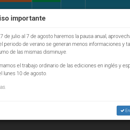
IGLESIA Y MUNDO
DOCUMENTOS
DONATIVOS
iso importante
Juventud Seúl 2027
ONU se pronuncia ante caso
7 de julio al 7 de agosto haremos la pausa anual, aprovec
el periodo de verano se generan menos informaciones y t
umo de las mismas disminuye.
amos el trabajo ordinario de las ediciones en inglés y es
l lunes 10 de agosto.
as.
En
 Glendon