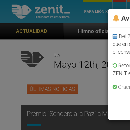
PAPA LEÓN XIV
ROMA
Av
Himno oficial de la Jornada Mundial de la 
ACTUALIDAD
Del 2
que en 
el cons
DÍA
Mayo 12th, 2010
Retom
ZENIT e
Graci
ÚLTIMAS NOTICIAS
Premio “Sendero a la Paz” a Mary Ann