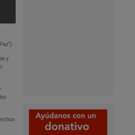
Paz").
as y
bo
e
los
erechos