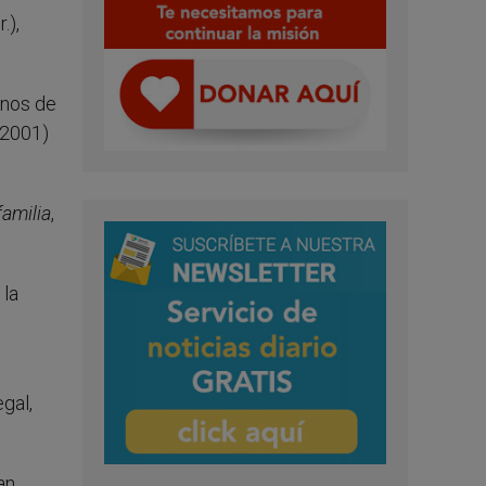
r.),
anos de
2001)
familia
,
 la
gal,
an