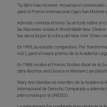
“Su libro más reciente -recuerda el comunicado-
ganó el Premio Internacional Capri-San Michele 
Además, continúa el texto “su artículo sobre el
las Naciones Unidas
A World Made New: Eleanor 
fue descrita por la crítica del
New York Times
com
En 1993, su estudio comparativo
The Transforma
n.d.r.), ganó el mayor premio de la Academia Lega
En 1988, recibió el Premio
Scribes Book
de la So
obra
Abortion and Divorce in Western Law
(
Aborto
Mary Ann Glendon es miembro de la Academia Ame
Internacional de Derecho Comparado y además fue
patrocinada por la UNESCO.
La galardonada fue nombrada presidenta de la Ac