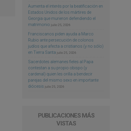
Aumenta el interés por la beatificación en
Estados Unidos de los mártires de
Georgia que murieron defendiendo el
matrimonio
julio 25, 2026
Franciscanos piden ayuda a Marco
Rubio ante persecución de colonos
judíos que afecta a cristianos (y no sólo)
en Tierra Santa
julio 25, 2026
Sacerdotes alemanes fieles al Papa
contestan a su propio obispo (y
cardenal) quien les orilla a bendecir
parejas del mismo sexo en importante
diócesis
julio 25, 2026
PUBLICACIONES MÁS
VISTAS