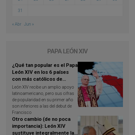
31
« Abr
Jun »
PAPA LEÓN XIV
¿Qué tan popular es el Papa
León XIV en los 6 países
con más católicos de
América Latina en 2026?
León XIV recibe un amplio apoyo
Publican resultados de
latinoamericano, pero sus cifras
investigación
de popularidad en su primer año
son inferiores a las del debut de
Francisco
Otro cambio (de no poca
importancia): León XIV
sustituye integralmente la