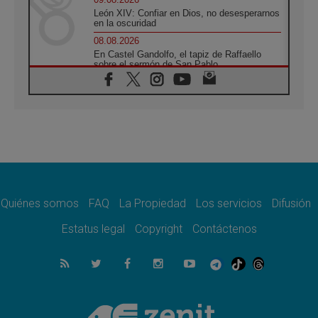
León XIV: Confiar en Dios, no desesperarnos
en la oscuridad
08.08.2026
En Castel Gandolfo, el tapiz de Raffaello
sobre el sermón de San Pablo
08.08.2026
En Colombia, «la paz no se compra con una
firma»
08.08.2026
En Venezuela celebraron los 416 años del
Santo Cristo de La Grita
08.08.2026
El Papa: en Santa Ágata contemplamos la
victoria del amor sobre la muerte
Quiénes somos
FAQ
La Propiedad
Los servicios
Difusión
08.08.2026
León XIV visitará el Santuario de la Madre
Estatus legal
Copyright
Contáctenos
del Buen Consejo de Genazzano
07.08.2026
Filipinas: el Vicariato Apostólico de Calapán
se convierte en diócesis
07.08.2026
Honduras: Los desplazados invisibles de una
crisis olvidada