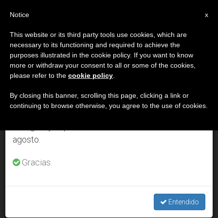
ES
Notice
×
x
Aviso importante
This website or its third party tools use cookies, which are
necessary to its functioning and required to achieve the
Del 27 de julio al 7 de agosto haremos la pausa
DÍA
purposes illustrated in the cookie policy. If you want to know
anual, aprovechando que en el periodo de verano
Mayo 26th, 2010
more or withdraw your consent to all or some of the cookies,
please refer to the
cookie policy
.
se generan menos informaciones y también el
consumo de las mismas disminuye.
By closing this banner, scrolling this page, clicking a link or
continuing to browse otherwise, you agree to the use of cookies.
ÚLTIMAS NOTICIAS
Retomamos el trabajo ordinario de las ediciones
en inglés y español de ZENIT el lunes 10 de
agosto.
El Papa envía ayuda a las víctimas de las inundaciones de
Polonia
Gracias.
MAY 26, 2010 00:00
ZENIT STAFF
Entendido