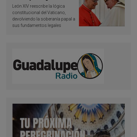
ley vaticana de Papa
León XIV reescribe la lógica
Francisco
constitucional del Vaticano,
devolviendo la soberanía papal a
sus fundamentos legales