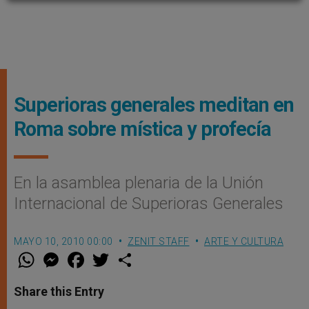
Superioras generales meditan en
Roma sobre mística y profecía
En la asamblea plenaria de la Unión
Internacional de Superioras Generales
MAYO 10, 2010 00:00
ZENIT STAFF
ARTE Y CULTURA
W
M
F
T
S
h
e
a
w
h
a
s
c
i
a
t
s
e
t
r
Share this Entry
s
e
b
t
e