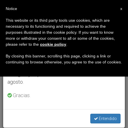
ES
Notice
×
x
Aviso importante
This website or its third party tools use cookies, which are
necessary to its functioning and required to achieve the
Del 27 de julio al 7 de agosto haremos la pausa
purposes illustrated in the cookie policy. If you want to know
anual, aprovechando que en el periodo de verano
more or withdraw your consent to all or some of the cookies,
please refer to the
cookie policy
.
se generan menos informaciones y también el
consumo de las mismas disminuye.
By closing this banner, scrolling this page, clicking a link or
continuing to browse otherwise, you agree to the use of cookies.
Retomamos el trabajo ordinario de las ediciones
en inglés y español de ZENIT el lunes 10 de
agosto.
Gracias.
Entendido