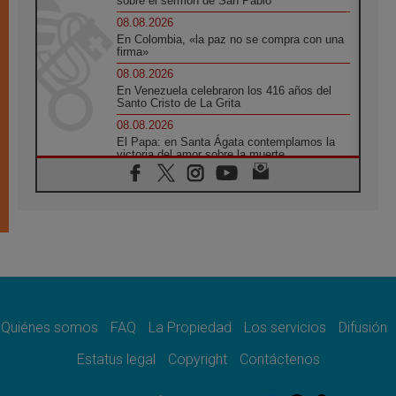
sobre el sermón de San Pablo
08.08.2026
En Colombia, «la paz no se compra con una
firma»
08.08.2026
En Venezuela celebraron los 416 años del
Santo Cristo de La Grita
08.08.2026
El Papa: en Santa Ágata contemplamos la
victoria del amor sobre la muerte
08.08.2026
León XIV visitará el Santuario de la Madre
del Buen Consejo de Genazzano
07.08.2026
Filipinas: el Vicariato Apostólico de Calapán
se convierte en diócesis
07.08.2026
Honduras: Los desplazados invisibles de una
crisis olvidada
Quiénes somos
FAQ
La Propiedad
Los servicios
Difusión
07.08.2026
Bokalic: "En Argentina el Papa León señalará
Estatus legal
Copyright
Contáctenos
el compromiso del cristiano"
07.08.2026