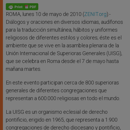
A
n
o
e
p
g
o
r
p
e
k
r
ROMA, lunes 10 de mayo de 2010 (
ZENIT.org
).-
Diálogos y oraciones en diversos idiomas, audífonos
para la traducción simultánea, hábitos y uniformes
religiosos de diferentes estilos y colores; éste es el
ambiente que se vive en la asamblea plenaria de la
Unión Internacional de Superioras Generales (UISG),
que se celebra en Roma desde el 7 de mayo hasta
mañana martes.
En este evento participan cerca de 800 superioras
generales de diferentes congregaciones que
representan a 600.000 religiosas en todo el mundo.
La UISG es un organismo eclesial de derecho
pontificio, erigido en 1965, que representa a 1.900
congregaciones de derecho diocesano y pontificio,