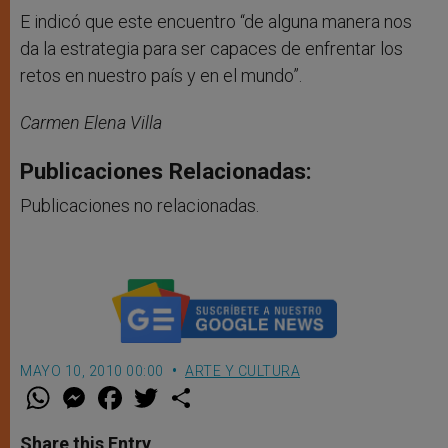
E indicó que este encuentro “de alguna manera nos
da la estrategia para ser capaces de enfrentar los
retos en nuestro país y en el mundo”.
Carmen Elena Villa
Publicaciones Relacionadas:
Publicaciones no relacionadas.
MAYO 10, 2010 00:00
ARTE Y CULTURA
W
M
F
T
S
h
e
a
w
h
a
s
c
i
a
t
s
e
t
r
Share this Entry