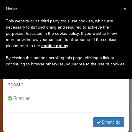
ES
Notice
×
x
Aviso importante
This website or its third party tools use cookies, which are
necessary to its functioning and required to achieve the
Del 27 de julio al 7 de agosto haremos la pausa
purposes illustrated in the cookie policy. If you want to know
La cultura, un punto en común
anual, aprovechando que en el periodo de verano
more or withdraw your consent to all or some of the cookies,
please refer to the
cookie policy
.
se generan menos informaciones y también el
para el diálogo con los ortodoxos
consumo de las mismas disminuye.
By closing this banner, scrolling this page, clicking a link or
continuing to browse otherwise, you agree to the use of cookies.
Retomamos el trabajo ordinario de las ediciones
Comenzó hoy la Jornada de la cultura y
en inglés y español de ZENIT el lunes 10 de
espiritualidad rusa en el Vaticano
agosto.
MAYO 19, 2010 00:00
ZENIT STAFF
ARTE Y CULTURA
Gracias.
W
M
F
T
S
h
e
a
w
h
a
s
c
i
a
t
s
e
t
r
Share this Entry
s
e
b
t
e
Entendido
A
n
o
e
p
g
o
r