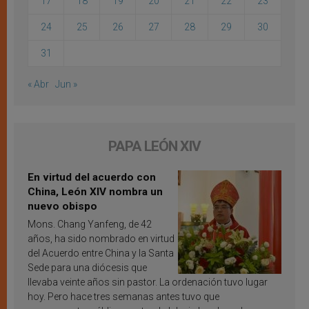
17
18
19
20
21
22
23
24
25
26
27
28
29
30
31
« Abr
Jun »
PAPA LEÓN XIV
En virtud del acuerdo con
China, León XIV nombra un
nuevo obispo
Mons. Chang Yanfeng, de 42
años, ha sido nombrado en virtud
del Acuerdo entre China y la Santa
Sede para una diócesis que
llevaba veinte años sin pastor. La ordenación tuvo lugar
hoy. Pero hace tres semanas antes tuvo que