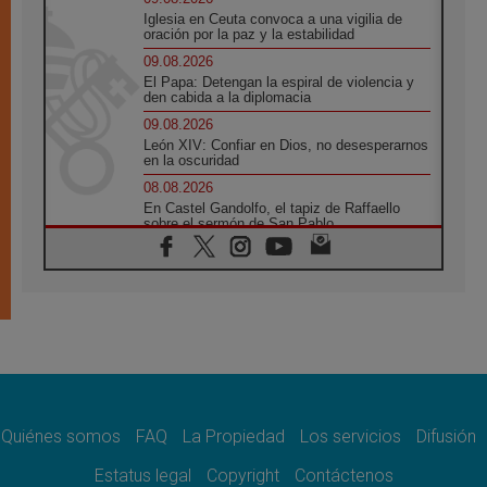
Iglesia en Ceuta convoca a una vigilia de
oración por la paz y la estabilidad
09.08.2026
El Papa: Detengan la espiral de violencia y
den cabida a la diplomacia
09.08.2026
León XIV: Confiar en Dios, no desesperarnos
en la oscuridad
08.08.2026
En Castel Gandolfo, el tapiz de Raffaello
sobre el sermón de San Pablo
08.08.2026
En Colombia, «la paz no se compra con una
firma»
08.08.2026
En Venezuela celebraron los 416 años del
Santo Cristo de La Grita
08.08.2026
El Papa: en Santa Ágata contemplamos la
victoria del amor sobre la muerte
Quiénes somos
FAQ
La Propiedad
Los servicios
Difusión
08.08.2026
León XIV visitará el Santuario de la Madre
Estatus legal
Copyright
Contáctenos
del Buen Consejo de Genazzano