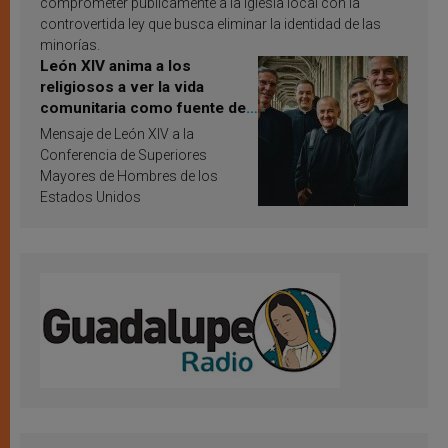
comprometer públicamente a la Iglesia local con la
controvertida ley que busca eliminar la identidad de las
minorías.
León XIV anima a los
religiosos a ver la vida
comunitaria como fuente de
inspiración y santificación
Mensaje de León XIV a la
Conferencia de Superiores
Mayores de Hombres de los
Estados Unidos