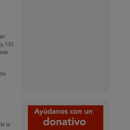
ran
oy, 133
anas
nta
de la