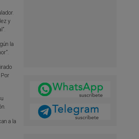
lador.
lez y
l”.
gún la
or”.
irado
 Por
su
ón.
an a la