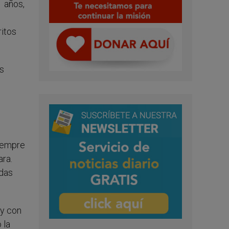
1 años,
ritos
os
siempre
ra.
adas
 y con
 la