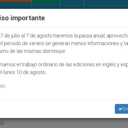
IGLESIA Y MUNDO
DOCUMENTOS
DONATIVOS
iso importante
ue afecta a cristianos (y no sólo) en Tierra Santa
7 de julio al 7 de agosto haremos la pausa anual, aprovec
el periodo de verano se generan menos informaciones y t
umo de las mismas disminuye.
a sabia analfabeta”, será
amos el trabajo ordinario de las ediciones en inglés y es
l lunes 10 de agosto.
do
as.
ñor Luigi Porsi
En
RA