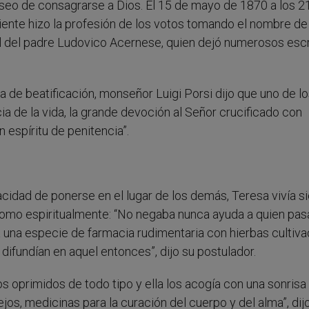
seo de consagrarse a Dios. El 15 de mayo de 1870 a los 2
iguiente hizo la profesión de los votos tomando el nombre de
al del padre Ludovico Acernese, quien dejó numerosos esc
a de beatificación, monseñor Luigi Porsi dijo que uno de l
a de la vida, la grande devoción al Señor crucificado con
 espíritu de penitencia”.
cidad de ponerse en el lugar de los demás, Teresa vivía 
omo espiritualmente: “No negaba nunca ayuda a quien pasa
ya una especie de farmacia rudimentaria con hierbas cultiv
ifundían en aquel entonces”, dijo su postulador.
os oprimidos de todo tipo y ella los acogía con una sonrisa
os, medicinas para la curación del cuerpo y del alma”, dijo