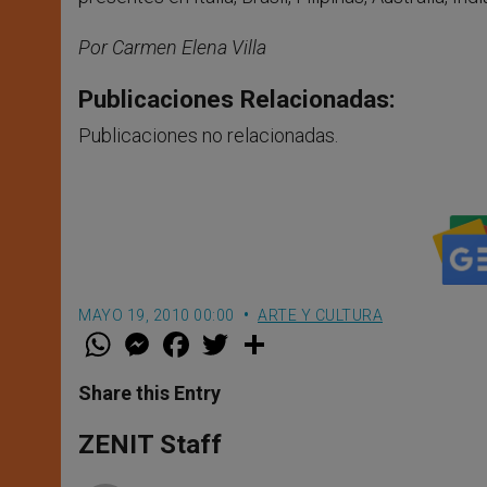
Por Carmen Elena Villa
Publicaciones Relacionadas:
Publicaciones no relacionadas.
MAYO 19, 2010 00:00
ARTE Y CULTURA
W
M
F
T
S
h
e
a
w
h
a
s
c
i
a
t
s
e
t
r
Share this Entry
s
e
b
t
e
A
n
o
e
p
g
o
r
ZENIT Staff
p
e
k
r