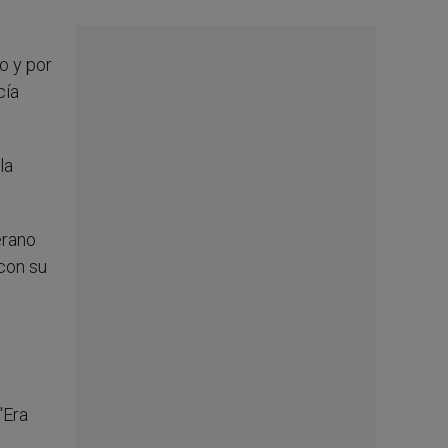
o y por
cía
la
erano
con su
“Era