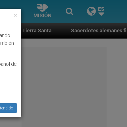
ES
×
MISIÓN
Sacerdotes alemanes fieles al Papa contestan a su
hando
ambién
pañol de
tendido