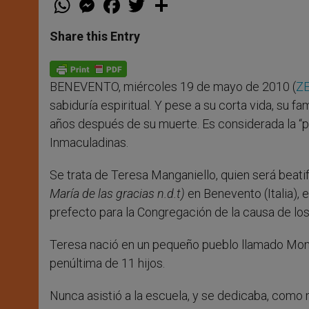
h
e
a
w
h
a
s
c
i
a
t
s
e
t
r
Share this Entry
s
e
b
t
e
A
n
o
e
p
g
o
r
p
e
k
BENEVENTO, miércoles 19 de mayo de 2010 (
ZE
r
sabiduría espiritual. Y pese a su corta vida, su 
años después de su muerte. Es considerada la “
Inmaculadinas.
Se trata de Teresa Manganiello, quien será beati
María de las gracias n.d.t)
en Benevento (Italia),
prefecto para la Congregación de la causa de lo
Teresa nació en un pequeño pueblo llamado Montefu
penúltima de 11 hijos.
Nunca asistió a la escuela, y se dedicaba, como