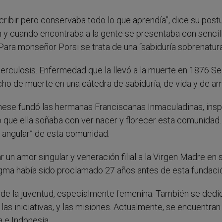
scribir pero conservaba todo lo que aprendía”, dice su postu
n y cuando encontraba a la gente se presentaba con sencil
Para monseñor Porsi se trata de una “sabiduría sobrenatura
erculosis. Enfermedad que la llevó a la muerte en 1876 Se
ho de muerte en una cátedra de sabiduría, de vida y de am
nese fundó las hermanas Franciscanas Inmaculadinas, insp
 que ella soñaba con ver nacer y florecer esta comunidad.
ra angular” de esta comunidad.
un amor singular y veneración filial a la Virgen Madre en 
ogma había sido proclamado 27 años antes de esta fundaci
 de la juventud, especialmente femenina. También se dedic
 las iniciativas, y las misiones. Actualmente, se encuentran
ia e Indonesia.