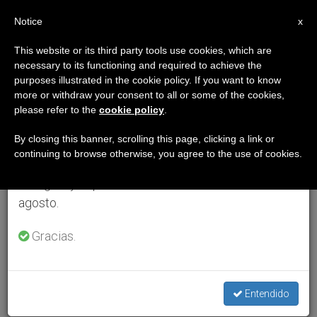
ES
Notice
×
x
Aviso importante
This website or its third party tools use cookies, which are
necessary to its functioning and required to achieve the
Del 27 de julio al 7 de agosto haremos la pausa
purposes illustrated in the cookie policy. If you want to know
anual, aprovechando que en el periodo de verano
more or withdraw your consent to all or some of the cookies,
please refer to the
cookie policy
.
se generan menos informaciones y también el
consumo de las mismas disminuye.
By closing this banner, scrolling this page, clicking a link or
continuing to browse otherwise, you agree to the use of cookies.
Retomamos el trabajo ordinario de las ediciones
en inglés y español de ZENIT el lunes 10 de
agosto.
Gracias.
Entendido