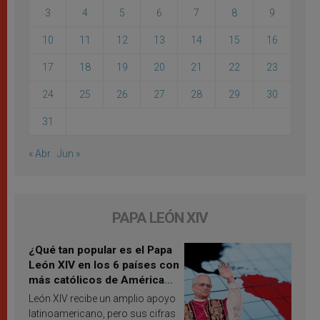
3
4
5
6
7
8
9
10
11
12
13
14
15
16
17
18
19
20
21
22
23
24
25
26
27
28
29
30
31
« Abr
Jun »
PAPA LEÓN XIV
¿Qué tan popular es el Papa
León XIV en los 6 países con
más católicos de América
Latina en 2026? Publican
León XIV recibe un amplio apoyo
resultados de investigación
latinoamericano, pero sus cifras