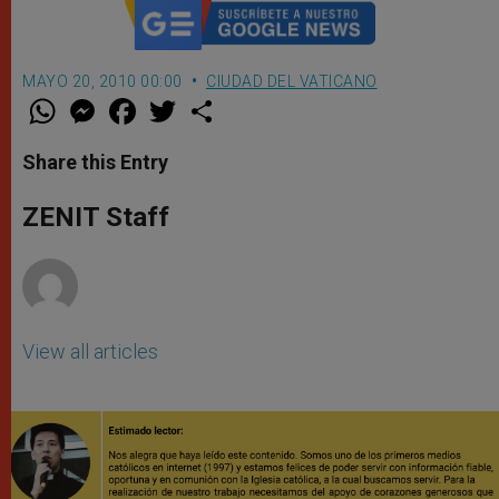
MAYO 20, 2010 00:00
CIUDAD DEL VATICANO
W
M
F
T
S
h
e
a
w
h
a
s
c
i
a
t
s
e
t
r
Share this Entry
s
e
b
t
e
A
n
o
e
p
g
o
r
ZENIT Staff
p
e
k
r
View all articles