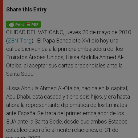
a
s
c
i
a
t
s
e
t
r
Share this Entry
s
e
b
t
e
A
n
o
e
p
g
o
r
p
e
k
r
CIUDAD DEL VATICANO, jueves 20 de mayo de 2010
(
ZENIT.org
).- El Papa Benedicto XVI dio hoy una
cálida bienvenida a la primera embajadora del los
Emiratos Árabes Unidos, Hissa Abdulla Ahmed Al-
Otaiba, al aceptar sus cartas credenciales ante la
Santa Sede.
Hissa Abdulla Ahmed Al-Otaiba, nacida en la capital,
Abu Dhabi, está casada y tiene seis hijos, y era hasta
ahora la representante diplomática de los Emiratos
ante España. Se trata del primer embajador de los
EUA ante la Santa Sede, desde que ambos Estados
estableciesen oficialmente relaciones, el 31 de