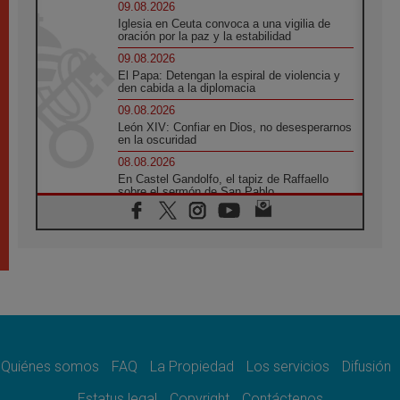
09.08.2026
Iglesia en Ceuta convoca a una vigilia de
oración por la paz y la estabilidad
09.08.2026
El Papa: Detengan la espiral de violencia y
den cabida a la diplomacia
09.08.2026
León XIV: Confiar en Dios, no desesperarnos
en la oscuridad
08.08.2026
En Castel Gandolfo, el tapiz de Raffaello
sobre el sermón de San Pablo
08.08.2026
En Colombia, «la paz no se compra con una
firma»
08.08.2026
En Venezuela celebraron los 416 años del
Santo Cristo de La Grita
08.08.2026
El Papa: en Santa Ágata contemplamos la
victoria del amor sobre la muerte
Quiénes somos
FAQ
La Propiedad
Los servicios
Difusión
08.08.2026
León XIV visitará el Santuario de la Madre
Estatus legal
Copyright
Contáctenos
del Buen Consejo de Genazzano