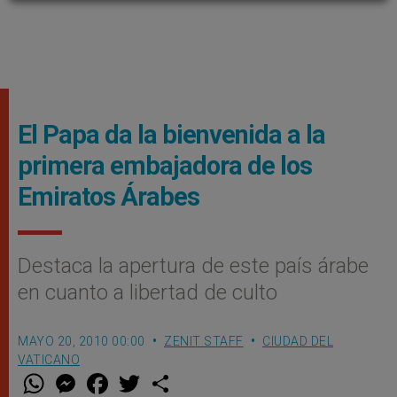
El Papa da la bienvenida a la
primera embajadora de los
Emiratos Árabes
Destaca la apertura de este país árabe
en cuanto a libertad de culto
MAYO 20, 2010 00:00
ZENIT STAFF
CIUDAD DEL
VATICANO
W
M
F
T
S
h
e
a
w
h