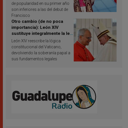
de popularidad en su primer año
son inferiores a las del debut de
Francisco
Otro cambio (de no poca
importancia): León XIV
sustituye integralmente la ley
vaticana de Papa Francisco
León XIV reescribe la lógica
constitucional del Vaticano,
devolviendo la soberanía papal a
sus fundamentos legales