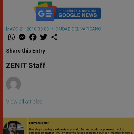
MAYO 21, 2010 00:00
CIUDAD DEL VATICANO
W
M
F
T
S
h
e
a
w
h
a
s
c
i
a
t
s
e
t
r
Share this Entry
s
e
b
t
e
A
n
o
e
p
g
o
r
ZENIT Staff
p
e
k
r
View all articles