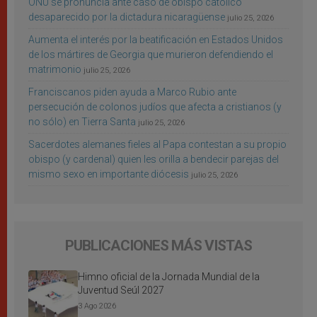
ONU se pronuncia ante caso de obispo católico
desaparecido por la dictadura nicaragüense
julio 25, 2026
Aumenta el interés por la beatificación en Estados Unidos
de los mártires de Georgia que murieron defendiendo el
matrimonio
julio 25, 2026
Franciscanos piden ayuda a Marco Rubio ante
persecución de colonos judíos que afecta a cristianos (y
no sólo) en Tierra Santa
julio 25, 2026
Sacerdotes alemanes fieles al Papa contestan a su propio
obispo (y cardenal) quien les orilla a bendecir parejas del
mismo sexo en importante diócesis
julio 25, 2026
PUBLICACIONES MÁS VISTAS
Himno oficial de la Jornada Mundial de la
Juventud Seúl 2027
3 Ago 2026