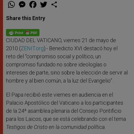
W
M
F
T
S
h
e
a
w
h
a
s
c
i
a
t
s
e
t
r
Share this Entry
s
e
b
t
e
A
n
o
e
p
g
o
r
p
e
k
r
CIUDAD DEL VATICANO, viernes 21 de mayo de
2010 (
ZENIT.org
).- Benedicto XVI destacó hoy el
reto del “compromiso social y político, un
compromiso fundado no sobre ideologías o
intereses de parte, sino sobre la elección de servir al
hombre y al bien común, a la luz del Evangelio”.
El Papa recibió este viernes en audiencia en el
Palacio Apostólico del Vaticano a los participantes
de la 24ª asamblea plenaria del Consejo Pontificio
para los Laicos, que se está celebrando con el tema
Testigos de Cristo en la comunidad política
.