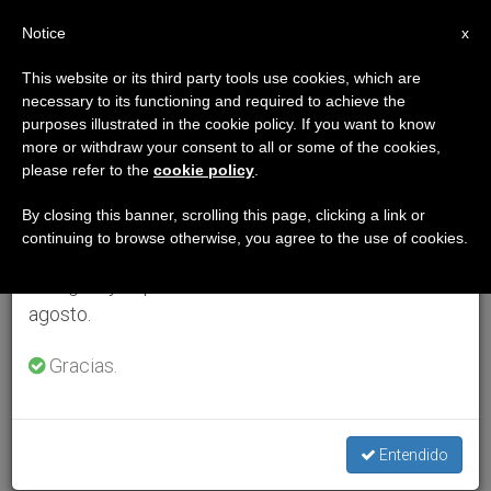
ES
Notice
×
x
Aviso importante
This website or its third party tools use cookies, which are
necessary to its functioning and required to achieve the
Del 27 de julio al 7 de agosto haremos la pausa
purposes illustrated in the cookie policy. If you want to know
anual, aprovechando que en el periodo de verano
more or withdraw your consent to all or some of the cookies,
please refer to the
cookie policy
.
se generan menos informaciones y también el
consumo de las mismas disminuye.
By closing this banner, scrolling this page, clicking a link or
continuing to browse otherwise, you agree to the use of cookies.
Retomamos el trabajo ordinario de las ediciones
en inglés y español de ZENIT el lunes 10 de
agosto.
Gracias.
Entendido