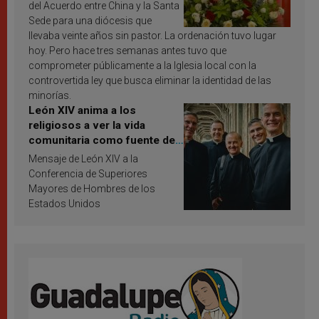
del Acuerdo entre China y la Santa
Sede para una diócesis que
llevaba veinte años sin pastor. La ordenación tuvo lugar
hoy. Pero hace tres semanas antes tuvo que
comprometer públicamente a la Iglesia local con la
controvertida ley que busca eliminar la identidad de las
minorías.
León XIV anima a los
religiosos a ver la vida
comunitaria como fuente de
inspiración y santificación
Mensaje de León XIV a la
Conferencia de Superiores
Mayores de Hombres de los
Estados Unidos