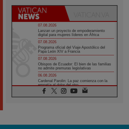
07.08.2026
Lanzan un proyecto de empoderamiento
digital para mujeres líderes en África
07.08.2026
Programa oficial del Viaje Apostólico del
Papa León XIV a Francia
07.08.2026
Obispos de Ecuador: El bien de las familias
no admite premuras legislativas
06.08.2026
Cardenal Parolin: La paz comienza con la
empatía al dolor del otro
06.08.2026
Fray Marco Vianelli: Aprender el Evangelio
de la Paz en la Escuela de San Francisco
06.08.2026
La visita del Papa León XIV a Asís en un
minuto
06.08.2026