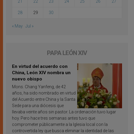
21
22
23
24
25
26
27
28
29
30
« May
Jul »
PAPA LEÓN XIV
En virtud del acuerdo con
China, León XIV nombra un
nuevo obispo
Mons. Chang Yanfeng, de 42
años, ha sido nombrado en virtud
del Acuerdo entre China y la Santa
Sede para una diócesis que
llevaba veinte años sin pastor. La ordenación tuvo lugar
hoy. Pero hace tres semanas antes tuvo que
comprometer públicamente a la Iglesia local con la
controvertida ley que busca eliminar la identidad de las