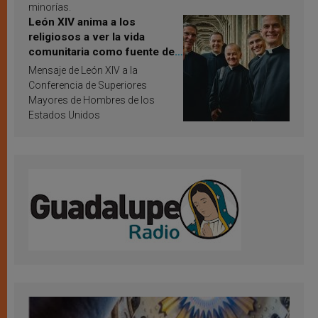
minorías.
León XIV anima a los
religiosos a ver la vida
comunitaria como fuente de
inspiración y santificación
Mensaje de León XIV a la
Conferencia de Superiores
Mayores de Hombres de los
Estados Unidos