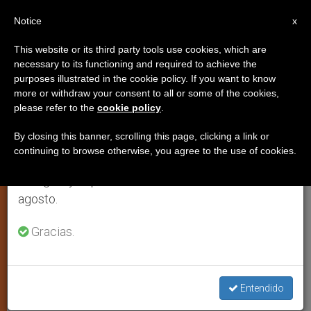
ES
Notice
×
x
Aviso importante
This website or its third party tools use cookies, which are
necessary to its functioning and required to achieve the
Del 27 de julio al 7 de agosto haremos la pausa
purposes illustrated in the cookie policy. If you want to know
Estados Unidos: La Iglesia ayuda
anual, aprovechando que en el periodo de verano
more or withdraw your consent to all or some of the cookies,
please refer to the
cookie policy
.
se generan menos informaciones y también el
a víctimas de la marea negra
consumo de las mismas disminuye.
By closing this banner, scrolling this page, clicking a link or
continuing to browse otherwise, you agree to the use of cookies.
Retomamos el trabajo ordinario de las ediciones
Entregó 300.000 dólares para
en inglés y español de ZENIT el lunes 10 de
pescadores
agosto.
JUNIO 16, 2010 00:00
ZENIT STAFF
ARTE Y CULTURA
Gracias.
W
M
F
T
S
h
e
a
w
h
a
s
c
i
a
t
s
e
t
r
Share this Entry
s
e
b
t
e
Entendido
A
n
o
e
p
g
o
r