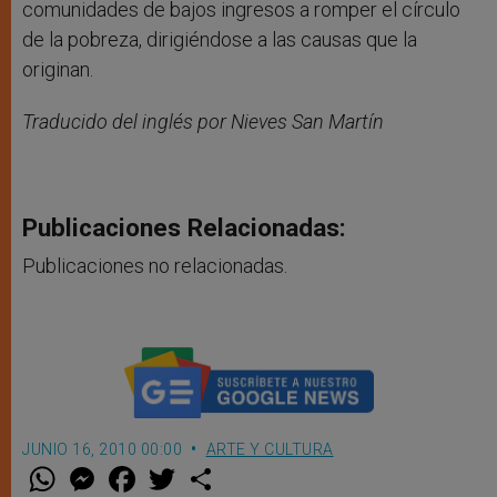
comunidades de bajos ingresos a romper el círculo
de la pobreza, dirigiéndose a las causas que la
originan.
Traducido del inglés por Nieves San Martín
Publicaciones Relacionadas:
Publicaciones no relacionadas.
JUNIO 16, 2010 00:00
ARTE Y CULTURA
W
M
F
T
S
h
e
a
w
h