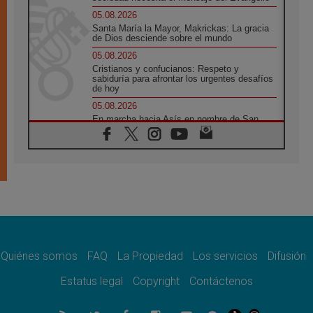
05.08.2026
Santa María la Mayor, Makrickas: La gracia
de Dios desciende sobre el mundo
05.08.2026
Cristianos y confucianos: Respeto y
sabiduría para afrontar los urgentes desafíos
de hoy
05.08.2026
En marcha hacia Asís en nombre de San
Francisco, a la espera de León
05.08.2026
Venezuela, Padre Pagniello: "En medio del
dolor, una Iglesia que no se rinde"
05.08.2026
La Fuerza del "Círculo de Héroes" con el
Papa en la Audiencia General
05.08.2026
Nuncio en Ucrania: Preocupa escuchar a
quienes bendicen la guerra
Quiénes somos
FAQ
La Propiedad
Los servicios
Difusión
05.08.2026
Estatus legal
Copyright
Contáctenos
Ucrania: Ataque masivo en Kyiv durante la
noche
05.08.2026