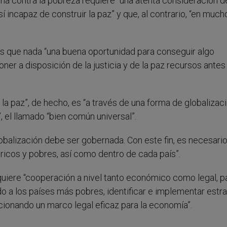
ha contra la pobreza requiere “una atenta consideración d
í incapaz de construir la paz” y que, al contrario, “en much
ás que nada “una buena oportunidad para conseguir algo
oner a disposición de la justicia y de la paz recursos antes
la paz”, de hecho, es “a través de una forma de globalizac
”, el llamado “bien común universal”.
lobalización debe ser gobernada. Con este fin, es necesario
 ricos y pobres, así como dentro de cada país”.
quiere “cooperación a nivel tanto económico como legal, p
odo a los países más pobres, identificar e implementar estr
cionando un marco legal eficaz para la economía”.