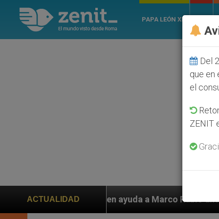
PAPA LEÓN XIV
ROMA
Av
Del 2
que en 
el cons
Retom
ZENIT e
Graci
 piden ayuda a Marco Rubio ante persecución de colono
ACTUALIDAD