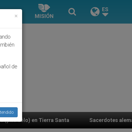
ES
×
MISIÓN
hando
ambién
pañol de
tendido
 Santa
Sacerdotes alemanes fieles al Papa cont