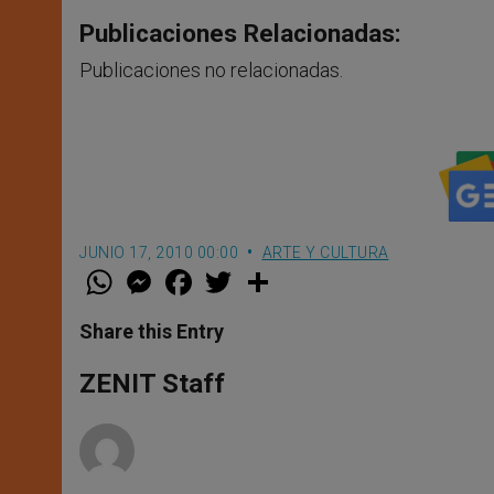
Publicaciones Relacionadas:
Publicaciones no relacionadas.
JUNIO 17, 2010 00:00
ARTE Y CULTURA
W
M
F
T
S
h
e
a
w
h
a
s
c
i
a
t
s
e
t
r
Share this Entry
s
e
b
t
e
A
n
o
e
p
g
o
r
ZENIT Staff
p
e
k
r