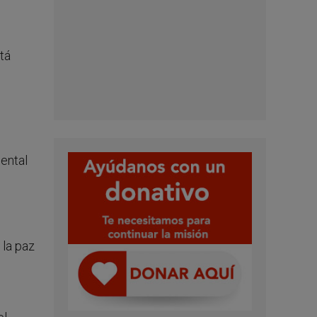
tá
e
ental
 la paz