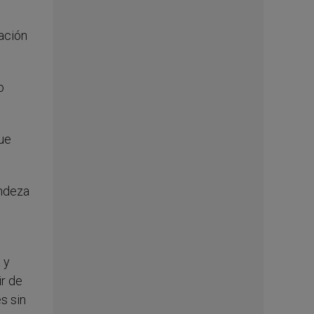
ración
o
que
andeza
 y
ir de
s sin