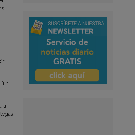
el
os
ión
 “un
ara
ategas