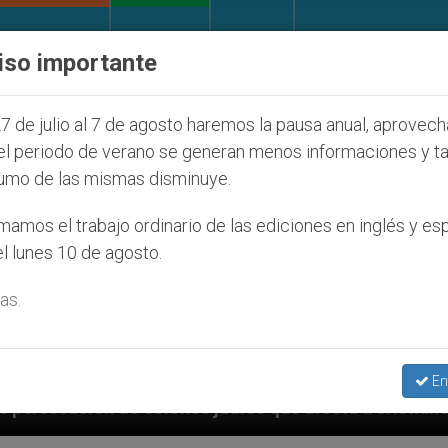
IGLESIA Y MUNDO
DOCUMENTOS
DONATIVOS
iso importante
7 de julio al 7 de agosto haremos la pausa anual, aprovec
el periodo de verano se generan menos informaciones y t
umo de las mismas disminuye.
amos el trabajo ordinario de las ediciones en inglés y es
l lunes 10 de agosto.
as.
En
s judíos que afecta a cristianos (y no sólo) en Tierra