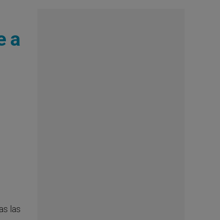
e a
as las