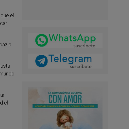
 que el
scar
 paz a
justa
l mundo
zar
d el