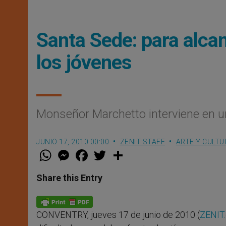
Santa Sede: para alcanz
los jóvenes
Monseñor Marchetto interviene en u
JUNIO 17, 2010 00:00
ZENIT STAFF
ARTE Y CULTU
W
M
F
T
S
h
e
a
w
h
a
s
c
i
a
t
s
e
t
r
Share this Entry
s
e
b
t
e
A
n
o
e
p
g
o
r
p
e
k
CONVENTRY, jueves 17 de junio de 2010 (
ZENIT.
r