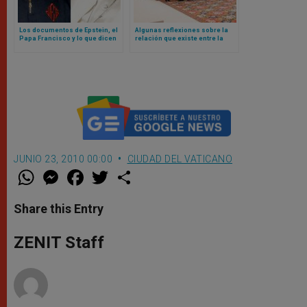
Los documentos de Epstein, el
Algunas reflexiones sobre la
Papa Francisco y lo que dicen
relación que existe entre la
sobre el Vaticano
administración de justicia y el
valor de la unidad, según el
Papa León XIV
JUNIO 23, 2010 00:00
CIUDAD DEL VATICANO
W
M
F
T
S
h
e
a
w
h
a
s
c
i
a
t
s
e
t
r
Share this Entry
s
e
b
t
e
A
n
o
e
p
g
o
r
ZENIT Staff
p
e
k
r