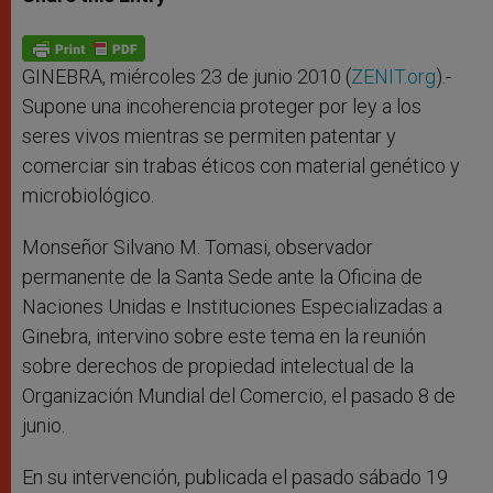
s
e
b
t
e
A
n
o
e
p
g
o
r
p
e
k
r
GINEBRA, miércoles 23 de junio 2010 (
ZENIT.org
).-
Supone una incoherencia proteger por ley a los
seres vivos mientras se permiten patentar y
comerciar sin trabas éticos con material genético y
microbiológico.
Monseñor Silvano M. Tomasi, observador
permanente de la Santa Sede ante la Oficina de
Naciones Unidas e Instituciones Especializadas a
Ginebra, intervino sobre este tema en la reunión
sobre derechos de propiedad intelectual de la
Organización Mundial del Comercio, el pasado 8 de
junio.
En su intervención, publicada el pasado sábado 19