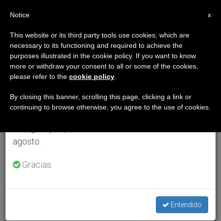
ES
Notice
×
x
Aviso importante
This website or its third party tools use cookies, which are
necessary to its functioning and required to achieve the
Del 27 de julio al 7 de agosto haremos la pausa
purposes illustrated in the cookie policy. If you want to know
anual, aprovechando que en el periodo de verano
more or withdraw your consent to all or some of the cookies,
please refer to the
cookie policy
.
se generan menos informaciones y también el
consumo de las mismas disminuye.
By closing this banner, scrolling this page, clicking a link or
continuing to browse otherwise, you agree to the use of cookies.
Retomamos el trabajo ordinario de las ediciones
en inglés y español de ZENIT el lunes 10 de
agosto.
Gracias.
Entendido