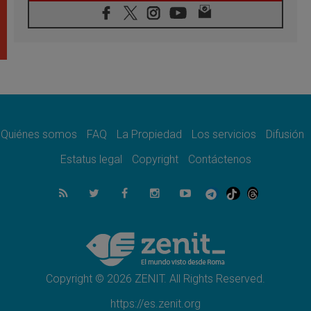
08.08.2026
León XIV visitará el Santuario de la Madre
del Buen Consejo de Genazzano
07.08.2026
Filipinas: el Vicariato Apostólico de Calapán
se convierte en diócesis
07.08.2026
Honduras: Los desplazados invisibles de una
crisis olvidada
Quiénes somos
FAQ
La Propiedad
Los servicios
Difusión
07.08.2026
Bokalic: "En Argentina el Papa León señalará
Estatus legal
Copyright
Contáctenos
el compromiso del cristiano"
07.08.2026
La matanza de niños en Gaza no cesa: 300
muertos en 300 días
07.08.2026
Tagle: La guerra desfigura el mundo, solo la
revelación de Dios lo transfigura
Copyright © 2026 ZENIT. All Rights Reserved.
https://es.zenit.org