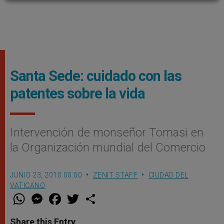
Santa Sede: cuidado con las
patentes sobre la vida
Intervención de monseñor Tomasi en
la Organización mundial del Comercio
JUNIO 23, 2010 00:00
ZENIT STAFF
CIUDAD DEL
VATICANO
W
M
F
T
S
h
e
a
w
h
a
s
c
i
a
t
s
e
t
r
Share this Entry