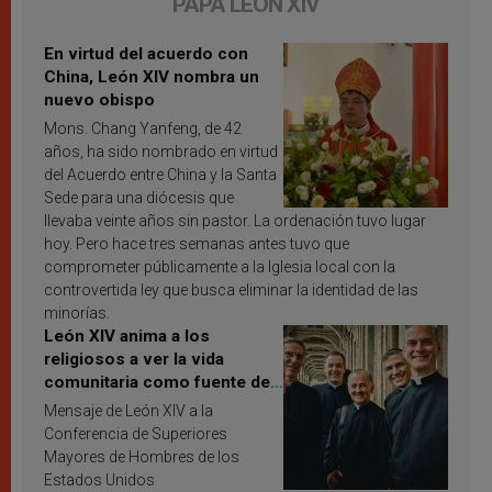
PAPA LEÓN XIV
En virtud del acuerdo con
China, León XIV nombra un
nuevo obispo
Mons. Chang Yanfeng, de 42
años, ha sido nombrado en virtud
del Acuerdo entre China y la Santa
Sede para una diócesis que
llevaba veinte años sin pastor. La ordenación tuvo lugar
hoy. Pero hace tres semanas antes tuvo que
comprometer públicamente a la Iglesia local con la
controvertida ley que busca eliminar la identidad de las
minorías.
León XIV anima a los
religiosos a ver la vida
comunitaria como fuente de
inspiración y santificación
Mensaje de León XIV a la
Conferencia de Superiores
Mayores de Hombres de los
Estados Unidos