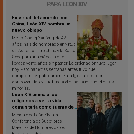
PAPA LEÓN XIV
En virtud del acuerdo con
China, León XIV nombra un
nuevo obispo
Mons. Chang Yanfeng, de 42
años, ha sido nombrado en virtud
del Acuerdo entre China y la Santa
Sede para una diócesis que
llevaba veinte años sin pastor. La ordenación tuvo lugar
hoy. Pero hace tres semanas antes tuvo que
comprometer públicamente a la Iglesia local con la
controvertida ley que busca eliminar la identidad de las
minorías.
León XIV anima a los
religiosos a ver la vida
comunitaria como fuente de
inspiración y santificación
Mensaje de León XIV a la
Conferencia de Superiores
Mayores de Hombres de los
Estados Unidos