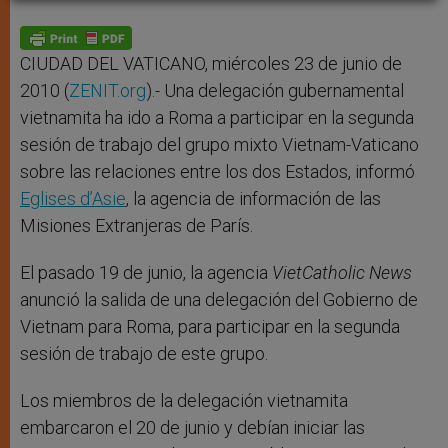
A
n
o
e
p
g
o
r
p
e
k
r
CIUDAD DEL VATICANO, miércoles 23 de junio de
2010 (
ZENIT.org
).- Una delegación gubernamental
vietnamita ha ido a Roma a participar en la segunda
sesión de trabajo del grupo mixto Vietnam-Vaticano
sobre las relaciones entre los dos Estados, informó
Eglises d’Asie
, la agencia de información de las
Misiones Extranjeras de París.
El pasado 19 de junio, la agencia
VietCatholic News
anunció la salida de una delegación del Gobierno de
Vietnam para Roma, para participar en la segunda
sesión de trabajo de este grupo.
Los miembros de la delegación vietnamita
embarcaron el 20 de junio y debían iniciar las