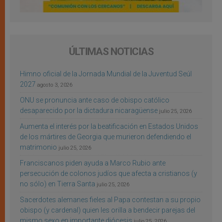
ÚLTIMAS NOTICIAS
Himno oficial de la Jornada Mundial de la Juventud Seúl
2027
agosto 3, 2026
ONU se pronuncia ante caso de obispo católico
desaparecido por la dictadura nicaragüense
julio 25, 2026
Aumenta el interés por la beatificación en Estados Unidos
de los mártires de Georgia que murieron defendiendo el
matrimonio
julio 25, 2026
Franciscanos piden ayuda a Marco Rubio ante
persecución de colonos judíos que afecta a cristianos (y
no sólo) en Tierra Santa
julio 25, 2026
Sacerdotes alemanes fieles al Papa contestan a su propio
obispo (y cardenal) quien les orilla a bendecir parejas del
mismo sexo en importante diócesis
julio 25, 2026