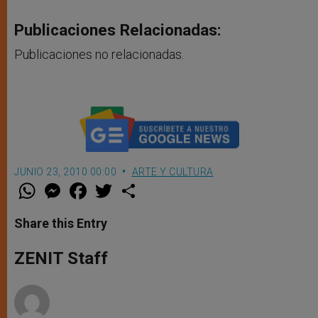
Publicaciones Relacionadas:
Publicaciones no relacionadas.
JUNIO 23, 2010 00:00
ARTE Y CULTURA
W
M
F
T
S
h
e
a
w
h
a
s
c
i
a
t
s
e
t
r
Share this Entry
s
e
b
t
e
A
n
o
e
p
g
o
r
ZENIT Staff
p
e
k
r