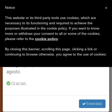
ES
Notice
×
x
Aviso importante
This website or its third party tools use cookies, which are
necessary to its functioning and required to achieve the
Del 27 de julio al 7 de agosto haremos la pausa
purposes illustrated in the cookie policy. If you want to know
Vietnam-Santa Sede: ¿Hacia el
anual, aprovechando que en el periodo de verano
more or withdraw your consent to all or some of the cookies,
please refer to the
cookie policy
.
se generan menos informaciones y también el
establecimiento de las
consumo de las mismas disminuye.
relaciones diplomáticas?
By closing this banner, scrolling this page, clicking a link or
continuing to browse otherwise, you agree to the use of cookies.
Retomamos el trabajo ordinario de las ediciones
en inglés y español de ZENIT el lunes 10 de
Esta semana se celebra la segunda
agosto.
reunión mixta de trabajo
Gracias.
JUNIO 23, 2010 00:00
ZENIT STAFF
ARTE Y CULTURA
W
M
F
T
S
h
e
a
w
h
a
s
c
i
a
Entendido
t
s
e
t
r
Share this Entry
s
e
b
t
e