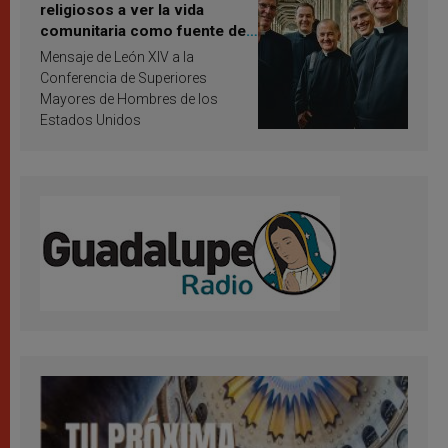
religiosos a ver la vida
comunitaria como fuente de
inspiración y santificación
Mensaje de León XIV a la
Conferencia de Superiores
Mayores de Hombres de los
Estados Unidos