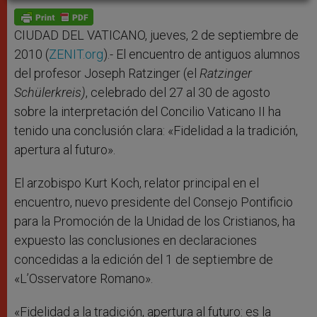
A
n
o
e
p
g
o
r
p
e
k
r
CIUDAD DEL VATICANO, jueves, 2 de septiembre de
2010 (
ZENIT.org
).- El encuentro de antiguos alumnos
del profesor Joseph Ratzinger (el
Ratzinger
Schülerkreis
)
, celebrado del 27 al 30 de agosto
sobre la interpretación del Concilio Vaticano II ha
tenido una conclusión clara: «Fidelidad a la tradición,
apertura al futuro».
El arzobispo Kurt Koch, relator principal en el
encuentro, nuevo presidente del Consejo Pontificio
para la Promoción de la Unidad de los Cristianos, ha
expuesto las conclusiones en declaraciones
concedidas a la edición del 1 de septiembre de
«L’Osservatore Romano».
«Fidelidad a la tradición, apertura al futuro: es la