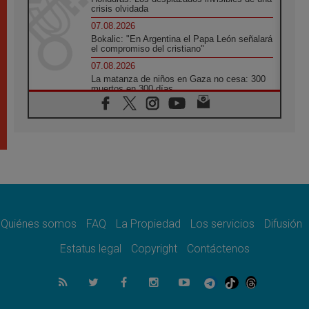
crisis olvidada
07.08.2026
Bokalic: "En Argentina el Papa León señalará
el compromiso del cristiano"
07.08.2026
La matanza de niños en Gaza no cesa: 300
muertos en 300 días
07.08.2026
Tagle: La guerra desfigura el mundo, solo la
revelación de Dios lo transfigura
07.08.2026
Presentada la Trienal de Arte de las
Universidades Católicas: «Exercises in
Empathy»
07.08.2026
Fortunatus Nwachukwu: la comunicación
como misión al servicio del Evangelio
Quiénes somos
FAQ
La Propiedad
Los servicios
Difusión
07.08.2026
Estatus legal
Copyright
Contáctenos
SIGNIS 2026, dar voz a las religiosas en el
espacio público
07.08.2026
Lanzan un proyecto de empoderamiento
digital para mujeres líderes en África