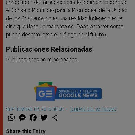
arzobispo– de mi nuevo desafío ecuménico porque
el Consejo Pontificio para la Promoción de la Unidad
de los Cristianos no es una realidad independiente
sino que tiene un mandato del Papa para ver cómo
puede desarrollarse el diálogo en el futuro».
Publicaciones Relacionadas:
Publicaciones no relacionadas.
SEPTIEMBRE 02, 2010 00:00
CIUDAD DEL VATICANO
W
M
F
T
S
h
e
a
w
h
a
s
c
i
a
t
s
e
t
r
Share this Entry
s
e
b
t
e