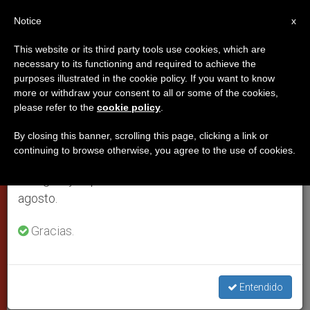
ES
Notice
×
x
Aviso importante
This website or its third party tools use cookies, which are
necessary to its functioning and required to achieve the
Del 27 de julio al 7 de agosto haremos la pausa
purposes illustrated in the cookie policy. If you want to know
Alumnos de Ratzinger ante el
anual, aprovechando que en el periodo de verano
more or withdraw your consent to all or some of the cookies,
please refer to the
cookie policy
.
se generan menos informaciones y también el
Vaticano II: Fidelidad y apertura
consumo de las mismas disminuye.
By closing this banner, scrolling this page, clicking a link or
continuing to browse otherwise, you agree to the use of cookies.
Retomamos el trabajo ordinario de las ediciones
Conclusiones recogidas por el relator,
en inglés y español de ZENIT el lunes 10 de
el arzobispo Kurt Koch
agosto.
SEPTIEMBRE 02, 2010 00:00
ZENIT STAFF
CIUDAD DEL
Gracias.
VATICANO
W
M
F
T
S
h
e
a
w
h
a
s
c
i
a
t
s
e
t
r
Entendido
Share this Entry
s
e
b
t
e