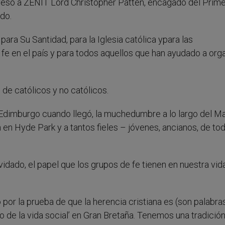
onfesó a ZENIT Lord Christopher Patten, encagado del Prim
ido.
para Su Santidad, para la Iglesia católica ypara las
fe en el país y para todos aquellos que han ayudado a org
 de católicos y no católicos.
Edimburgo cuando llegó, la muchedumbre a lo largo del Ma
n en Hyde Park y a tantos fieles – jóvenes, ancianos, de to
vidado, el papel que los grupos de fe tienen en nuestra vida
por la prueba de que la herencia cristiana es (son palabra
to de la vida social’ en Gran Bretaña. Tenemos una tradició