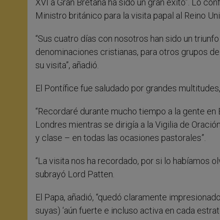
XVI a Gran Bretaña ha sido un gran éxito”. Lo c
Ministro británico para la visita papal al Reino Un
“Sus cuatro días con nosotros han sido un triunfo 
denominaciones cristianas, para otros grupos de 
su visita”, añadió.
El Pontífice fue saludado por grandes multitudes,
“Recordaré durante mucho tiempo a la gente en 
Londres mientras se dirigía a la Vigilia de Oració
y clase – en todas las ocasiones pastorales”.
“La visita nos ha recordado, por si lo habíamos ol
subrayó Lord Patten.
El Papa, añadió, “quedó claramente impresionado 
suyas) ‘aún fuerte e incluso activa en cada estra