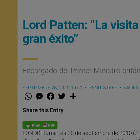
Lord Patten: “La visit
gran éxito”
Encargado del Primer Ministro británi
SEPTIEMBRE 28, 2010 00:00
ZENIT STAFF
VIAJES
W
M
F
T
S
h
e
a
w
h
a
s
c
i
a
t
s
e
t
r
Share this Entry
s
e
b
t
e
A
n
o
e
p
g
o
r
p
e
k
LONDRES, martes 28 de septiembre de 2010 (
Z
r