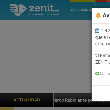
PAPA LEÓN XIV
ROMA
Av
Del 2
que en 
el cons
Retom
ZENIT e
Graci
 a Marco Rubio ante persecución de colonos judíos que
ACTUALIDAD