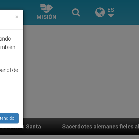
ES
×
MISIÓN
hando
ambién
pañol de
tendido
Sacerdotes alemanes fieles al Papa contestan a su p