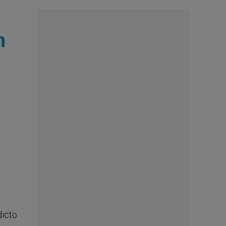
n
dicto