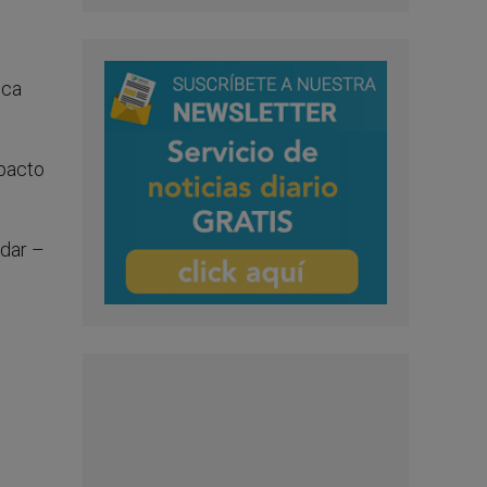
ica
mpacto
rdar –