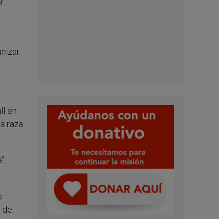
er
anizar
ll en
da raza
”,
s
n de