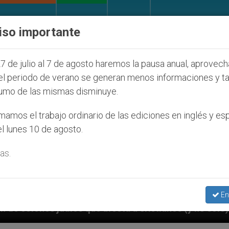
IGLESIA Y MUNDO
DOCUMENTOS
DONATIVOS
iso importante
7 de julio al 7 de agosto haremos la pausa anual, aprovec
el periodo de verano se generan menos informaciones y t
umo de las mismas disminuye.
amos el trabajo ordinario de las ediciones en inglés y es
l lunes 10 de agosto.
as.
En
 afecta a cristianos (y no sólo) en Tierra Santa