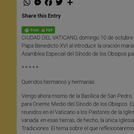
h
e
a
w
h
a
s
c
i
a
t
s
e
t
r
Share this Entry
s
e
b
t
e
A
n
o
e
p
g
o
r
p
e
k
CIUDAD DEL VATICANO, domingo 10 de octubre 
r
Papa Benedicto XVI al introducir la oración maria
Asamblea Especial del Sínodo de los Obispos pa
* * * * *
Queridos hermanos y hermanas
Vengo ahora mismo de la Basílica de San Pedro, 
para Oriente Medio del Sínodo de los Obispos. Es
reunidos en el Vaticano a los Pastores de la Igles
variada: en esas tierras, de hecho, la única Igles
Tradiciones. El tema sobre el que reflexionaremo