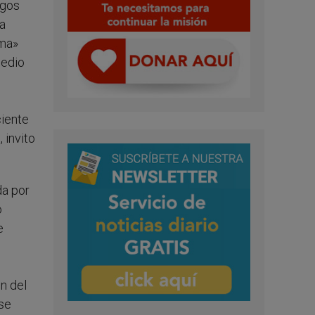
rgos
la
lma»
Medio
e
ciente
 invito
da por
o
e
ón del
 se