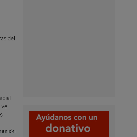
ras del
ecial
, ve
ás
omunión