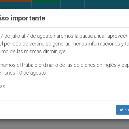
IGLESIA Y MUNDO
DOCUMENTOS
DONATIVOS
iso importante
 que murieron defendiendo el matrimonio
Franci
7 de julio al 7 de agosto haremos la pausa anual, aprovec
el periodo de verano se generan menos informaciones y t
umo de las mismas disminuye.
esia, instrumento de unidad
amos el trabajo ordinario de las ediciones en inglés y es
l lunes 10 de agosto.
as.
En