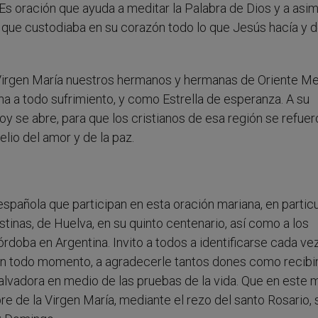
Es oración que ayuda a meditar la Palabra de Dios y a asimi
que custodiaba en su corazón todo lo que Jesús hacía y d
Virgen María nuestros hermanos y hermanas de Oriente Me
na a todo sufrimiento, y como Estrella de esperanza. A su
y se abre, para que los cristianos de esa región se refue
lio del amor y de la paz.
spañola que participan en esta oración mariana, en particu
inas, de Huelva, en su quinto centenario, así como a los
órdoba en Argentina. Invito a todos a identificarse cada v
les en todo momento, a agradecerle tantos dones como recib
salvadora en medio de las pruebas de la vida. Que en este 
e de la Virgen María, mediante el rezo del santo Rosario, 