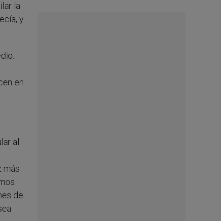
lar la
ecía, y
dio.
rcen en
lar al
ez más
imos
mes de
sea