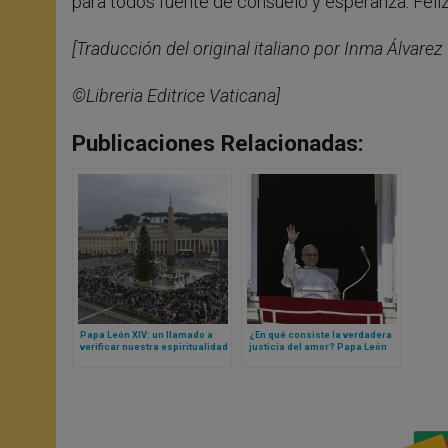
para todos fuente de consuelo y esperanza. Feli
[Traducción del original italiano por Inma Álvarez
©Libreria Editrice Vaticana]
Publicaciones Relacionadas:
Papa León XIV: un llamado a
¿En qué consiste la verdadera
verificar nuestra espiritualidad
justicia del amor? Papa León
y cómo la expresamos
XIV responde