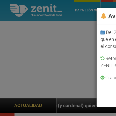
PAPA LEÓN XIV
ROMA
Av
Del 2
que en 
el cons
Retom
ZENIT e
Graci
po (y cardenal) quien les orilla a bendecir parejas d
ACTUALIDAD