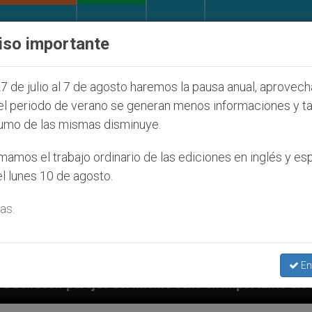
IGLESIA Y MUNDO
DOCUMENTOS
DONATIVOS
iso importante
7 de julio al 7 de agosto haremos la pausa anual, aprovec
el periodo de verano se generan menos informaciones y t
umo de las mismas disminuye.
amos el trabajo ordinario de las ediciones en inglés y es
l lunes 10 de agosto.
as.
En
el mismo sexo en importante diócesis
Arzobispa