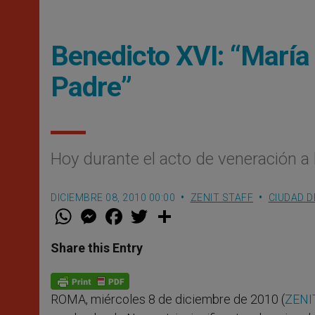
Benedicto XVI: “María 
Padre”
Hoy durante el acto de veneración a
DICIEMBRE 08, 2010 00:00
ZENIT STAFF
CIUDAD D
W
M
F
T
S
h
e
a
w
h
a
s
c
i
a
t
s
e
t
r
Share this Entry
s
e
b
t
e
A
n
o
e
p
g
o
r
p
e
k
ROMA, miércoles 8 de diciembre de 2010 (
ZENIT
r