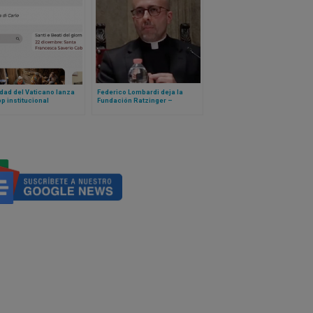
dad del Vaticano lanza
Federico Lombardi deja la
p institucional
Fundación Ratzinger –
Benedicto XVI, llega Roberto
Regoli