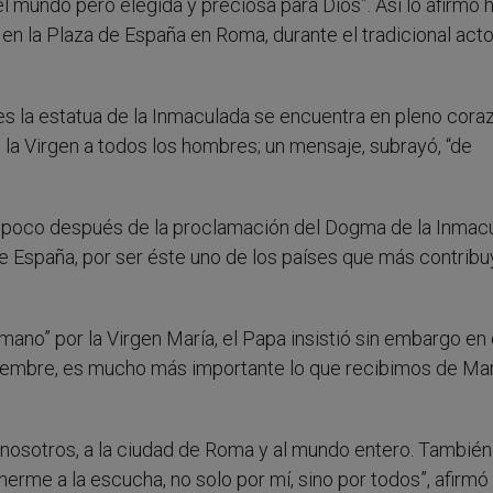
l mundo pero elegida y preciosa para Dios”. Así lo afirmó h
en la Plaza de España en Roma, durante el tradicional act
es la estatua de la Inmaculada se encuentra en pleno cora
de la Virgen a todos los hombres; un mensaje, subrayó, “de
 poco después de la proclamación del Dogma de la Inmac
 España, por ser éste uno de los países que más contribu
mano” por la Virgen María, el Papa insistió sin embargo en
ciembre, es mucho más importante lo que recibimos de Mar
 nosotros, a la ciudad de Roma y al mundo entero. También
erme a la escucha, no solo por mí, sino por todos”, afirmó 