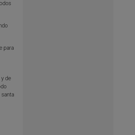
todos
undo
e para
 y de
odo
, santa