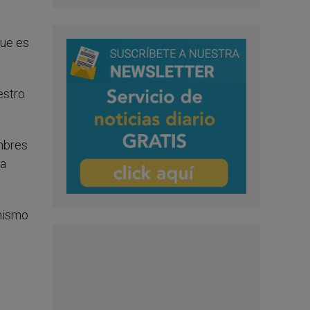
que es
estro
ombres
la
 mismo