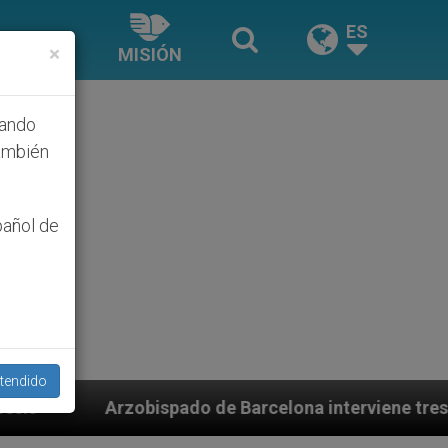
ES
×
MISIÓN
hando
ambién
pañol de
tendido
do de Barcelona interviene tres fundaciones diocesan