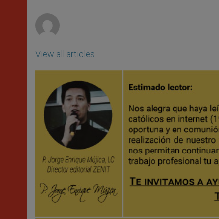
p
e
k
r
View all articles