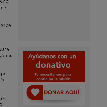
oy el
o de
zón de
ulada
yó a su
 que
ía,
 yo,
el