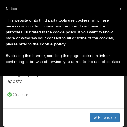
ES
Notice
×
x
Aviso importante
This website or its third party tools use cookies, which are
necessary to its functioning and required to achieve the
Del 27 de julio al 7 de agosto haremos la pausa
DÍA
purposes illustrated in the cookie policy. If you want to know
anual, aprovechando que en el periodo de verano
Diciembre 18th, 2010
more or withdraw your consent to all or some of the cookies,
please refer to the
cookie policy
.
se generan menos informaciones y también el
consumo de las mismas disminuye.
By closing this banner, scrolling this page, clicking a link or
continuing to browse otherwise, you agree to the use of cookies.
ÚLTIMAS NOTICIAS
Retomamos el trabajo ordinario de las ediciones
en inglés y español de ZENIT el lunes 10 de
agosto.
Criterios para la conversión pastoral de una diócesis o
parroquia
Gracias.
DEC 18, 2010 00:00
ZENIT STAFF
Entendido