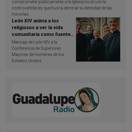
comprometer públicamente a la Iglesia local con la
controvertida ley que busca eliminar la identidad de las
minorías.
León XIV anima a los
religiosos a ver la vida
comunitaria como fuente
de inspiración y
Mensaje de León XIV a la
santificación
Conferencia de Superiores
Mayores de Hombres de los
Estados Unidos