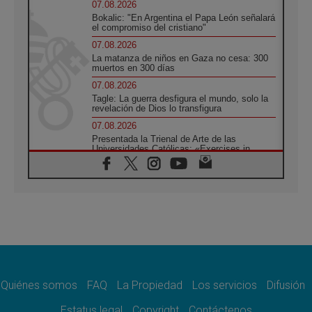
07.08.2026
Bokalic: "En Argentina el Papa León señalará
el compromiso del cristiano"
07.08.2026
La matanza de niños en Gaza no cesa: 300
muertos en 300 días
07.08.2026
Tagle: La guerra desfigura el mundo, solo la
revelación de Dios lo transfigura
07.08.2026
Presentada la Trienal de Arte de las
Universidades Católicas: «Exercises in
Empathy»
07.08.2026
Fortunatus Nwachukwu: la comunicación
como misión al servicio del Evangelio
07.08.2026
SIGNIS 2026, dar voz a las religiosas en el
espacio público
07.08.2026
Lanzan un proyecto de empoderamiento
digital para mujeres líderes en África
Quiénes somos
FAQ
La Propiedad
Los servicios
Difusión
07.08.2026
Estatus legal
Copyright
Contáctenos
Programa oficial del Viaje Apostólico del