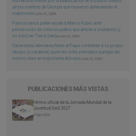
Aumenta el interés por la beatificación en Estados Unidos
de los mártires de Georgia que murieron defendiendo el
matrimonio
julio 25, 2026
Franciscanos piden ayuda a Marco Rubio ante
persecución de colonos judíos que afecta a cristianos (y
no sólo) en Tierra Santa
julio 25, 2026
Sacerdotes alemanes fieles al Papa contestan a su propio
obispo (y cardenal) quien les orilla a bendecir parejas del
mismo sexo en importante diócesis
julio 25, 2026
PUBLICACIONES MÁS VISTAS
Himno oficial de la Jornada Mundial de la
Juventud Seúl 2027
3 Ago 2026