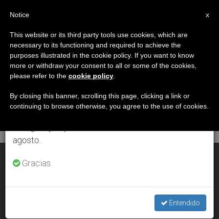
ES
Notice
×
x
Aviso importante
This website or its third party tools use cookies, which are
necessary to its functioning and required to achieve the
Del 27 de julio al 7 de agosto haremos la pausa
DÍA
purposes illustrated in the cookie policy. If you want to know
anual, aprovechando que en el periodo de verano
Diciembre 25th, 2010
more or withdraw your consent to all or some of the cookies,
please refer to the
cookie policy
.
se generan menos informaciones y también el
consumo de las mismas disminuye.
By closing this banner, scrolling this page, clicking a link or
continuing to browse otherwise, you agree to the use of cookies.
ÚLTIMAS NOTICIAS
Retomamos el trabajo ordinario de las ediciones
en inglés y español de ZENIT el lunes 10 de
agosto.
Para el Papa, Navidad es un hecho, no una historia bonita
Gracias.
DEC 25, 2010 00:00
ZENIT STAFF
Entendido