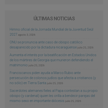
ÚLTIMAS NOTICIAS
Himno oficial de la Jornada Mundial de la Juventud Seúl
2027
agosto 3, 2026
ONU se pronuncia ante caso de obispo católico
desaparecido por la dictadura nicaragüense
julio 25, 2026
Aumenta el interés por la beatificación en Estados Unidos
de los mártires de Georgia que murieron defendiendo el
matrimonio
julio 25, 2026
Franciscanos piden ayuda a Marco Rubio ante
persecución de colonos judíos que afecta a cristianos (y
no sólo) en Tierra Santa
julio 25, 2026
Sacerdotes alemanes fieles al Papa contestan a su propio
obispo (y cardenal) quien les orilla a bendecir parejas del
mismo sexo en importante diócesis
julio 25, 2026