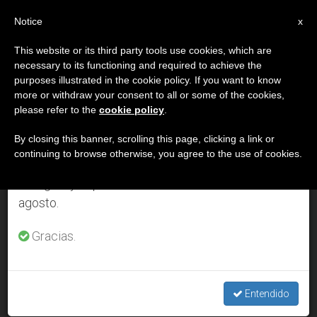
ES
Notice
×
x
Aviso importante
This website or its third party tools use cookies, which are
necessary to its functioning and required to achieve the
Del 27 de julio al 7 de agosto haremos la pausa
DÍA
purposes illustrated in the cookie policy. If you want to know
anual, aprovechando que en el periodo de verano
Diciembre 9th, 2010
more or withdraw your consent to all or some of the cookies,
please refer to the
cookie policy
.
se generan menos informaciones y también el
consumo de las mismas disminuye.
By closing this banner, scrolling this page, clicking a link or
continuing to browse otherwise, you agree to the use of cookies.
ÚLTIMAS NOTICIAS
Retomamos el trabajo ordinario de las ediciones
en inglés y español de ZENIT el lunes 10 de
agosto.
Obispos hablarán en el Europarlamento sobre los cristianos
en el Iraq actual
Gracias.
DEC 09, 2010 00:00
ZENIT STAFF
Entendido