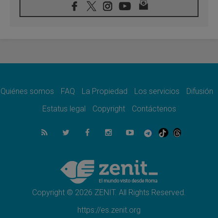
08.08.2026
León XIV visitará el Santuario de la Madre
del Buen Consejo de Genazzano
07.08.2026
Filipinas: el Vicariato Apostólico de Calapán
se convierte en diócesis
07.08.2026
Honduras: Los desplazados invisibles de una
crisis olvidada
Quiénes somos
FAQ
La Propiedad
Los servicios
Difusión
07.08.2026
Bokalic: "En Argentina el Papa León señalará
Estatus legal
Copyright
Contáctenos
el compromiso del cristiano"
07.08.2026
La matanza de niños en Gaza no cesa: 300
muertos en 300 días
07.08.2026
Tagle: La guerra desfigura el mundo, solo la
revelación de Dios lo transfigura
Copyright © 2026 ZENIT. All Rights Reserved.
https://es.zenit.org