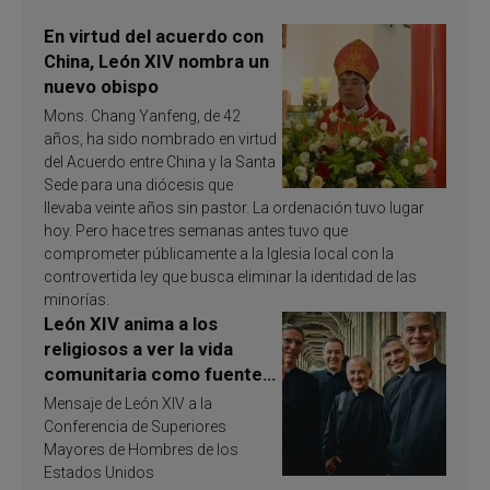
En virtud del acuerdo con
China, León XIV nombra un
nuevo obispo
Mons. Chang Yanfeng, de 42
años, ha sido nombrado en virtud
del Acuerdo entre China y la Santa
Sede para una diócesis que
llevaba veinte años sin pastor. La ordenación tuvo lugar
hoy. Pero hace tres semanas antes tuvo que
comprometer públicamente a la Iglesia local con la
controvertida ley que busca eliminar la identidad de las
minorías.
León XIV anima a los
religiosos a ver la vida
comunitaria como fuente
de inspiración y
Mensaje de León XIV a la
santificación
Conferencia de Superiores
Mayores de Hombres de los
Estados Unidos