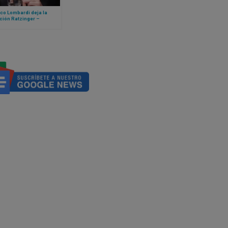
co Lombardi deja la
ción Ratzinger –
cto XVI, llega Roberto
i