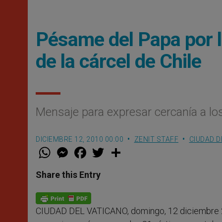
Pésame del Papa por lo
de la cárcel de Chile
Mensaje para expresar cercanía a los
DICIEMBRE 12, 2010 00:00
ZENIT STAFF
CIUDAD D
W
M
F
T
S
h
e
a
w
h
a
s
c
i
a
t
s
e
t
r
Share this Entry
s
e
b
t
e
A
n
o
e
p
g
o
r
p
e
k
CIUDAD DEL VATICANO, domingo, 12 diciembre 
r