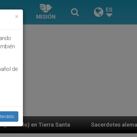
ES
×
MISIÓN
hando
ambién
pañol de
tendido
 Santa
Sacerdotes alemanes fieles al Papa conte