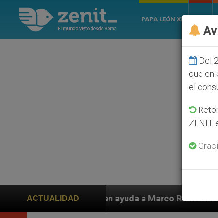
PAPA LEÓN XIV
ROMA
Av
Del 2
que en 
el cons
Retom
ZENIT e
Graci
piden ayuda a Marco Rubio ante persecución de colonos
ACTUALIDAD