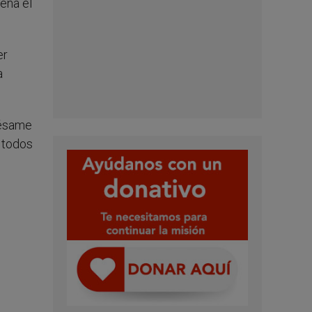
ena el
er
a
pésame
 todos