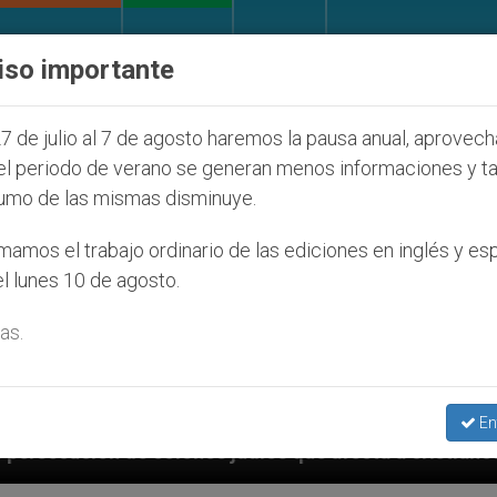
IGLESIA Y MUNDO
DOCUMENTOS
DONATIVOS
iso importante
7 de julio al 7 de agosto haremos la pausa anual, aprovec
el periodo de verano se generan menos informaciones y t
umo de las mismas disminuye.
amos el trabajo ordinario de las ediciones en inglés y es
l lunes 10 de agosto.
as.
En
 judíos que afecta a cristianos (y no sólo) en Tierra