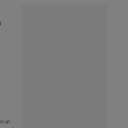
o
en un