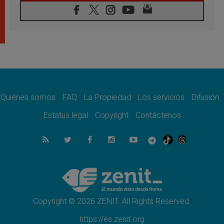
06.08.2026
La visita del Papa a Perú será un tiempo de
gracia reconciliación y esperanza
06.08.2026
Cardenal Rossi: "La llegada del Papa León a
Argentina es un homenaje a Francisco"
06.08.2026
En Asís, León XIV invita a los jóvenes a
«construir la civilización del amor»
Quiénes somos
FAQ
La Propiedad
Los servicios
Difusión
05.08.2026
El cardenal Parolin en México: Toda la
Estatus legal
Copyright
Contáctenos
sociedad necesita el mensaje del Evangelio
05.08.2026
Santa María la Mayor, Makrickas: La gracia
de Dios desciende sobre el mundo
05.08.2026
Cristianos y confucianos: Respeto y
sabiduría para afrontar los urgentes desafíos
de hoy
Copyright © 2026 ZENIT. All Rights Reserved.
https://es.zenit.org