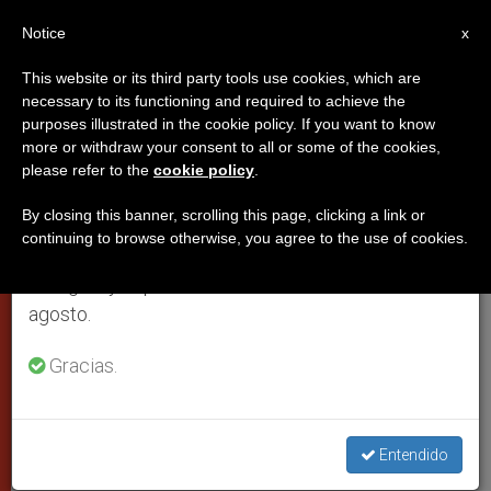
ES
Notice
×
x
Aviso importante
This website or its third party tools use cookies, which are
necessary to its functioning and required to achieve the
Del 27 de julio al 7 de agosto haremos la pausa
purposes illustrated in the cookie policy. If you want to know
“Circos y Luna Park”, congreso
anual, aprovechando que en el periodo de verano
more or withdraw your consent to all or some of the cookies,
please refer to the
cookie policy
.
se generan menos informaciones y también el
del Consejo para la pastoral de
consumo de las mismas disminuye.
los migrantes
By closing this banner, scrolling this page, clicking a link or
continuing to browse otherwise, you agree to the use of cookies.
Retomamos el trabajo ordinario de las ediciones
en inglés y español de ZENIT el lunes 10 de
“Signos de esperanza en un mundo
agosto.
globalizado”
Gracias.
DICIEMBRE 15, 2010 00:00
ZENIT STAFF
CIUDAD DEL
VATICANO
W
M
F
T
S
Entendido
h
e
a
w
h
a
s
c
i
a