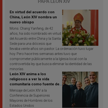
PAPA LEÓN XIV
En virtud del acuerdo con
China, León XIV nombra un
nuevo obispo
Mons. Chang Yanfeng, de 42
años, ha sido nombrado en virtud
del Acuerdo entre China y la Santa
Sede para una diócesis que
llevaba veinte años sin pastor. La ordenación tuvo lugar
hoy. Pero hace tres semanas antes tuvo que
comprometer públicamente a la Iglesia local con la
controvertida ley que busca eliminar la identidad de las
minorías.
León XIV anima a los
religiosos a ver la vida
comunitaria como fuente de
inspiración y santificación
Mensaje de León XIV a la
Conferencia de Superiores
Mayores de Hombres de los
Estados Unidos