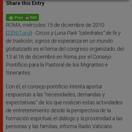
t
s
e
t
r
Share this Entry
s
e
b
t
e
A
n
o
e
p
g
o
r
p
e
k
r
ROMA, miércoles 15 de diciembre de 2010
(
ZENIT.org
).-
Circos y Luna Park “catedrales” de fe y
de tradición, signos de esperanza en un mundo
globalizado
es el tema del congreso organizado, del
13 al 16 de diciembre en Roma, por el Consejo
Pontificio para la Pastoral de los Migrantes e
Itinerantes.
Con él, el consejo pontificio intenta aportar
respuestas a las “necesidades, demandas y
expectativas” de los que realizan estas actividades
de entretenimiento desde la perspectiva de la
formación espiritual, el diálogo y la proximidad a las
personas y las familias, informa Radio Vaticano.