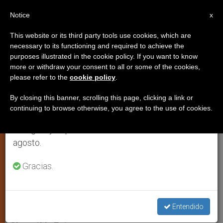
ES
Notice
×
x
Aviso importante
This website or its third party tools use cookies, which are
necessary to its functioning and required to achieve the
Del 27 de julio al 7 de agosto haremos la pausa
purposes illustrated in the cookie policy. If you want to know
Iraq: Una Navidad celebrada tras
anual, aprovechando que en el periodo de verano
more or withdraw your consent to all or some of the cookies,
please refer to the
cookie policy
.
se generan menos informaciones y también el
altos muros
consumo de las mismas disminuye.
By closing this banner, scrolling this page, clicking a link or
continuing to browse otherwise, you agree to the use of cookies.
Retomamos el trabajo ordinario de las ediciones
El arzobispo de Mosul propone una
en inglés y español de ZENIT el lunes 10 de
conferencia internacional por las
agosto.
minorías en Oriente Medio
Gracias.
DICIEMBRE 16, 2010 00:00
ZENIT STAFF
ARTE Y
CULTURA
W
M
F
T
S
h
e
a
w
h
Entendido
a
s
c
i
a
t
s
e
t
r