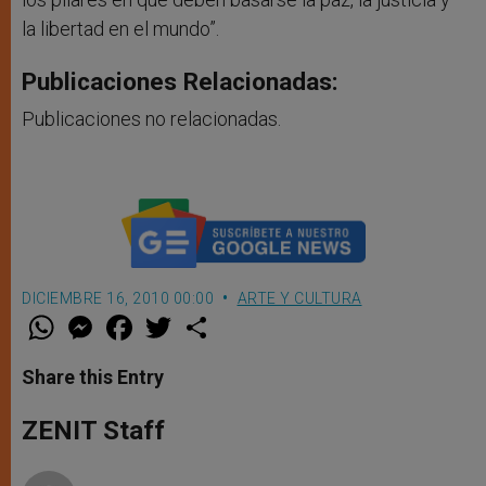
la libertad en el mundo”.
Publicaciones Relacionadas:
Publicaciones no relacionadas.
DICIEMBRE 16, 2010 00:00
ARTE Y CULTURA
W
M
F
T
S
h
e
a
w
h
a
s
c
i
a
t
s
e
t
r
Share this Entry
s
e
b
t
e
A
n
o
e
p
g
o
r
ZENIT Staff
p
e
k
r