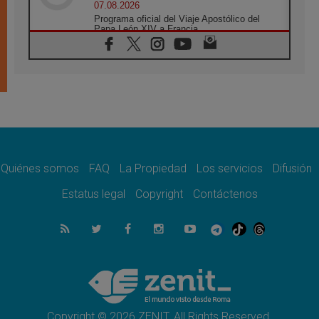
07.08.2026
Programa oficial del Viaje Apostólico del
Papa León XIV a Francia
07.08.2026
Obispos de Ecuador: El bien de las familias
no admite premuras legislativas
06.08.2026
Cardenal Parolin: La paz comienza con la
empatía al dolor del otro
06.08.2026
Fray Marco Vianelli: Aprender el Evangelio
de la Paz en la Escuela de San Francisco
Quiénes somos
FAQ
La Propiedad
Los servicios
Difusión
06.08.2026
La visita del Papa León XIV a Asís en un
Estatus legal
Copyright
Contáctenos
minuto
06.08.2026
El agradecimiento de los jóvenes al Papa:
«Hoy nos sentimos Iglesia»
06.08.2026
Líbano: Reanudan los coloquios en Roma en
medio de tensiones y ataques en el sur del
país
Copyright © 2026 ZENIT. All Rights Reserved.