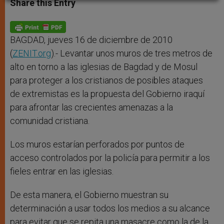
Share this Entry
s
e
b
t
e
A
n
o
e
p
g
o
r
p
e
k
r
BAGDAD, jueves 16 de diciembre de 2010
(
ZENIT.org
).- Levantar unos muros de tres metros de
alto en torno a las iglesias de Bagdad y de Mosul
para proteger a los cristianos de posibles ataques
de extremistas es la propuesta del Gobierno iraquí
para afrontar las crecientes amenazas a la
comunidad cristiana.
Los muros estarían perforados por puntos de
acceso controlados por la policía para permitir a los
fieles entrar en las iglesias.
De esta manera, el Gobierno muestran su
determinación a usar todos los medios a su alcance
para evitar que se repita una masacre como la de la