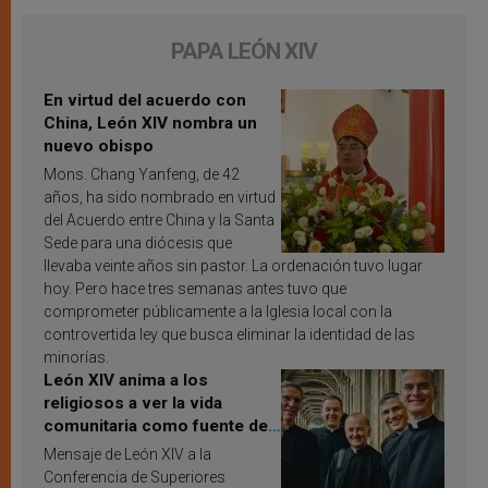
PAPA LEÓN XIV
En virtud del acuerdo con
China, León XIV nombra un
nuevo obispo
Mons. Chang Yanfeng, de 42
años, ha sido nombrado en virtud
del Acuerdo entre China y la Santa
Sede para una diócesis que
llevaba veinte años sin pastor. La ordenación tuvo lugar
hoy. Pero hace tres semanas antes tuvo que
comprometer públicamente a la Iglesia local con la
controvertida ley que busca eliminar la identidad de las
minorías.
León XIV anima a los
religiosos a ver la vida
comunitaria como fuente de
inspiración y santificación
Mensaje de León XIV a la
Conferencia de Superiores