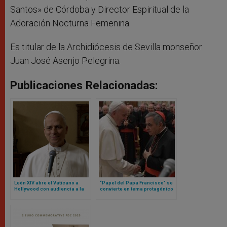
Santos» de Córdoba y Director Espiritual de la
Adoración Nocturna Femenina.
Es titular de la Archidiócesis de Sevilla monseñor
Juan José Asenjo Pelegrina.
Publicaciones Relacionadas:
León XIV abre el Vaticano a
“Papel del Papa Francisco” se
Hollywood con audiencia a la
convierte en tema protagónico
que acudirán estos actores y
en nueva etapa de juicio contra
actrices
cardenal Becciu y otras
personas