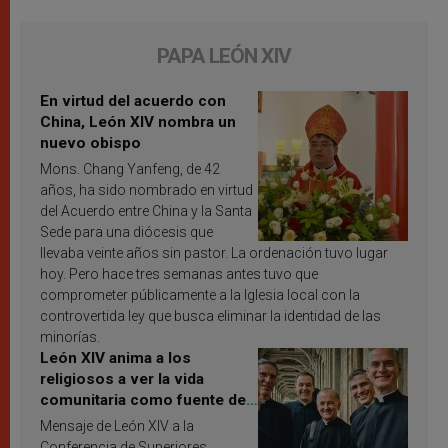
PAPA LEÓN XIV
En virtud del acuerdo con
China, León XIV nombra un
nuevo obispo
Mons. Chang Yanfeng, de 42
años, ha sido nombrado en virtud
del Acuerdo entre China y la Santa
Sede para una diócesis que
llevaba veinte años sin pastor. La ordenación tuvo lugar
hoy. Pero hace tres semanas antes tuvo que
comprometer públicamente a la Iglesia local con la
controvertida ley que busca eliminar la identidad de las
minorías.
León XIV anima a los
religiosos a ver la vida
comunitaria como fuente de
inspiración y santificación
Mensaje de León XIV a la
Conferencia de Superiores