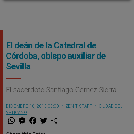
El deán de la Catedral de
Córdoba, obispo auxiliar de
Sevilla
El sacerdote Santiago Gómez Sierra
DICIEMBRE 18, 2010 00:00
ZENIT STAFF
CIUDAD DEL
VATICANO
W
M
F
T
S
h
e
a
w
h
a
s
c
i
a
t
s
e
t
r