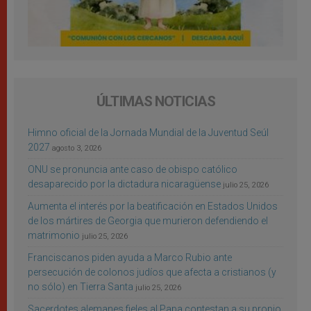
ÚLTIMAS NOTICIAS
Himno oficial de la Jornada Mundial de la Juventud Seúl
2027
agosto 3, 2026
ONU se pronuncia ante caso de obispo católico
desaparecido por la dictadura nicaragüense
julio 25, 2026
Aumenta el interés por la beatificación en Estados Unidos
de los mártires de Georgia que murieron defendiendo el
matrimonio
julio 25, 2026
Franciscanos piden ayuda a Marco Rubio ante
persecución de colonos judíos que afecta a cristianos (y
no sólo) en Tierra Santa
julio 25, 2026
Sacerdotes alemanes fieles al Papa contestan a su propio