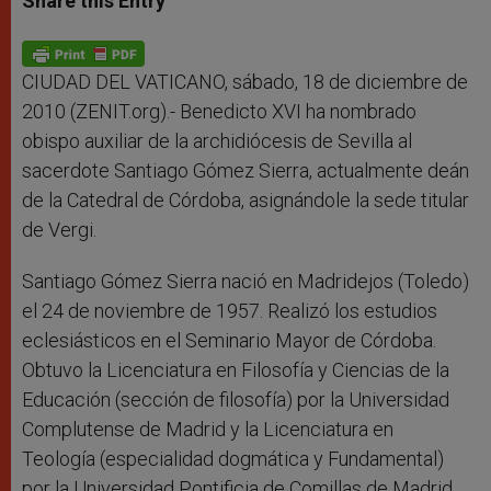
Share this Entry
s
e
b
t
e
A
n
o
e
p
g
o
r
p
e
k
r
CIUDAD DEL VATICANO, sábado, 18 de diciembre de
2010 (ZENIT.org).- Benedicto XVI ha nombrado
obispo auxiliar de la archidiócesis de Sevilla al
sacerdote Santiago Gómez Sierra, actualmente deán
de la Catedral de Córdoba, asignándole la sede titular
de Vergi.
Santiago Gómez Sierra nació en Madridejos (Toledo)
el 24 de noviembre de 1957. Realizó los estudios
eclesiásticos en el Seminario Mayor de Córdoba.
Obtuvo la Licenciatura en Filosofía y Ciencias de la
Educación (sección de filosofía) por la Universidad
Complutense de Madrid y la Licenciatura en
Teología (especialidad dogmática y Fundamental)
por la Universidad Pontificia de Comillas de Madrid.