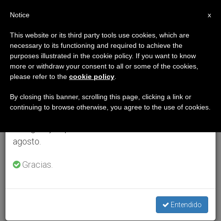
ES
Notice
×
x
Aviso importante
This website or its third party tools use cookies, which are
necessary to its functioning and required to achieve the
Del 27 de julio al 7 de agosto haremos la pausa
purposes illustrated in the cookie policy. If you want to know
anual, aprovechando que en el periodo de verano
more or withdraw your consent to all or some of the cookies,
please refer to the
cookie policy
.
se generan menos informaciones y también el
consumo de las mismas disminuye.
By closing this banner, scrolling this page, clicking a link or
continuing to browse otherwise, you agree to the use of cookies.
Retomamos el trabajo ordinario de las ediciones
en inglés y español de ZENIT el lunes 10 de
agosto.
Gracias.
Entendido