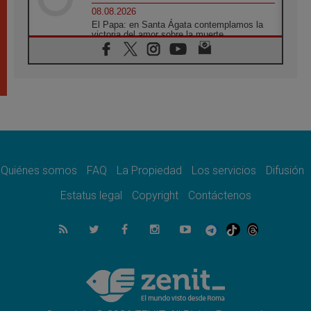
08.08.2026
El Papa: en Santa Ágata contemplamos la
victoria del amor sobre la muerte
08.08.2026
León XIV visitará el Santuario de la Madre
del Buen Consejo de Genazzano
07.08.2026
Filipinas: el Vicariato Apostólico de Calapán
se convierte en diócesis
07.08.2026
Honduras: Los desplazados invisibles de una
crisis olvidada
Quiénes somos
FAQ
La Propiedad
Los servicios
Difusión
07.08.2026
Bokalic: "En Argentina el Papa León señalará
Estatus legal
Copyright
Contáctenos
el compromiso del cristiano"
07.08.2026
La matanza de niños en Gaza no cesa: 300
muertos en 300 días
07.08.2026
Tagle: La guerra desfigura el mundo, solo la
revelación de Dios lo transfigura