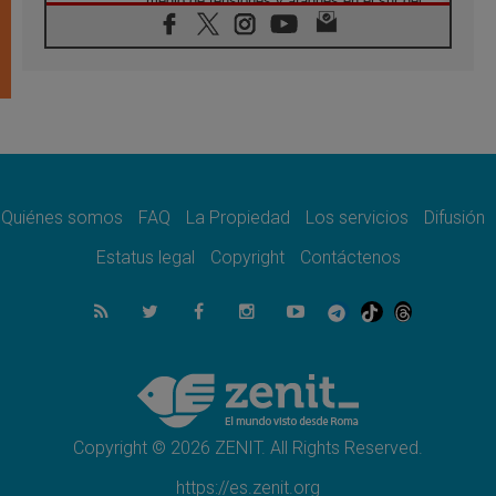
medio de tensiones y ataques en el sur del
país
06.08.2026
Hiroshima y Nagasaki, 81 años después.
Comienzan "Diez Días Oración por la Paz"
06.08.2026
Pizzaballa en Asís: los cristianos quieren
paz
06.08.2026
Sturla: La visita de León XIV será una buena
noticia para todo el Uruguay
Quiénes somos
FAQ
La Propiedad
Los servicios
Difusión
06.08.2026
Estatus legal
Copyright
Contáctenos
León XIV: La revolución del Evangelio
derriba los muros que separan
06.08.2026
La Iglesia en Ceuta: caridad y esperanza
frente al drama migratorio
06.08.2026
La visita del Papa a Perú será un tiempo de
gracia reconciliación y esperanza
Copyright © 2026 ZENIT. All Rights Reserved.
https://es.zenit.org