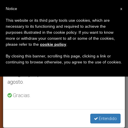
ES
Notice
×
x
Aviso importante
This website or its third party tools use cookies, which are
necessary to its functioning and required to achieve the
Del 27 de julio al 7 de agosto haremos la pausa
purposes illustrated in the cookie policy. If you want to know
Se amplía el hospital de niños en
anual, aprovechando que en el periodo de verano
more or withdraw your consent to all or some of the cookies,
please refer to the
cookie policy
.
se generan menos informaciones y también el
Belén para salvar más vidas
consumo de las mismas disminuye.
By closing this banner, scrolling this page, clicking a link or
continuing to browse otherwise, you agree to the use of cookies.
Retomamos el trabajo ordinario de las ediciones
Atiende a pequeños de diferentes
en inglés y español de ZENIT el lunes 10 de
religiones y ahora a sus madres
agosto.
DICIEMBRE 23, 2010 00:00
ZENIT STAFF
ARTE Y
Gracias.
CULTURA
W
M
F
T
S
h
e
a
w
h
a
s
c
i
a
t
s
e
t
r
Entendido
Share this Entry
s
e
b
t
e