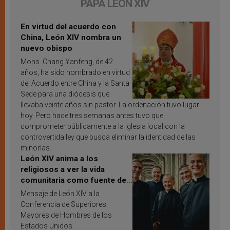
PAPA LEÓN XIV
En virtud del acuerdo con
China, León XIV nombra un
nuevo obispo
Mons. Chang Yanfeng, de 42
años, ha sido nombrado en virtud
del Acuerdo entre China y la Santa
Sede para una diócesis que
llevaba veinte años sin pastor. La ordenación tuvo lugar
hoy. Pero hace tres semanas antes tuvo que
comprometer públicamente a la Iglesia local con la
controvertida ley que busca eliminar la identidad de las
minorías.
León XIV anima a los
religiosos a ver la vida
comunitaria como fuente de
inspiración y santificación
Mensaje de León XIV a la
Conferencia de Superiores
Mayores de Hombres de los
Estados Unidos