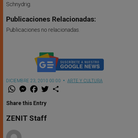
Schnydrig.
Publicaciones Relacionadas:
Publicaciones no relacionadas.
DICIEMBRE 23, 2010 00:00
ARTE Y CULTURA
W
M
F
T
S
h
e
a
w
h
a
s
c
i
a
t
s
e
t
r
Share this Entry
s
e
b
t
e
A
n
o
e
p
g
o
r
ZENIT Staff
p
e
k
r