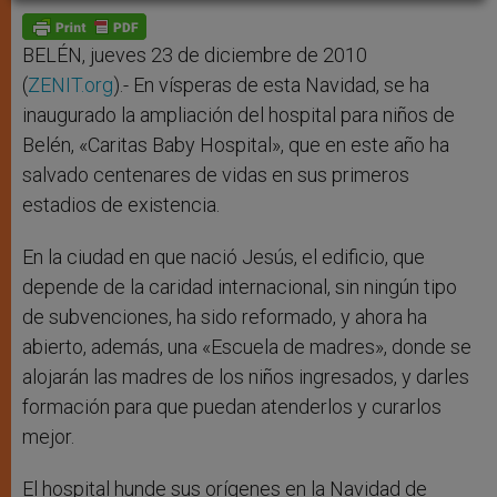
A
n
o
e
p
g
o
r
p
e
k
r
BELÉN, jueves 23 de diciembre de 2010
(
ZENIT.org
).- En vísperas de esta Navidad, se ha
inaugurado la ampliación del hospital para niños de
Belén, «Caritas Baby Hospital», que en este año ha
salvado centenares de vidas en sus primeros
estadios de existencia.
En la ciudad en que nació Jesús, el edificio, que
depende de la caridad internacional, sin ningún tipo
de subvenciones, ha sido reformado, y ahora ha
abierto, además, una «Escuela de madres», donde se
alojarán las madres de los niños ingresados, y darles
formación para que puedan atenderlos y curarlos
mejor.
El hospital hunde sus orígenes en la Navidad de