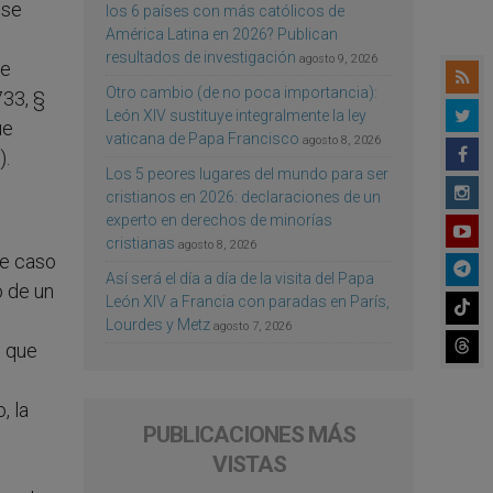
 se
los 6 países con más católicos de
América Latina en 2026? Publican
resultados de investigación
agosto 9, 2026
de
Otro cambio (de no poca importancia):
733, §
León XIV sustituye integralmente la ley
ue
vaticana de Papa Francisco
agosto 8, 2026
).
Los 5 peores lugares del mundo para ser
cristianos en 2026: declaraciones de un
experto en derechos de minorías
cristianas
agosto 8, 2026
te caso
Así será el día a día de la visita del Papa
o de un
León XIV a Francia con paradas en París,
Lourdes y Metz
agosto 7, 2026
o que
, la
PUBLICACIONES MÁS
VISTAS