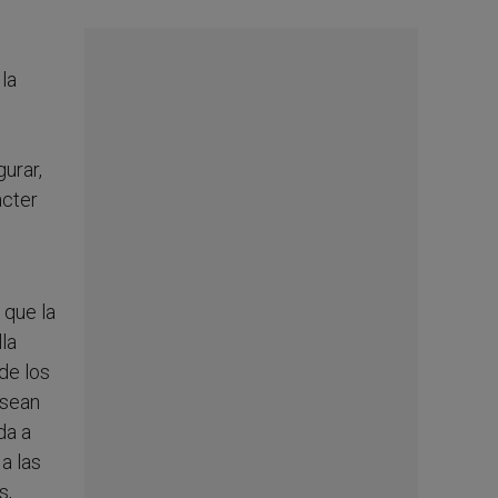
la
urar,
ácter
 que la
lla
de los
 sean
da a
a las
s,