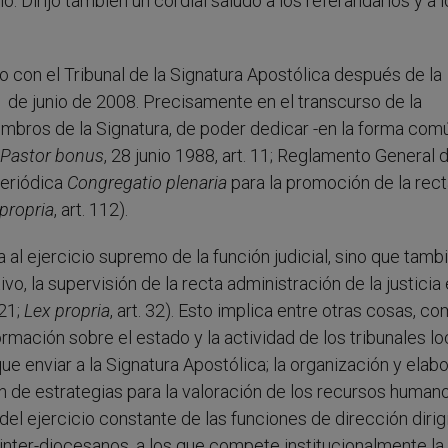
o. Dirijo también un cordial saludo a los referandarios y a 
o con el Tribunal de la Signatura Apostólica después de la
21 de junio de 2008. Precisamente en el transcurso de la
iembros de la Signatura, de poder dedicar -en la forma com
Pastor bonus
, 28 junio 1988, art. 11; Reglamento General d
periódica
Congregatio plenaria
para la promoción de la rec
propria
, art. 112).
a al ejercicio supremo de la función judicial, sino que tamb
o, la supervisión de la recta administración de la justicia 
121;
Lex propria
, art. 32). Esto implica entre otras cosas, co
ormación sobre el estado y la actividad de los tribunales lo
que enviar a la Signatura Apostólica; la organización y elab
ón de estrategias para la valoración de los recursos human
 del ejercicio constante de las funciones de dirección dirig
inter-diocesanos, a los que compete institucionalmente la