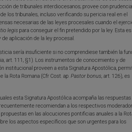
ción de tribunales interdiocesanos; provee con prudencia
 los tribunales, incluso verificando su pericia real en el
ensas necesarias de las leyes procesales cuando el ejerci
tio legis
para conseguir el fin pretendido por la ley. Esta es
de aplicación de la ley procesal.
usticia sería insuficiente si no comprendiese también la fun
ia
, art. 111, §1). Los instrumentos de conocimiento y de
ión institucional proveen a esta Signatura Apostólica, perm
de la Rota Romana (Cfr Cost. ap.
Pastor bonus
, art. 126), es
cuales esta Signatura Apostólica acompaña las respuestas 
y frecuentemente recomiendan a los respectivos moderador
 propuestas en las alocuciones pontificias anuales a la Rot
bre los aspectos específicos que son urgentes para los