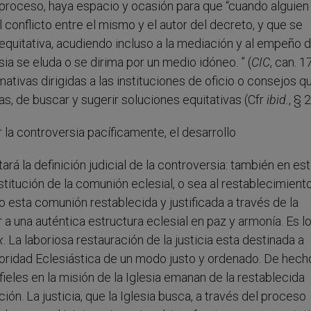
el proceso, haya espacio y ocasión para que “cuando alguien
 conflicto entre el mismo y el autor del decreto, y que se
equitativa, acudiendo incluso a la mediación y al empeño 
a se eluda o se dirima por un medio idóneo. ” (
CIC
, can. 1
rmativas dirigidas a las instituciones de oficio o consejos q
s, de buscar y sugerir soluciones equitativas (Cfr
ibid.
, § 2
 la controversia pacíficamente, el desarrollo
á la definición judicial de la controversia: también en es
stitución de la comunión eclesial, o sea al restablecimient
lo esta comunión restablecida y justificada a través de la
r a una auténtica estructura eclesial en paz y armonía. Es l
x
. La laboriosa restauración de la justicia esta destinada a
Autoridad Eclesiástica de un modo justo y ordenado. De hecho
 fieles en la misión de la Iglesia emanan de la restablecida
ón. La justicia, que la Iglesia busca, a través del proceso