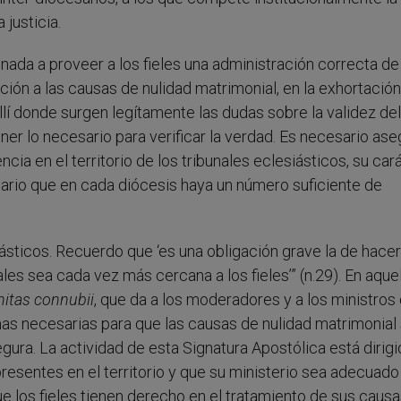
 justicia.
nada a proveer a los fieles una administración correcta de 
lación a las causas de nulidad matrimonial, en la exhortación
Allí donde surgen legítamente las dudas sobre la validez del
er lo necesario para verificar la verdad. Es necesario aseg
cia en el territorio de los tribunales eclesiásticos, su car
esario que en cada diócesis haya un número suficiente de
ásticos. Recuerdo que ‘es una obligación grave la de hacer
nales sea cada vez más cercana a los fieles’” (n.29). En aque
nitas connubii
, que da a los moderadores y a los ministros 
mas necesarias para que las causas de nulidad matrimonial
gura. La actividad de esta Signatura Apostólica está dirigi
resentes en el territorio y que su ministerio sea adecuado 
ue los fieles tienen derecho en el tratamiento de sus causa