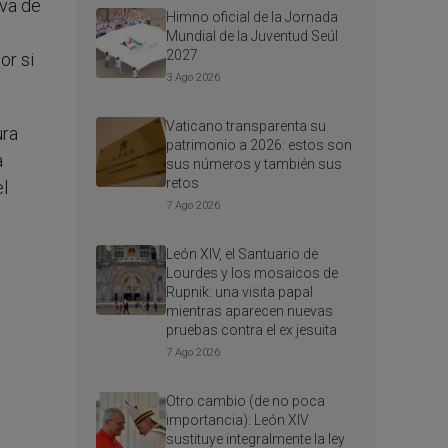
iva de
Himno oficial de la Jornada
Mundial de la Juventud Seúl
2027
or si
3 Ago 2026
Vaticano transparenta su
ura
patrimonio a 2026: estos son
a
sus números y también sus
retos
el
7 Ago 2026
León XIV, el Santuario de
Lourdes y los mosaicos de
Rupnik: una visita papal
mientras aparecen nuevas
pruebas contra el ex jesuita
7 Ago 2026
Otro cambio (de no poca
importancia): León XIV
sustituye integralmente la ley