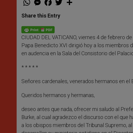
h
e
a
w
h
a
s
c
i
a
t
s
e
t
r
Share this Entry
s
e
b
t
e
A
n
o
e
p
g
o
r
p
e
k
CIUDAD DEL VATICANO, viernes 4 de febrero de 
r
Papa Benedicto XVI dirigió hoy a los miembros d
en audencia en la Sala del Consistorio del Palaci
* * * * *
Señores cardenales, venerados hermanos en el E
Queridos hermanos y hermanas,
deseo antes que nada, ofrecer mi saludo al Pref
Burke, al cual agradezco el discurso con el que
a los obispos miembros del Tribunal Supremo, al 