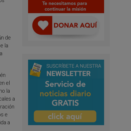
los
ún de
e la
ta
ién
en el
mo la
cales a
oración
os e
ida a