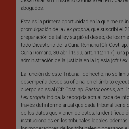
desarrollan su ministerio cotidiano en el Dicasteri
abogados.
Esta es la primera oportunidad en la que me reún
promulgación de la
Lex propria
, que suscribí el 
preparación de tal ley surgió el deseo, de los m
todo Dicasterio de la Curia Romana (Cfr Cost. ap.
Curia Romana, 30 abril 1999, artt. 112-117)- una 
administración de la justicia en la Iglesia (cfr
Lex 
La función de este Tribunal, de hecho, no se limit
desempeña desde su oficina, en el ámbito ejecutiv
cuerpo eclesial (Cfr Cost. ap.
Pastor bonus
, art. 
Lex propria
indica, la recogida actualizada de inf
través del informe anual que cada tribunal tiene 
de los datos que vienen de estos; la identificaci
institucionales en los tribunales locales, además
los moderadores de los tribunales diocesanos e 