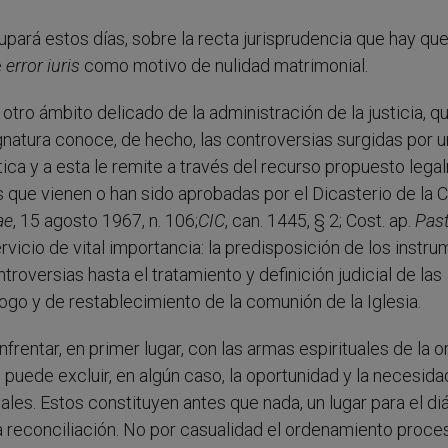
ocupará estos días, sobre la recta jurisprudencia que hay qu
e
error iuris
como motivo de nulidad matrimonial.
ro ámbito delicado de la administración de la justicia, qu
ignatura conoce, de hecho, las controversias surgidas por 
tica y a esta le remite a través del recurso propuesto leg
s que vienen o han sido aprobadas por el Dicasterio de la C
ae
, 15 agosto 1967, n. 106;
CIC
, can. 1445, § 2; Cost. ap.
Pas
servicio de vital importancia: la predisposición de los instr
troversias hasta el tratamiento y definición judicial de las
ogo y de restablecimiento de la comunión de la Iglesia.
nfrentar, en primer lugar, con las armas espirituales de la o
e puede excluir, en algún caso, la oportunidad y la necesid
es. Estos constituyen antes que nada, un lugar para el di
a reconciliación. No por casualidad el ordenamiento proce