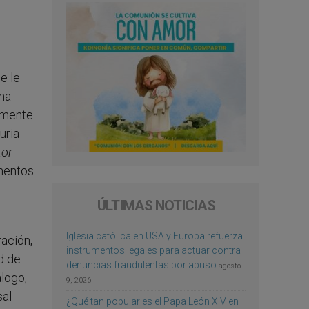
e
e le
una
almente
uria
tor
umentos
ÚLTIMAS NOTICIAS
Iglesia católica en USA y Europa refuerza
ración,
instrumentos legales para actuar contra
ad de
denuncias fraudulentas por abuso
agosto
álogo,
9, 2026
sal
¿Qué tan popular es el Papa León XIV en