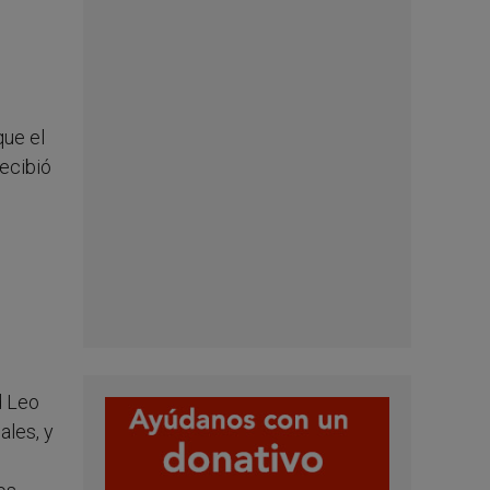
que el
ecibió
d Leo
ales, y