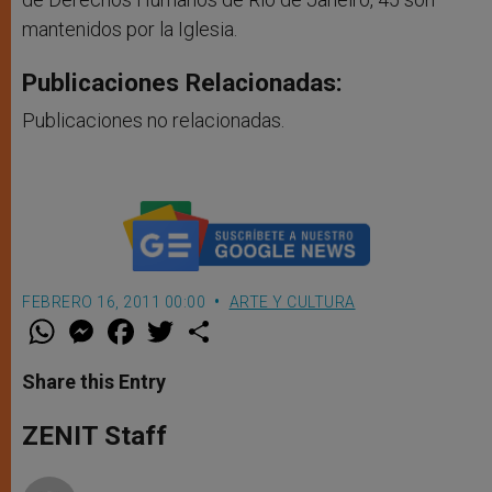
mantenidos por la Iglesia.
Publicaciones Relacionadas:
Publicaciones no relacionadas.
FEBRERO 16, 2011 00:00
ARTE Y CULTURA
W
M
F
T
S
h
e
a
w
h
a
s
c
i
a
t
s
e
t
r
Share this Entry
s
e
b
t
e
A
n
o
e
p
g
o
r
ZENIT Staff
p
e
k
r