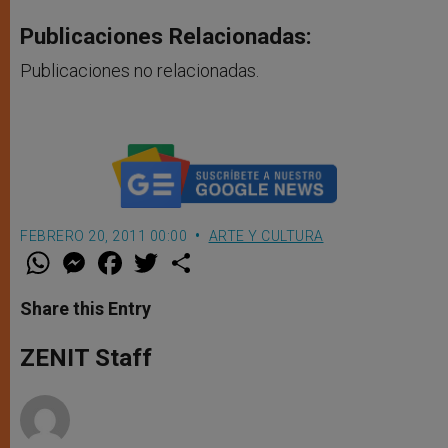
Publicaciones Relacionadas:
Publicaciones no relacionadas.
FEBRERO 20, 2011 00:00
ARTE Y CULTURA
W
M
F
T
S
h
e
a
w
h
a
s
c
i
a
t
s
e
t
r
Share this Entry
s
e
b
t
e
A
n
o
e
p
g
o
r
ZENIT Staff
p
e
k
r