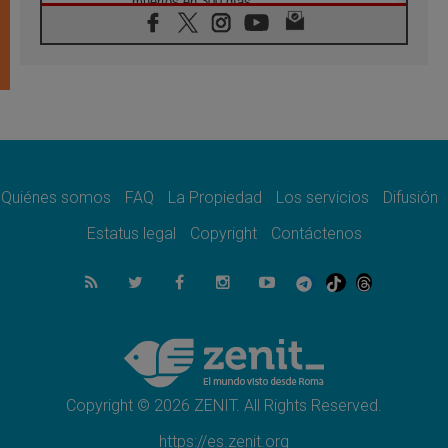
muertos en 300 días
07.08.2026
Tagle: La guerra desfigura el mundo, solo la
revelación de Dios lo transfigura
07.08.2026
Presentada la Trienal de Arte de las
Universidades Católicas: «Exercises in
Empathy»
07.08.2026
Fortunatus Nwachukwu: la comunicación
como misión al servicio del Evangelio
Quiénes somos
FAQ
La Propiedad
Los servicios
Difusión
07.08.2026
Estatus legal
Copyright
Contáctenos
SIGNIS 2026, dar voz a las religiosas en el
espacio público
07.08.2026
Lanzan un proyecto de empoderamiento
digital para mujeres líderes en África
07.08.2026
Programa oficial del Viaje Apostólico del
Papa León XIV a Francia
Copyright © 2026 ZENIT. All Rights Reserved.
https://es.zenit.org