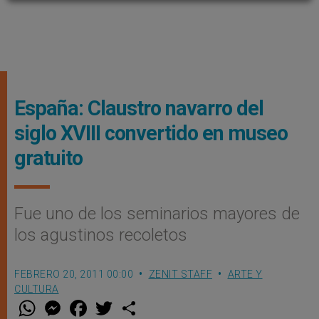
España: Claustro navarro del
siglo XVIII convertido en museo
gratuito
Fue uno de los seminarios mayores de
los agustinos recoletos
FEBRERO 20, 2011 00:00
ZENIT STAFF
ARTE Y
CULTURA
W
M
F
T
S
h
e
a
w
h