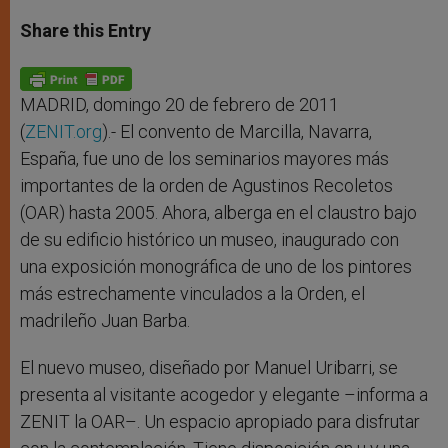
a
s
c
i
a
t
s
e
t
r
Share this Entry
s
e
b
t
e
A
n
o
e
p
g
o
r
p
e
k
r
MADRID, domingo 20 de febrero de 2011
(
ZENIT.org
).- El convento de Marcilla, Navarra,
España, fue uno de los seminarios mayores más
importantes de la orden de Agustinos Recoletos
(OAR) hasta 2005. Ahora, alberga en el claustro bajo
de su edificio histórico un museo, inaugurado con
una exposición monográfica de uno de los pintores
más estrechamente vinculados a la Orden, el
madrileño Juan Barba.
El nuevo museo, diseñado por Manuel Uribarri, se
presenta al visitante acogedor y elegante –informa a
ZENIT la OAR–. Un espacio apropiado para disfrutar