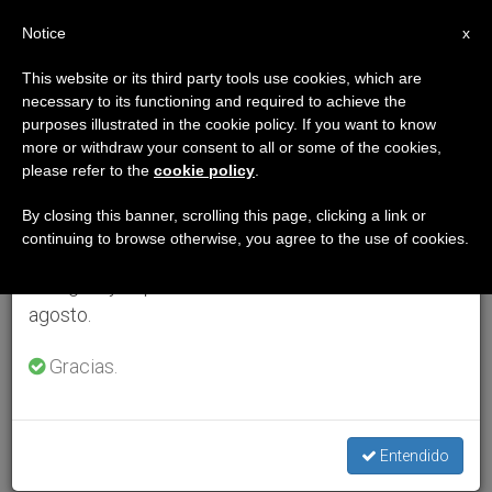
ES
Notice
×
x
Aviso importante
This website or its third party tools use cookies, which are
necessary to its functioning and required to achieve the
Del 27 de julio al 7 de agosto haremos la pausa
purposes illustrated in the cookie policy. If you want to know
anual, aprovechando que en el periodo de verano
more or withdraw your consent to all or some of the cookies,
please refer to the
cookie policy
.
se generan menos informaciones y también el
consumo de las mismas disminuye.
By closing this banner, scrolling this page, clicking a link or
continuing to browse otherwise, you agree to the use of cookies.
Retomamos el trabajo ordinario de las ediciones
en inglés y español de ZENIT el lunes 10 de
agosto.
Gracias.
Entendido