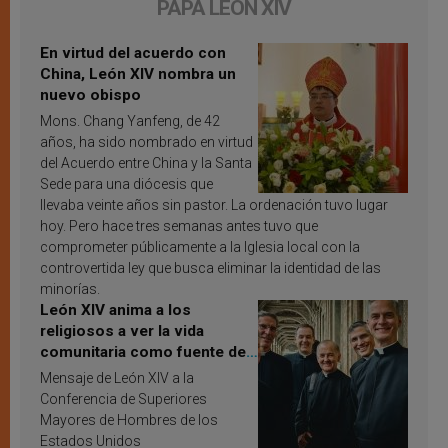
PAPA LEÓN XIV
En virtud del acuerdo con
China, León XIV nombra un
nuevo obispo
Mons. Chang Yanfeng, de 42
años, ha sido nombrado en virtud
del Acuerdo entre China y la Santa
Sede para una diócesis que
llevaba veinte años sin pastor. La ordenación tuvo lugar
hoy. Pero hace tres semanas antes tuvo que
comprometer públicamente a la Iglesia local con la
controvertida ley que busca eliminar la identidad de las
minorías.
León XIV anima a los
religiosos a ver la vida
comunitaria como fuente de
inspiración y santificación
Mensaje de León XIV a la
Conferencia de Superiores
Mayores de Hombres de los
Estados Unidos