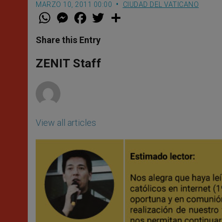
MARZO 10, 2011 00:00
CIUDAD DEL VATICANO
W
M
F
T
S
h
e
a
w
h
a
s
c
i
a
t
s
e
t
r
Share this Entry
s
e
b
t
e
A
n
o
e
p
g
o
r
ZENIT Staff
p
e
k
r
View all articles