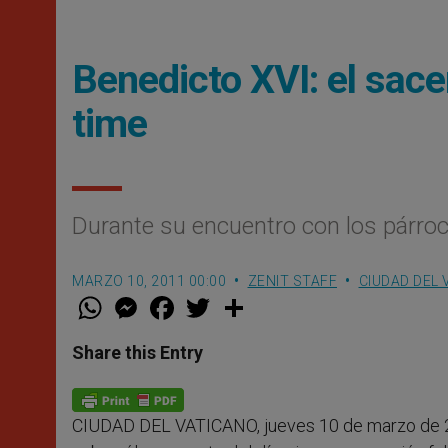
Benedicto XVI: el sace
time
Durante su encuentro con los párr
MARZO 10, 2011 00:00
ZENIT STAFF
CIUDAD DEL 
W
M
F
T
S
h
e
a
w
h
a
s
c
i
a
t
s
e
t
r
Share this Entry
s
e
b
t
e
A
n
o
e
p
g
o
r
p
e
k
CIUDAD DEL VATICANO, jueves 10 de marzo de 
r