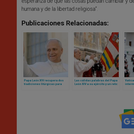
esperanza de que las cosas puedan cambiar y de
humana y de la libertad religiosa”.
Publicaciones Relacionadas:
Papa León XIV recupera dos
Las cálidas palabras del Papa
Vatica
tradiciones litúrgicas para
León XIV a su ejército y un reto:
inter
Navidad
sean mensaje de unidad para
contro
toda la Curia Romana
anteri
sinod