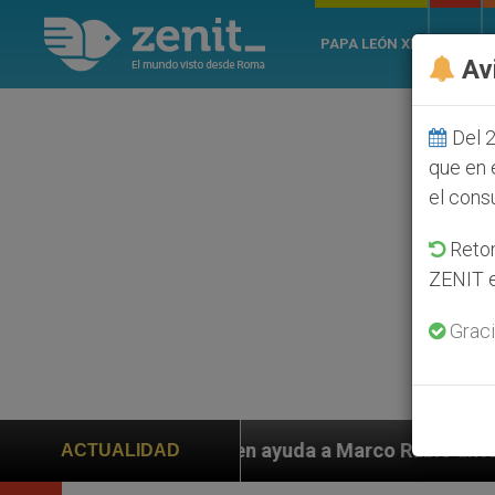
PAPA LEÓN XIV
ROMA
Av
Del 2
que en 
el cons
Retom
ZENIT e
Graci
iden ayuda a Marco Rubio ante persecución de colonos 
ACTUALIDAD