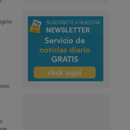
e
ngelio
sino
to
gran