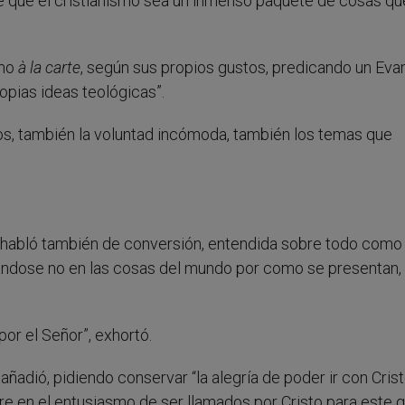
 de que el cristianismo sea un inmenso paquete de cosas qu
smo
à la carte
, según sus propios gustos, predicando un Eva
opias ideas teológicas”.
ios, también la voluntad incómoda, también los temas que
 habló también de conversión, entendida sobre todo como
ndose no en las cosas del mundo por como se presentan, 
por el Señor”, exhortó.
añadió, pidiendo conservar “la alegría de poder ir con Cris
empre en el entusiasmo de ser llamados por Cristo para este 