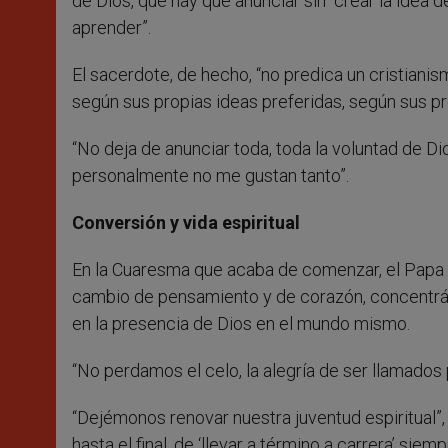
de Dios, que hay que anunciar sin “crear la idea
aprender”.
El sacerdote, de hecho, “no predica un cristiani
según sus propias ideas preferidas, según sus pr
“No deja de anunciar toda, toda la voluntad de D
personalmente no me gustan tanto”.
Conversión y vida espiritual
En la Cuaresma que acaba de comenzar, el Papa
cambio de pensamiento y de corazón, concentrá
en la presencia de Dios en el mundo mismo.
“No perdamos el celo, la alegría de ser llamados 
“Dejémonos renovar nuestra juventud espiritual”, 
hasta el final, de ‘llevar a término a carrera’ si