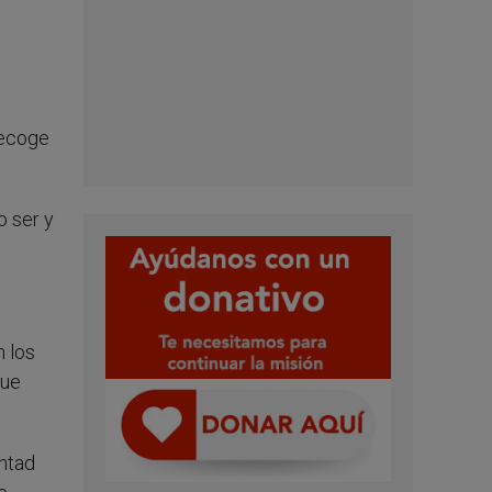
recoge
o ser y
n los
que
untad