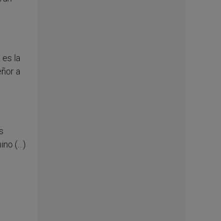
 es la
eñor a
s
ino (…)