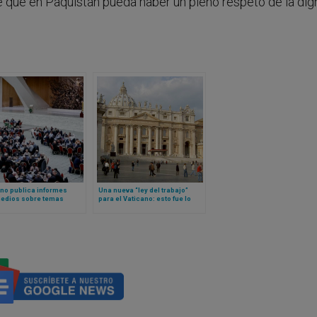
 que en Paquistán pueda haber un pleno respeto de la dig
no publica informes
Una nueva “ley del trabajo”
medios sobre temas
para el Vaticano: esto fue lo
vertidos derivados del
que aprobó el Papa León XIV
or sínodo sobre
alidad