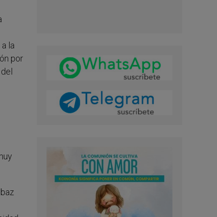
a
a la
ión por
 del
 muy
hbaz