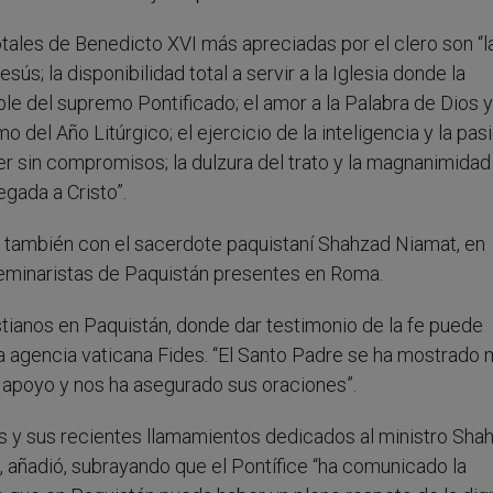
tales de Benedicto XVI más apreciadas por el clero son “l
esús; la disponibilidad total a servir a la Iglesia donde la
le del supremo Pontificado; el amor a la Palabra de Dios y 
tmo del Año Litúrgico; el ejercicio de la inteligencia y la pas
r sin compromisos; la dulzura del trato y la magnanimidad
gada a Cristo”.
ó también con el sacerdote paquistaní Shahzad Niamat, en
seminaristas de Paquistán presentes en Roma.
stianos en Paquistán, donde dar testimonio de la fe puede
 la agencia vaticana Fides. “El Santo Padre se ha mostrado
 apoyo y nos ha asegurado sus oraciones”.
 y sus recientes llamamientos dedicados al ministro Sha
ia”, añadió, subrayando que el Pontífice “ha comunicado la