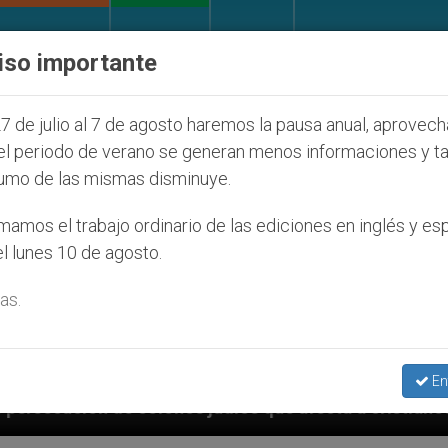
IGLESIA Y MUNDO
DOCUMENTOS
DONATIVOS
iso importante
7 de julio al 7 de agosto haremos la pausa anual, aprovec
el periodo de verano se generan menos informaciones y t
umo de las mismas disminuye.
amos el trabajo ordinario de las ediciones en inglés y es
l lunes 10 de agosto.
as.
En
judíos que afecta a cristianos (y no sólo) en Tierra 