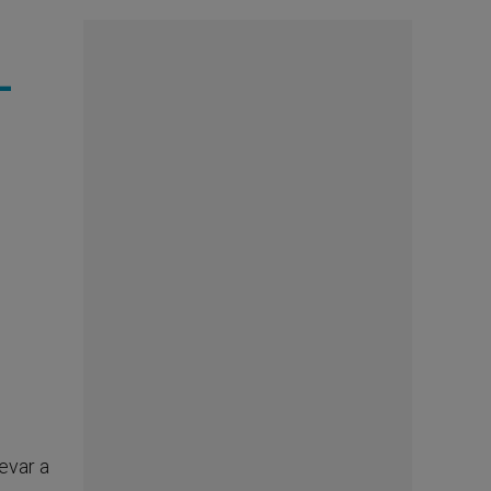
-
levar a