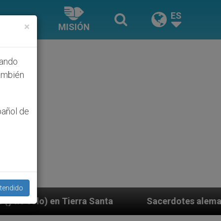
ES
×
MISIÓN
hando
ambién
pañol de
tendido
Santa
Sacerdotes alemanes fieles al Papa contes