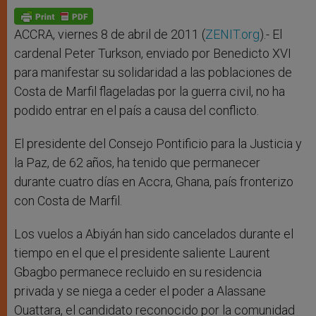
A
n
o
e
p
g
o
r
p
e
k
r
ACCRA, viernes 8 de abril de 2011 (
ZENIT.org
).- El
cardenal Peter Turkson, enviado por Benedicto XVI
para manifestar su solidaridad a las poblaciones de
Costa de Marfil flageladas por la guerra civil, no ha
podido entrar en el país a causa del conflicto.
El presidente del Consejo Pontificio para la Justicia y
la Paz, de 62 años, ha tenido que permanecer
durante cuatro días en Accra, Ghana, país fronterizo
con Costa de Marfil.
Los vuelos a Abiyán han sido cancelados durante el
tiempo en el que el presidente saliente Laurent
Gbagbo permanece recluido en su residencia
privada y se niega a ceder el poder a Alassane
Ouattara, el candidato reconocido por la comunidad