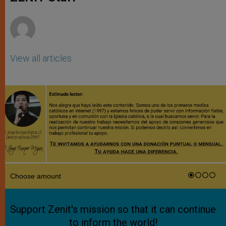
p
e
k
r
View all articles