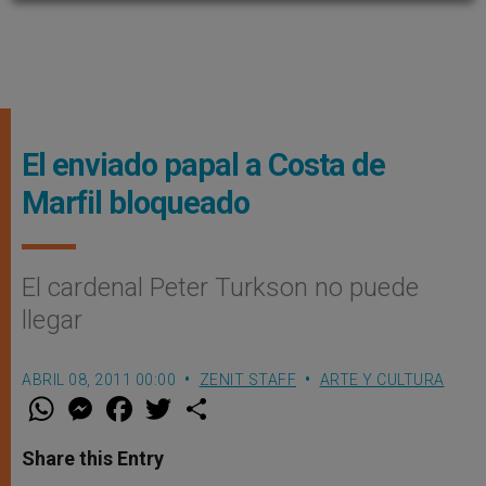
El enviado papal a Costa de
Marfil bloqueado
El cardenal Peter Turkson no puede
llegar
ABRIL 08, 2011 00:00
ZENIT STAFF
ARTE Y CULTURA
W
M
F
T
S
h
e
a
w
h
a
s
c
i
a
t
s
e
t
r
Share this Entry
s
e
b
t
e