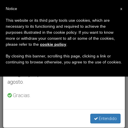
ES
Notice
×
x
Aviso importante
This website or its third party tools use cookies, which are
necessary to its functioning and required to achieve the
Del 27 de julio al 7 de agosto haremos la pausa
purposes illustrated in the cookie policy. If you want to know
anual, aprovechando que en el periodo de verano
more or withdraw your consent to all or some of the cookies,
please refer to the
cookie policy
.
se generan menos informaciones y también el
consumo de las mismas disminuye.
By closing this banner, scrolling this page, clicking a link or
continuing to browse otherwise, you agree to the use of cookies.
Retomamos el trabajo ordinario de las ediciones
en inglés y español de ZENIT el lunes 10 de
agosto.
Gracias.
Entendido