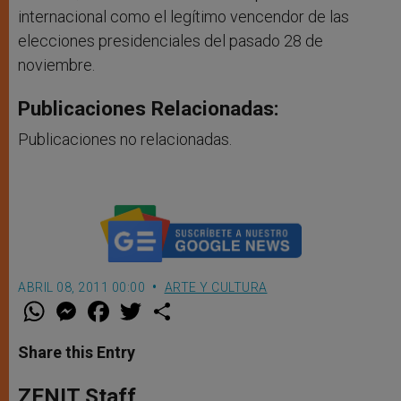
internacional como el legítimo vencendor de las
elecciones presidenciales del pasado 28 de
noviembre.
Publicaciones Relacionadas:
Publicaciones no relacionadas.
ABRIL 08, 2011 00:00
ARTE Y CULTURA
W
M
F
T
S
h
e
a
w
h
a
s
c
i
a
t
s
e
t
r
Share this Entry
s
e
b
t
e
A
n
o
e
p
g
o
r
ZENIT Staff