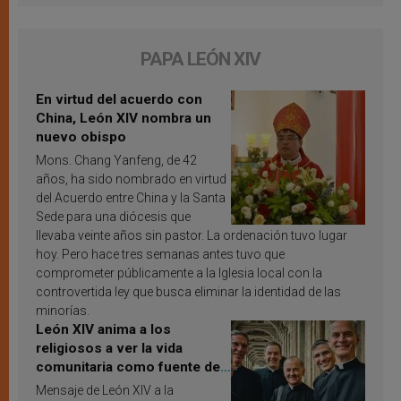
PAPA LEÓN XIV
En virtud del acuerdo con
China, León XIV nombra un
nuevo obispo
Mons. Chang Yanfeng, de 42
años, ha sido nombrado en virtud
del Acuerdo entre China y la Santa
Sede para una diócesis que
llevaba veinte años sin pastor. La ordenación tuvo lugar
hoy. Pero hace tres semanas antes tuvo que
comprometer públicamente a la Iglesia local con la
controvertida ley que busca eliminar la identidad de las
minorías.
León XIV anima a los
religiosos a ver la vida
comunitaria como fuente de
inspiración y santificación
Mensaje de León XIV a la