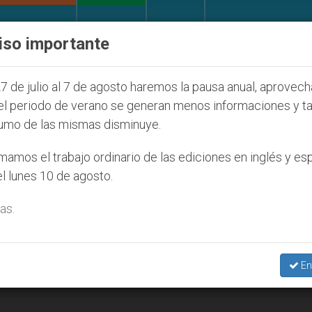
IGLESIA Y MUNDO
DOCUMENTOS
DONATIVOS
iso importante
lico desaparecido por la dictadura nicaragüense
7 de julio al 7 de agosto haremos la pausa anual, aprovec
el periodo de verano se generan menos informaciones y t
umo de las mismas disminuye.
amos el trabajo ordinario de las ediciones en inglés y es
l lunes 10 de agosto.
as.
En
iato particularmente para los jóvenes