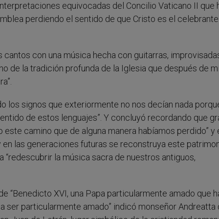
 interpretaciones equivocadas del Concilio Vaticano II que 
amblea perdiendo el sentido de que Cristo es el celebrante
s cantos con una música hecha con guitarras, improvisada
o de la tradición profunda de la Iglesia que después de m
ra”.
ado los signos que exteriormente no nos decían nada porqu
sentido de estos lenguajes”. Y concluyó recordando que gr
 este camino que de alguna manera habíamos perdido” y
 en las generaciones futuras se reconstruya este patrimo
 a “redescubrir la música sacra de nuestros antiguos,
 de “Benedicto XVI, una Papa particularmente amado que h
do a ser particularmente amado” indicó monseñor Andreatta