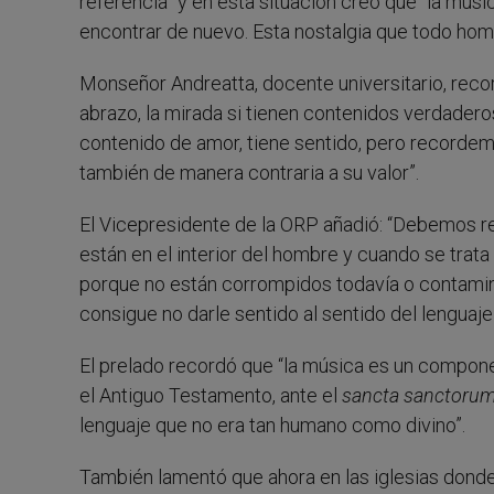
referencia” y en esta situación creo que “la músi
encontrar de nuevo. Esta nostalgia que todo homb
Monseñor Andreatta, docente universitario, record
abrazo, la mirada si tienen contenidos verdadero
contenido de amor, tiene sentido, pero recordemo
también de manera contraria a su valor”.
El Vicepresidente de la ORP añadió: “Debemos re
están en el interior del hombre y cuando se trata
porque no están corrompidos todavía o contamina
consigue no darle sentido al sentido del lenguaje
El prelado recordó que “la música es un component
el Antiguo Testamento, ante el
sancta sanctoru
lenguaje que no era tan humano como divino”.
También lamentó que ahora en las iglesias donde 