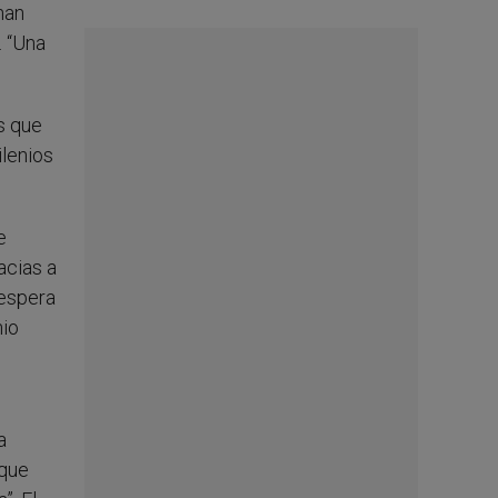
han
. “Una
s que
ilenios
e
acias a
 espera
nio
a
 que