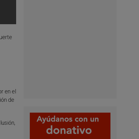
fuerte
r en el
ión de
lusión,