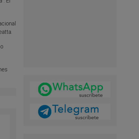
”. El
acional
atta.
to
enes