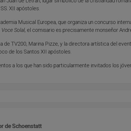
n Juan de Letrán, lugar simbólico de la cristiandad romana
 SS. XII apóstoles.
cademia Musical Europea, que organiza un concurso intern
 Voce Solal,
el comisario es precisamente monseñor Andre
ca de TV200, Marina Pizze, y la directora artística del even
oco de los Santos XII apóstoles.
entos a los que han sido particularmente invitados los jóv
or de Schoenstatt