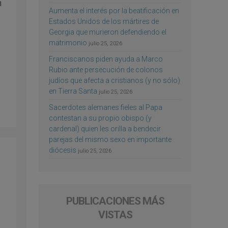
n
Aumenta el interés por la beatificación en
Estados Unidos de los mártires de
Georgia que murieron defendiendo el
matrimonio
julio 25, 2026
Franciscanos piden ayuda a Marco
Rubio ante persecución de colonos
judíos que afecta a cristianos (y no sólo)
en Tierra Santa
julio 25, 2026
Sacerdotes alemanes fieles al Papa
contestan a su propio obispo (y
cardenal) quien les orilla a bendecir
parejas del mismo sexo en importante
diócesis
julio 25, 2026
PUBLICACIONES MÁS
VISTAS