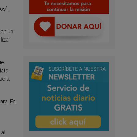
os”.
l
con un
lizar
ue
iata
acia,
ara. En
 al