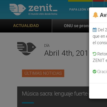
PAPA LEÓN XIV
ROMA
Av
027
ONU se pronuncia ante caso de obispo cató
ACTUALIDAD
Del 2
que en 
el cons
DÍA
Abril 4th, 2011
Retom
ZENIT e
Graci
ÚLTIMAS NOTICIAS
Música sacra: lenguaje fuerte e inmed