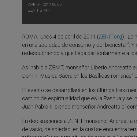
APR 04, 2011 00:00
ZENIT STAFF
ROMA, lunes 4 de abril de 2011 (
ZENIT.org
).- La
en una sociedad de consumo y del bienestar”. Y 
redescubriendo y que llega particularmente a los
Así habló a ZENIT, monseñor Liberio Andreatta en 
Domini-Musica Sacra en las Basílicas romanas”
El evento se desarrollará en los últimos tres mié
camino de espiritualidad que es la Pascua y se i
Juan Pablo II, siendo monseñor Andreatta el comi
En declaraciones a ZENIT monseñor Andreatta con
de vacío, de soledad, en la cual se encuentra te