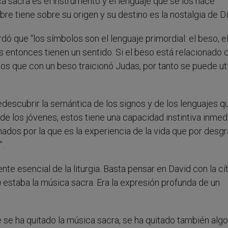
ca sacra es el instrumento y el lenguaje que se los hace
re tiene sobre su origen y su destino es la nostalgia de Di
ó que “los símbolos son el lenguaje primordial: el beso, e
s entonces tienen un sentido. Si el beso está relacionado 
s que con un beso traicionó Judas, por tanto se puede uti
descubrir la semántica de los signos y de los lenguajes q
 de los jóvenes, estos tiene una capacidad instintiva inmed
dos por la que es la experiencia de la vida que por desgr
”.
e esencial de la liturgia. Basta pensar en David con la cít
m
estaba la música sacra. Era la expresión profunda de un
se ha quitado la música sacra, se ha quitado también algo