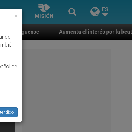
ES
×
MISIÓN
Aumenta el interés por la beatificación en Estados
hando
ambién
pañol de
tendido