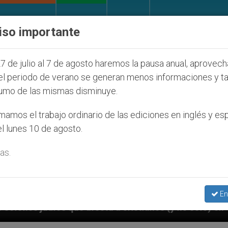
IGLESIA Y MUNDO
DOCUMENTOS
DONATIVOS
iso importante
7 de julio al 7 de agosto haremos la pausa anual, aprovec
el periodo de verano se generan menos informaciones y t
umo de las mismas disminuye.
amos el trabajo ordinario de las ediciones en inglés y es
l lunes 10 de agosto.
as.
En
cta a cristianos (y no sólo) en Tierra Santa
S