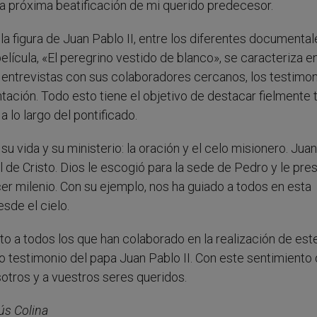
la próxima beatificación de mi querido predecesor.
a figura de Juan Pablo II, entre los diferentes documental
elícula, «El peregrino vestido de blanco», se caracteriza e
 entrevistas con sus colaboradores cercanos, los testimo
tación. Todo esto tiene el objetivo de destacar fielmente t
 lo largo del pontificado.
su vida y su ministerio: la oración y el celo misionero. Jua
l de Cristo. Dios le escogió para la sede de Pedro y le pre
rcer milenio. Con su ejemplo, nos ha guiado a todos en esta
sde el cielo.
 a todos los que han colaborado en la realización de est
o testimonio del papa Juan Pablo II. Con este sentimiento
tros y a vuestros seres queridos.
sús Colina