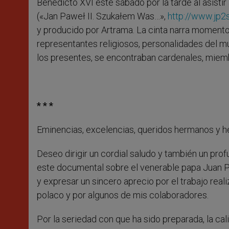
Benedicto XVI este sábado por la tarde al asisti
(«Jan Paweł II. Szukałem Was…»,
http://www.jp2
y producido por Artrama. La cinta narra momentos
representantes religiosos, personalidades del mund
los presentes, se encontraban cardenales, miemb
* * *
Eminencias, excelencias, queridos hermanos y 
Deseo dirigir un cordial saludo y también un pro
este documental sobre el venerable papa Juan Pab
y expresar un sincero aprecio por el trabajo re
polaco y por algunos de mis colaboradores.
Por la seriedad con que ha sido preparada, la cal