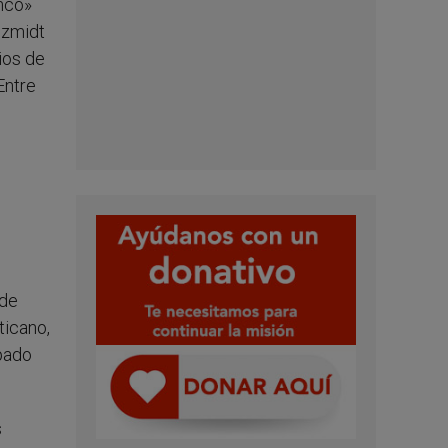
anco»
Szmidt
ios de
Entre
 de
ticano,
opado
s