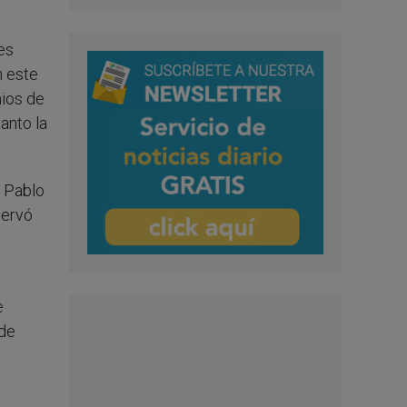
es
n este
nios de
anto la
n Pablo
servó
e
 de