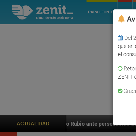
PAPA LEÓN XIV
ROMA
Av
Del 2
que en 
el cons
Retom
ZENIT e
Graci
arco Rubio ante persecución de colonos judíos que afe
ACTUALIDAD