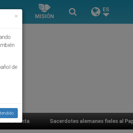
ES
×
MISIÓN
hando
ambién
pañol de
tendido
acerdotes alemanes fieles al Papa contestan a su propi