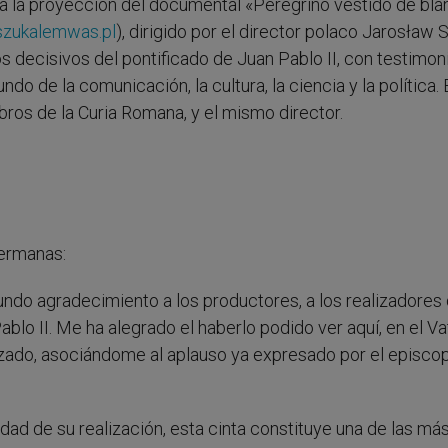
r a la proyección del documental «Peregrino vestido de bl
szukalemwas.pl
), dirigido por el director polaco Jarosław 
 decisivos del pontificado de Juan Pablo II, con testimon
o de la comunicación, la cultura, la ciencia y la política. 
ros de la Curia Romana, y el mismo director.
hermanas:
fundo agradecimiento a los productores, a los realizadores
lo II. Me ha alegrado el haberlo podido ver aquí, en el Va
alizado, asociándome al aplauso ya expresado por el episc
idad de su realización, esta cinta constituye una de las má