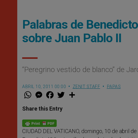
Palabras de Benedicto
sobre Juan Pablo II
“Peregrino vestido de blanco” de Ja
ABRIL 10, 2011 00:00
ZENIT STAFF
PAPAS
W
M
F
T
S
h
e
a
w
h
a
s
c
i
a
t
s
e
t
r
Share this Entry
s
e
b
t
e
A
n
o
e
p
g
o
r
p
e
k
CIUDAD DEL VATICANO, domingo, 10 de abril de 
r