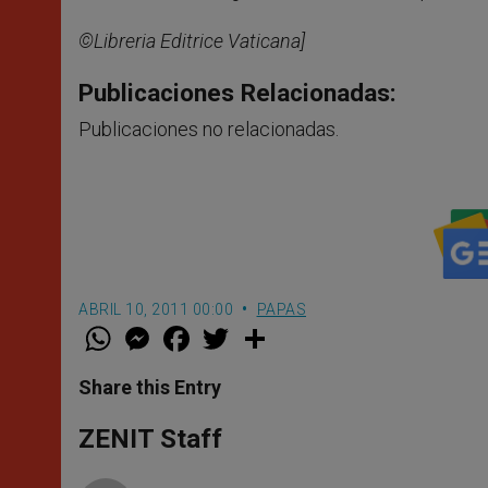
©Libreria Editrice Vaticana]
Publicaciones Relacionadas:
Publicaciones no relacionadas.
ABRIL 10, 2011 00:00
PAPAS
W
M
F
T
S
h
e
a
w
h
a
s
c
i
a
t
s
e
t
r
Share this Entry
s
e
b
t
e
A
n
o
e
p
g
o
r
ZENIT Staff
p
e
k
r