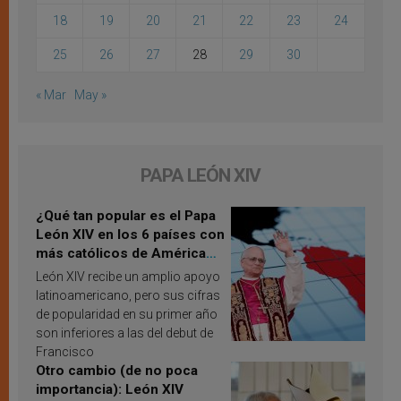
18
19
20
21
22
23
24
25
26
27
28
29
30
« Mar
May »
PAPA LEÓN XIV
¿Qué tan popular es el Papa
León XIV en los 6 países con
más católicos de América
Latina en 2026? Publican
León XIV recibe un amplio apoyo
resultados de investigación
latinoamericano, pero sus cifras
de popularidad en su primer año
son inferiores a las del debut de
Francisco
Otro cambio (de no poca
importancia): León XIV