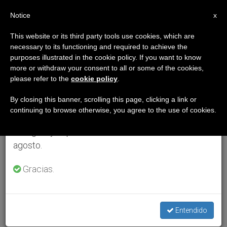
ES
Notice
×
x
Aviso importante
This website or its third party tools use cookies, which are
necessary to its functioning and required to achieve the
Del 27 de julio al 7 de agosto haremos la pausa
purposes illustrated in the cookie policy. If you want to know
anual, aprovechando que en el periodo de verano
more or withdraw your consent to all or some of the cookies,
please refer to the
cookie policy
.
se generan menos informaciones y también el
consumo de las mismas disminuye.
By closing this banner, scrolling this page, clicking a link or
continuing to browse otherwise, you agree to the use of cookies.
Retomamos el trabajo ordinario de las ediciones
en inglés y español de ZENIT el lunes 10 de
agosto.
Gracias.
Entendido