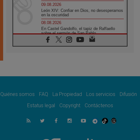
09.08.2026
León XIV: Confiar en Dios, no desesperarnos
en la oscuridad
08.08.2026
En Castel Gandolfo, el tapiz de Raffaello
sobre el sermón de San Pablo
08.08.2026
En Colombia, «la paz no se compra con una
firma»
08.08.2026
En Venezuela celebraron los 416 años del
Santo Cristo de La Grita
08.08.2026
El Papa: en Santa Ágata contemplamos la
victoria del amor sobre la muerte
Quiénes somos
FAQ
La Propiedad
Los servicios
Difusión
08.08.2026
León XIV visitará el Santuario de la Madre
Estatus legal
Copyright
Contáctenos
del Buen Consejo de Genazzano
07.08.2026
Filipinas: el Vicariato Apostólico de Calapán
se convierte en diócesis
07.08.2026
Honduras: Los desplazados invisibles de una