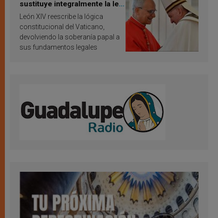
sustituye integralmente la ley
vaticana de Papa Francisco
León XIV reescribe la lógica
constitucional del Vaticano,
devolviendo la soberanía papal a
sus fundamentos legales