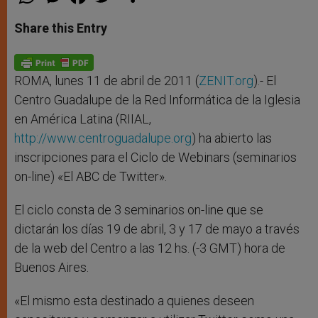
h
e
a
w
h
a
s
c
i
a
t
s
e
t
r
Share this Entry
s
e
b
t
e
A
n
o
e
p
g
o
r
p
e
k
r
ROMA, lunes 11 de abril de 2011 (
ZENIT.org
).- El
Centro Guadalupe de la Red Informática de la Iglesia
en América Latina (RIIAL,
http://www.centroguadalupe.org
) ha abierto las
inscripciones para el Ciclo de Webinars (seminarios
on-line) «El ABC de Twitter».
El ciclo consta de 3 seminarios on-line que se
dictarán los días 19 de abril, 3 y 17 de mayo a través
de la web del Centro a las 12 hs. (-3 GMT) hora de
Buenos Aires.
«El mismo esta destinado a quienes deseen