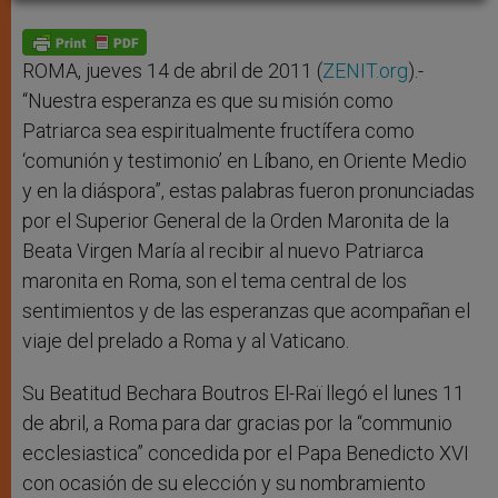
A
n
o
e
p
g
o
r
p
e
k
r
ROMA, jueves 14 de abril de 2011 (
ZENIT.org
).-
“Nuestra esperanza es que su misión como
Patriarca sea espiritualmente fructífera como
‘comunión y testimonio’ en Líbano, en Oriente Medio
y en la diáspora”, estas palabras fueron pronunciadas
por el Superior General de la Orden Maronita de la
Beata Virgen María al recibir al nuevo Patriarca
maronita en Roma, son el tema central de los
sentimientos y de las esperanzas que acompañan el
viaje del prelado a Roma y al Vaticano.
Su Beatitud Bechara Boutros El-Raï llegó el lunes 11
de abril, a Roma para dar gracias por la “communio
ecclesiastica” concedida por el Papa Benedicto XVI
con ocasión de su elección y su nombramiento