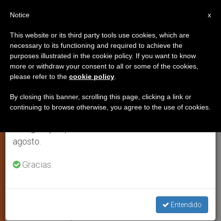
ES
Notice
×
x
Aviso importante
This website or its third party tools use cookies, which are
necessary to its functioning and required to achieve the
Del 27 de julio al 7 de agosto haremos la pausa
purposes illustrated in the cookie policy. If you want to know
El Patriarca maronita lleva
anual, aprovechando que en el periodo de verano
more or withdraw your consent to all or some of the cookies,
please refer to the
cookie policy
.
se generan menos informaciones y también el
consigo un Líbano unido en la
consumo de las mismas disminuye.
diversidad
By closing this banner, scrolling this page, clicking a link or
continuing to browse otherwise, you agree to the use of cookies.
Retomamos el trabajo ordinario de las ediciones
en inglés y español de ZENIT el lunes 10 de
En su primera visita a Roma para dar
agosto.
gracias por la “communio ecclesiastica”
Gracias.
ABRIL 14, 2011 00:00
ZENIT STAFF
ARTE Y CULTURA
W
M
F
T
S
h
e
a
w
h
a
s
c
i
a
Entendido
t
s
e
t
r
Share this Entry
s
e
b
t
e