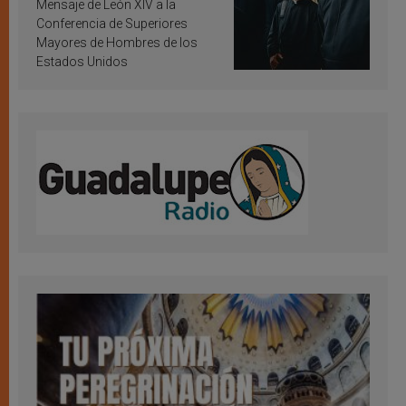
inspiración y santificación
Mensaje de León XIV a la
Conferencia de Superiores
Mayores de Hombres de los
Estados Unidos