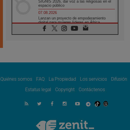
SIGNIS 2026, dar voz a las religiosas en el
espacio público
07.08.2026
Lanzan un proyecto de empoderamiento
digital para mujeres líderes en África
07.08.2026
Programa oficial del Viaje Apostólico del
Papa León XIV a Francia
07.08.2026
Obispos de Ecuador: El bien de las familias
no admite premuras legislativas
06.08.2026
Cardenal Parolin: La paz comienza con la
empatía al dolor del otro
Quiénes somos
FAQ
La Propiedad
Los servicios
Difusión
06.08.2026
Fray Marco Vianelli: Aprender el Evangelio
Estatus legal
Copyright
Contáctenos
de la Paz en la Escuela de San Francisco
06.08.2026
La visita del Papa León XIV a Asís en un
minuto
06.08.2026
El agradecimiento de los jóvenes al Papa:
«Hoy nos sentimos Iglesia»