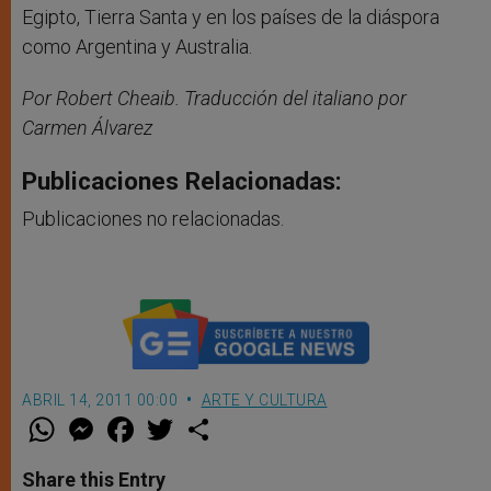
Egipto, Tierra Santa y en los países de la diáspora
como Argentina y Australia.
Por Robert Cheaib.
Traducción del italiano por
Carmen Álvarez
Publicaciones Relacionadas:
Publicaciones no relacionadas.
ABRIL 14, 2011 00:00
ARTE Y CULTURA
W
M
F
T
S
h
e
a
w
h
a
s
c
i
a
t
s
e
t
r
Share this Entry
s
e
b
t
e