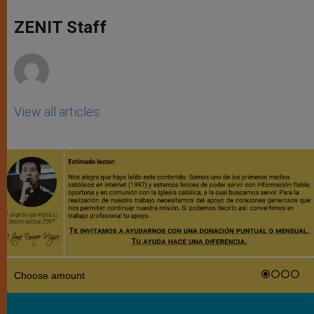
A
n
o
e
p
g
o
r
ZENIT Staff
p
e
k
r
View all articles