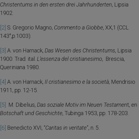
Christentums in den ersten drei Jahrhunderten
, Lipsia
1902.
[2]
S. Gregorio Magno,
Commento a Giobbe
, XX,1 (CCL
143°,p.1003).
[3]
A. von Harnack,
Das Wesen des Christentums
, Lipsia
1900. Trad. ital.
L’essenza del cristianesimo
, Brescia,
Queriniana 1980.
[4]
A. von Harnack,
Il cristianesimo e la società
, Mendrisio
1911, pp. 12-15.
[5]
M. Dibelius,
Das soziale Motiv im Neuen Testamen
t, en
Botschaft und Geschichte
, Tubinga 1953, pp. 178-203.
[6]
Benedicto XVI, “
Caritas in veritate
”, n. 5.