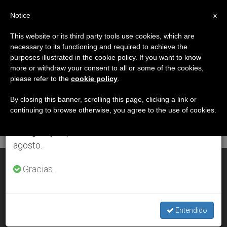
ES
Notice
×
x
Aviso importante
This website or its third party tools use cookies, which are
necessary to its functioning and required to achieve the
Del 27 de julio al 7 de agosto haremos la pausa
DÍA
purposes illustrated in the cookie policy. If you want to know
anual, aprovechando que en el periodo de verano
Abril 15th, 2011
more or withdraw your consent to all or some of the cookies,
please refer to the
cookie policy
.
se generan menos informaciones y también el
consumo de las mismas disminuye.
By closing this banner, scrolling this page, clicking a link or
continuing to browse otherwise, you agree to the use of cookies.
ÚLTIMAS NOTICIAS
Retomamos el trabajo ordinario de las ediciones
en inglés y español de ZENIT el lunes 10 de
agosto.
Predicador del Papa: “Un amor con hechos”
Gracias.
APR 15, 2011 00:00
ZENIT STAFF
Entendido