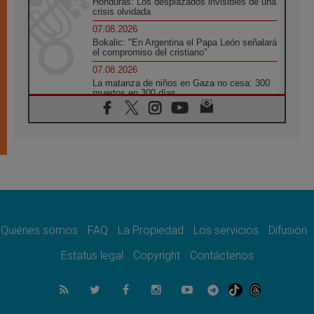
Honduras: Los desplazados invisibles de una
crisis olvidada
07.08.2026
Bokalic: "En Argentina el Papa León señalará
el compromiso del cristiano"
07.08.2026
La matanza de niños en Gaza no cesa: 300
muertos en 300 días
07.08.2026
Tagle: La guerra desfigura el mundo, solo la
revelación de Dios lo transfigura
07.08.2026
Presentada la Trienal de Arte de las
Universidades Católicas: «Exercises in
Empathy»
07.08.2026
Fortunatus Nwachukwu: la comunicación
como misión al servicio del Evangelio
Quiénes somos
FAQ
La Propiedad
Los servicios
Difusión
07.08.2026
Estatus legal
Copyright
Contáctenos
SIGNIS 2026, dar voz a las religiosas en el
espacio público
07.08.2026
Lanzan un proyecto de empoderamiento
digital para mujeres líderes en África