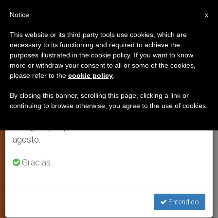
ES
Notice
×
x
Aviso importante
This website or its third party tools use cookies, which are
necessary to its functioning and required to achieve the
Del 27 de julio al 7 de agosto haremos la pausa
purposes illustrated in the cookie policy. If you want to know
Los obispos de EE.UU. lanzan
anual, aprovechando que en el periodo de verano
more or withdraw your consent to all or some of the cookies,
please refer to the
cookie policy
.
se generan menos informaciones y también el
una web sobre el legado de Juan
consumo de las mismas disminuye.
Pablo II
By closing this banner, scrolling this page, clicking a link or
continuing to browse otherwise, you agree to the use of cookies.
Retomamos el trabajo ordinario de las ediciones
en inglés y español de ZENIT el lunes 10 de
agosto.
WASHINGTON, D.C., jueves 21 de abril
Gracias.
de 2011 (
ZENIT.org
).- En vista de la
inminente beatificación del Papa Juan
Pablo II, los obispos de Estados
Entendido
Unidos han lanzado una página web