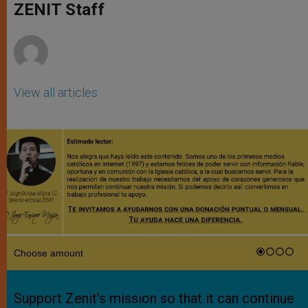
p
g
o
r
ZENIT Staff
p
e
k
r
View all articles