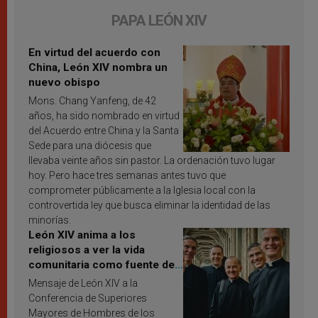
PAPA LEÓN XIV
En virtud del acuerdo con
China, León XIV nombra un
nuevo obispo
Mons. Chang Yanfeng, de 42
años, ha sido nombrado en virtud
del Acuerdo entre China y la Santa
Sede para una diócesis que
llevaba veinte años sin pastor. La ordenación tuvo lugar
hoy. Pero hace tres semanas antes tuvo que
comprometer públicamente a la Iglesia local con la
controvertida ley que busca eliminar la identidad de las
minorías.
León XIV anima a los
religiosos a ver la vida
comunitaria como fuente de
inspiración y santificación
Mensaje de León XIV a la
Conferencia de Superiores
Mayores de Hombres de los