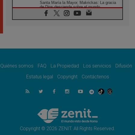
Santa María la Mayor, Makrickas: La gracia
de Dios desciende sobre el mundo
05.08.2026
Cristianos y confucianos: Respeto y
sabiduría para afrontar los urgentes desafíos
de hoy
05.08.2026
En marcha hacia Asís en nombre de San
Francisco, a la espera de León
05.08.2026
Venezuela, Padre Pagniello: "En medio del
dolor, una Iglesia que no se rinde"
Quiénes somos
FAQ
La Propiedad
Los servicios
Difusión
05.08.2026
Estatus legal
Copyright
Contáctenos
La Fuerza del "Círculo de Héroes" con el
Papa en la Audiencia General
05.08.2026
Nuncio en Ucrania: Preocupa escuchar a
quienes bendicen la guerra
05.08.2026
Ucrania: Ataque masivo en Kyiv durante la
noche
Copyright © 2026 ZENIT. All Rights Reserved.