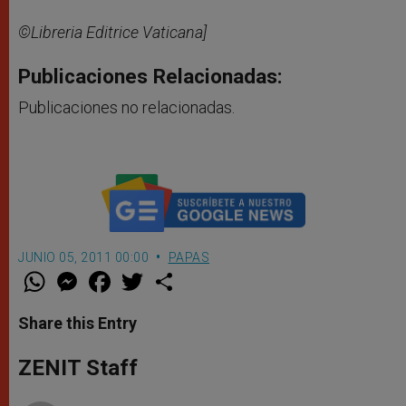
©Libreria Editrice Vaticana]
Publicaciones Relacionadas:
Publicaciones no relacionadas.
JUNIO 05, 2011 00:00
PAPAS
W
M
F
T
S
h
e
a
w
h
a
s
c
i
a
t
s
e
t
r
Share this Entry
s
e
b
t
e
A
n
o
e
p
g
o
r
ZENIT Staff
p
e
k
r