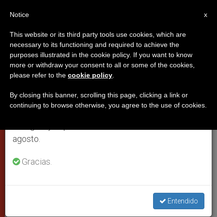
ES
Notice
×
x
Aviso importante
This website or its third party tools use cookies, which are
necessary to its functioning and required to achieve the
Del 27 de julio al 7 de agosto haremos la pausa
purposes illustrated in the cookie policy. If you want to know
Homilía del papa en la Jornada
anual, aprovechando que en el periodo de verano
more or withdraw your consent to all or some of the cookies,
please refer to the
cookie policy
.
se generan menos informaciones y también el
de las Familias Católicas Croatas
consumo de las mismas disminuye.
By closing this banner, scrolling this page, clicking a link or
continuing to browse otherwise, you agree to the use of cookies.
Retomamos el trabajo ordinario de las ediciones
“Es más que nunca necesaria y urgente
en inglés y español de ZENIT el lunes 10 de
la presencia de familias cristianas”
agosto.
JUNIO 05, 2011 00:00
ZENIT STAFF
PAPAS
Gracias.
W
M
F
T
S
h
e
a
w
h
a
s
c
i
a
t
s
e
t
r
Share this Entry
s
e
b
t
e
Entendido
A
n
o
e
p
g
o
r