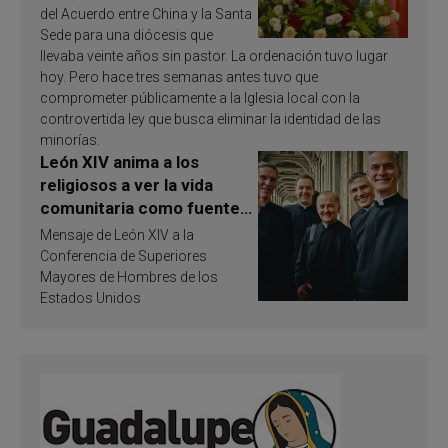
del Acuerdo entre China y la Santa
Sede para una diócesis que
llevaba veinte años sin pastor. La ordenación tuvo lugar
hoy. Pero hace tres semanas antes tuvo que
comprometer públicamente a la Iglesia local con la
controvertida ley que busca eliminar la identidad de las
minorías.
León XIV anima a los
religiosos a ver la vida
comunitaria como fuente
de inspiración y
Mensaje de León XIV a la
santificación
Conferencia de Superiores
Mayores de Hombres de los
Estados Unidos