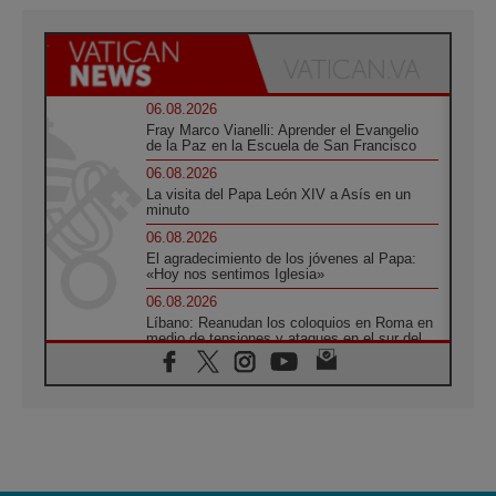
06.08.2026
Fray Marco Vianelli: Aprender el Evangelio
de la Paz en la Escuela de San Francisco
06.08.2026
La visita del Papa León XIV a Asís en un
minuto
06.08.2026
El agradecimiento de los jóvenes al Papa:
«Hoy nos sentimos Iglesia»
06.08.2026
Líbano: Reanudan los coloquios en Roma en
medio de tensiones y ataques en el sur del
país
06.08.2026
Hiroshima y Nagasaki, 81 años después.
Comienzan "Diez Días Oración por la Paz"
06.08.2026
Pizzaballa en Asís: los cristianos quieren
paz