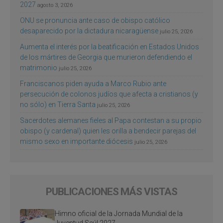
2027
agosto 3, 2026
ONU se pronuncia ante caso de obispo católico
desaparecido por la dictadura nicaragüense
julio 25, 2026
Aumenta el interés por la beatificación en Estados Unidos
de los mártires de Georgia que murieron defendiendo el
matrimonio
julio 25, 2026
Franciscanos piden ayuda a Marco Rubio ante
persecución de colonos judíos que afecta a cristianos (y
no sólo) en Tierra Santa
julio 25, 2026
Sacerdotes alemanes fieles al Papa contestan a su propio
obispo (y cardenal) quien les orilla a bendecir parejas del
mismo sexo en importante diócesis
julio 25, 2026
PUBLICACIONES MÁS VISTAS
Himno oficial de la Jornada Mundial de la
Juventud Seúl 2027