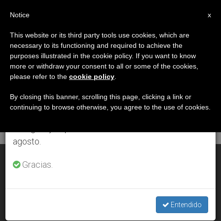
ES
Notice
×
x
Aviso importante
This website or its third party tools use cookies, which are
necessary to its functioning and required to achieve the
Del 27 de julio al 7 de agosto haremos la pausa
DÍA
purposes illustrated in the cookie policy. If you want to know
anual, aprovechando que en el periodo de verano
Junio 7th, 2011
more or withdraw your consent to all or some of the cookies,
please refer to the
cookie policy
.
se generan menos informaciones y también el
consumo de las mismas disminuye.
By closing this banner, scrolling this page, clicking a link or
continuing to browse otherwise, you agree to the use of cookies.
ÚLTIMAS NOTICIAS
Retomamos el trabajo ordinario de las ediciones
en inglés y español de ZENIT el lunes 10 de
agosto.
Reconciliación y desarrollo para Sudán
Gracias.
JUN 07, 2011 00:00
ZENIT STAFF
Entendido