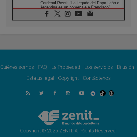
Cardenal Rossi: "La llegada del Papa León a
Argentina es un homenaje a Francisco"
06.08.2026
En Asís, León XIV invita a los jóvenes a
«construir la civilización del amor»
05.08.2026
El cardenal Parolin en México: Toda la
sociedad necesita el mensaje del Evangelio
05.08.2026
Santa María la Mayor, Makrickas: La gracia
de Dios desciende sobre el mundo
Quiénes somos
FAQ
La Propiedad
Los servicios
Difusión
05.08.2026
Cristianos y confucianos: Respeto y
Estatus legal
Copyright
Contáctenos
sabiduría para afrontar los urgentes desafíos
de hoy
05.08.2026
En marcha hacia Asís en nombre de San
Francisco, a la espera de León
05.08.2026
Venezuela, Padre Pagniello: "En medio del
dolor, una Iglesia que no se rinde"
Copyright © 2026 ZENIT. All Rights Reserved.