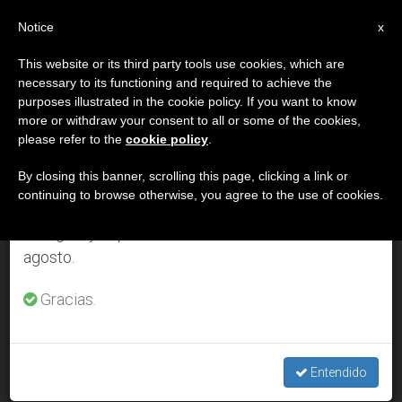
ES
Notice
×
x
Aviso importante
This website or its third party tools use cookies, which are
necessary to its functioning and required to achieve the
Del 27 de julio al 7 de agosto haremos la pausa
DÍA
purposes illustrated in the cookie policy. If you want to know
anual, aprovechando que en el periodo de verano
Junio 29th, 2011
more or withdraw your consent to all or some of the cookies,
please refer to the
cookie policy
.
se generan menos informaciones y también el
consumo de las mismas disminuye.
By closing this banner, scrolling this page, clicking a link or
continuing to browse otherwise, you agree to the use of cookies.
ÚLTIMAS NOTICIAS
Retomamos el trabajo ordinario de las ediciones
en inglés y español de ZENIT el lunes 10 de
agosto.
Confesiones de Benedicto XVI, en el sexagésimo
aniversario de sacerdocio
Gracias.
JUN 29, 2011 00:00
ZENIT STAFF
Entendido