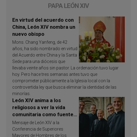
PAPA LEÓN XIV
En virtud del acuerdo con
China, León XIV nombra un
nuevo obispo
Mons. Chang Yanfeng, de 42
años, ha sido nombrado en virtud
del Acuerdo entre China y la Santa
Sede para una diócesis que
llevaba veinte años sin pastor. La ordenación tuvo lugar
hoy. Pero hace tres semanas antes tuvo que
comprometer públicamente a la Iglesia local con la
controvertida ley que busca eliminar la identidad de las
minorías.
León XIV anima a los
religiosos a ver la vida
comunitaria como fuente
de inspiración y
Mensaje de León XIV a la
santificación
Conferencia de Superiores
Mayores de Hombres de los