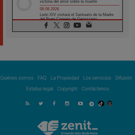
victoria del amor sobre la muerte
08.08.2026
León XIV visitará el Santuario de la Madre
del Buen Consejo de Genazzano
07.08.2026
Filipinas: el Vicariato Apostólico de Calapán
se convierte en diócesis
07.08.2026
Honduras: Los desplazados invisibles de una
crisis olvidada
07.08.2026
Bokalic: "En Argentina el Papa León señalará
el compromiso del cristiano"
Quiénes somos
FAQ
La Propiedad
Los servicios
Difusión
07.08.2026
La matanza de niños en Gaza no cesa: 300
Estatus legal
Copyright
Contáctenos
muertos en 300 días
07.08.2026
Tagle: La guerra desfigura el mundo, solo la
revelación de Dios lo transfigura
07.08.2026
Presentada la Trienal de Arte de las
Universidades Católicas: «Exercises in
Empathy»