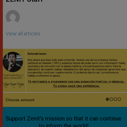
p
e
k
r
View all articles