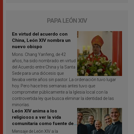
PAPA LEÓN XIV
En virtud del acuerdo con
China, León XIV nombra un
nuevo obispo
Mons. Chang Yanfeng, de 42
años, ha sido nombrado en virtud
del Acuerdo entre China y la Santa
Sede para una diócesis que
llevaba veinte años sin pastor. La ordenación tuvo lugar
hoy. Pero hace tres semanas antes tuvo que
comprometer públicamente a la Iglesia local con la
controvertida ley que busca eliminar la identidad de las
minorías.
León XIV anima a los
religiosos a ver la vida
comunitaria como fuente de
inspiración y santificación
Mensaje de León XIV a la