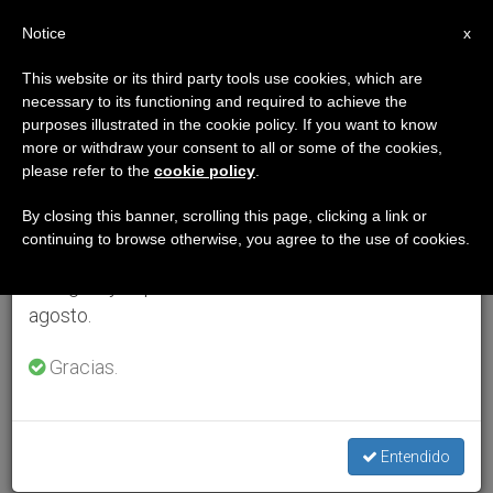
ES
Notice
×
x
Aviso importante
This website or its third party tools use cookies, which are
necessary to its functioning and required to achieve the
Del 27 de julio al 7 de agosto haremos la pausa
purposes illustrated in the cookie policy. If you want to know
anual, aprovechando que en el periodo de verano
more or withdraw your consent to all or some of the cookies,
please refer to the
cookie policy
.
se generan menos informaciones y también el
consumo de las mismas disminuye.
By closing this banner, scrolling this page, clicking a link or
continuing to browse otherwise, you agree to the use of cookies.
Retomamos el trabajo ordinario de las ediciones
en inglés y español de ZENIT el lunes 10 de
agosto.
Gracias.
Entendido