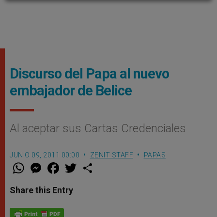
Discurso del Papa al nuevo
embajador de Belice
Al aceptar sus Cartas Credenciales
JUNIO 09, 2011 00:00
ZENIT STAFF
PAPAS
W
M
F
T
S
h
e
a
w
h
a
s
c
i
a
t
s
e
t
r
Share this Entry
s
e
b
t
e
A
n
o
e
p
g
o
r