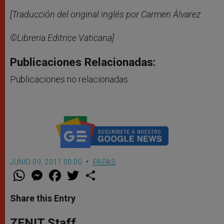
[Traducción del original inglés por Carmen
Álvarez
©Libreria Editrice Vaticana]
Publicaciones Relacionadas:
Publicaciones no relacionadas.
JUNIO 09, 2011 00:00
PAPAS
W
M
F
T
S
h
e
a
w
h
a
s
c
i
a
t
s
e
t
r
Share this Entry
s
e
b
t
e
A
n
o
e
p
g
o
r
ZENIT Staff