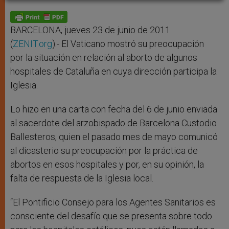
A
n
o
e
p
g
o
r
p
e
k
r
BARCELONA, jueves 23 de junio de 2011
(
ZENIT.org
).- El Vaticano mostró su preocupación
por la situación en relación al aborto de algunos
hospitales de Cataluña en cuya dirección participa la
Iglesia.
Lo hizo en una carta con fecha del 6 de junio enviada
al sacerdote del arzobispado de Barcelona Custodio
Ballesteros, quien el pasado mes de mayo comunicó
al dicasterio su preocupación por la práctica de
abortos en esos hospitales y por, en su opinión, la
falta de respuesta de la Iglesia local.
“El Pontificio Consejo para los Agentes Sanitarios es
consciente del desafío que se presenta sobre todo