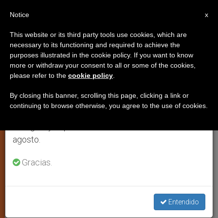
ES
Notice
×
x
Aviso importante
This website or its third party tools use cookies, which are
necessary to its functioning and required to achieve the
Del 27 de julio al 7 de agosto haremos la pausa
purposes illustrated in the cookie policy. If you want to know
España: Abortos en hospitales en
anual, aprovechando que en el periodo de verano
more or withdraw your consent to all or some of the cookies,
please refer to the
cookie policy
.
se generan menos informaciones y también el
cuya dirección participa la Iglesia
consumo de las mismas disminuye.
By closing this banner, scrolling this page, clicking a link or
continuing to browse otherwise, you agree to the use of cookies.
Retomamos el trabajo ordinario de las ediciones
El Vaticano recuerda que «los
en inglés y español de ZENIT el lunes 10 de
hospitales católicos están llamados a
agosto.
tutelar la vida»
Gracias.
JUNIO 23, 2011 00:00
ZENIT STAFF
ARTE Y CULTURA
W
M
F
T
S
h
e
a
w
h
a
s
c
i
a
Entendido
t
s
e
t
r
Share this Entry
s
e
b
t
e