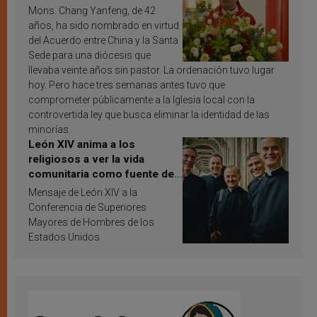
Mons. Chang Yanfeng, de 42
años, ha sido nombrado en virtud
del Acuerdo entre China y la Santa
Sede para una diócesis que
llevaba veinte años sin pastor. La ordenación tuvo lugar
hoy. Pero hace tres semanas antes tuvo que
comprometer públicamente a la Iglesia local con la
controvertida ley que busca eliminar la identidad de las
minorías.
León XIV anima a los
religiosos a ver la vida
comunitaria como fuente de
inspiración y santificación
Mensaje de León XIV a la
Conferencia de Superiores
Mayores de Hombres de los
Estados Unidos