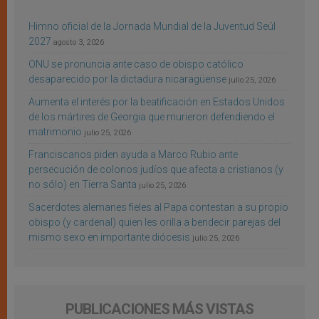
Himno oficial de la Jornada Mundial de la Juventud Seúl
2027
agosto 3, 2026
ONU se pronuncia ante caso de obispo católico
desaparecido por la dictadura nicaragüense
julio 25, 2026
Aumenta el interés por la beatificación en Estados Unidos
de los mártires de Georgia que murieron defendiendo el
matrimonio
julio 25, 2026
Franciscanos piden ayuda a Marco Rubio ante
persecución de colonos judíos que afecta a cristianos (y
no sólo) en Tierra Santa
julio 25, 2026
Sacerdotes alemanes fieles al Papa contestan a su propio
obispo (y cardenal) quien les orilla a bendecir parejas del
mismo sexo en importante diócesis
julio 25, 2026
PUBLICACIONES MÁS VISTAS