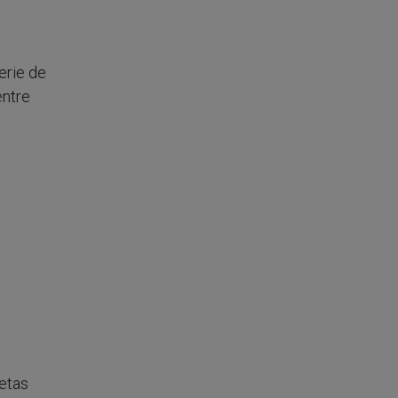
erie de
entre
s
uetas