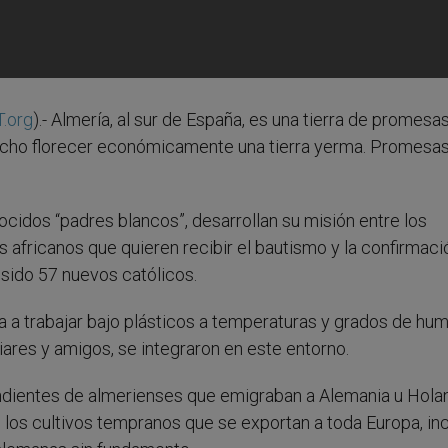
.org
).- Almería, al sur de España, es una tierra de promesas
cho florecer económicamente una tierra yerma. Promesa
cidos “padres blancos”, desarrollan su misión entre los
s africanos que quieren recibir el bautismo y la confirmaci
 sido 57 nuevos católicos.
ica a trabajar bajo plásticos a temperaturas y grados de h
iliares y amigos, se integraron en este entorno.
ndientes de almerienses que emigraban a Alemania u Hola
n los cultivos tempranos que se exportan a toda Europa, in