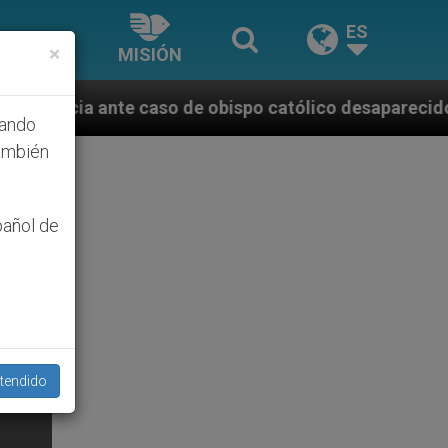
ES
×
MISIÓN
so de obispo católico desaparecido por la dictadura 
hando
ambién
pañol de
tendido