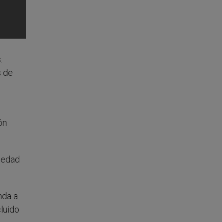
.
s de
ón
umedad
nda a
cluido