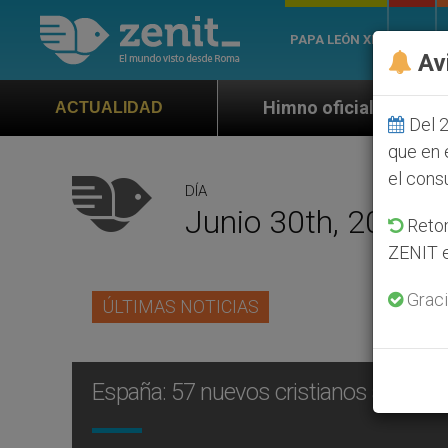
PAPA LEÓN XIV
ROMA
Av
Himno oficial de la Jornada Mundial de l
ACTUALIDAD
Del 2
que en 
el cons
DÍA
Junio 30th, 2011
Retom
ZENIT e
Graci
ÚLTIMAS NOTICIAS
España: 57 nuevos cristianos african