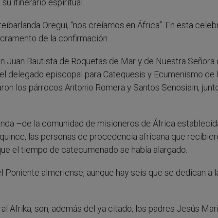
u itinerario espiritual.
ibarlanda Oregui, “nos creíamos en África”. En esta celeb
sacramento de la confirmación.
an Juan Bautista de Roquetas de Mar y de Nuestra Señora 
r el delegado episcopal para Catequesis y Ecumenismo de 
aron los párrocos Antonio Romera y Santos Senosiain, junt
anda –de la comunidad de misioneros de África establecid
quince, las personas de procedencia africana que recibier
a que el tiempo de catecumenado se había alargado.
el Poniente almeriense, aunque hay seis que se dedican a l
al Afrika, son, además del ya citado, los padres Jesús Mar