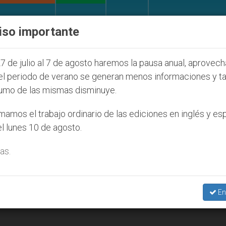
IGLESIA Y MUNDO
DOCUMENTOS
DONATIVOS
iso importante
a Juventud Seúl 2027
ONU se pronuncia ante ca
7 de julio al 7 de agosto haremos la pausa anual, aprovec
el periodo de verano se generan menos informaciones y t
umo de las mismas disminuye.
amos el trabajo ordinario de las ediciones en inglés y es
l lunes 10 de agosto.
as.
En
os