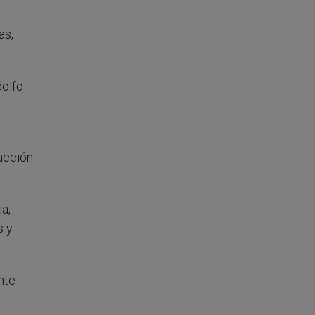
as,
dolfo
 acción
a,
s y
nte