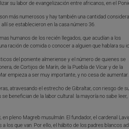
zar su labor de evangelización entre africanos, en el Poni
os son más numerosos y hay también una cantidad consider
 allí se establecieron en la casa número 36.
mas humanos de los recién llegados, que acudían a los
una ración de comida o conocer a alguien que hablara su i
ásticos del poniente almeriense y el número de quienes se
nera, de Cortijos de Marín, de la Puebla de Vícar y de la
Mar empieza a ser muy importante, y no cesa de aumentar.
ras, atravesando el estrecho de Gibraltar, con riesgo de s
 se benefician de la labor cultural: la mayoría no sabe leer,
, en pleno Magreb musulmán. El fundador, el cardenal Lavi
s a los que van. Por ello, el hábito de los padres blancos a