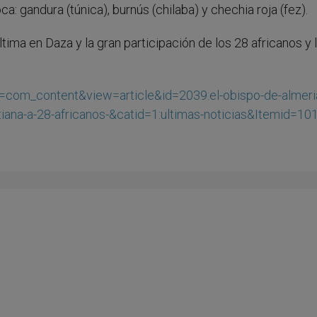
a: gandura (túnica), burnús (chilaba) y chechia roja (fez).
tima en Daza y la gran participación de los 28 africanos y 
n=com_content&view=article&id=2039:el-obispo-de-almeri
stiana-a-28-africanos-&catid=1:ultimas-noticias&Itemid=10