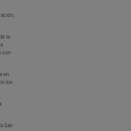
ración,
de la
la
o con
a en
on los
a
ía San