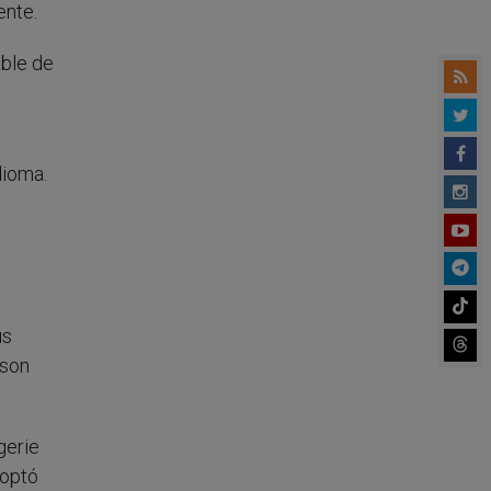
ente.
able de
dioma.
us
 son
gerie
doptó