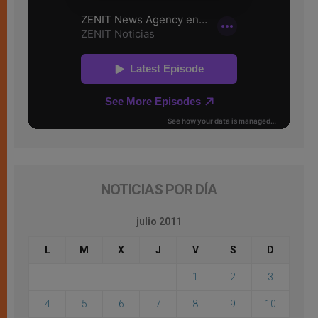
NOTICIAS POR DÍA
julio 2011
L
M
X
J
V
S
D
1
2
3
4
5
6
7
8
9
10