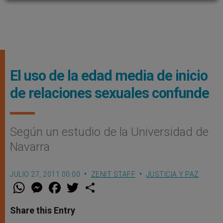
El uso de la edad media de inicio
de relaciones sexuales confunde
Según un estudio de la Universidad de
Navarra
JULIO 27, 2011 00:00
ZENIT STAFF
JUSTICIA Y PAZ
W
M
F
T
S
h
e
a
w
h
a
s
c
i
a
t
s
e
t
r
Share this Entry
s
e
b
t
e