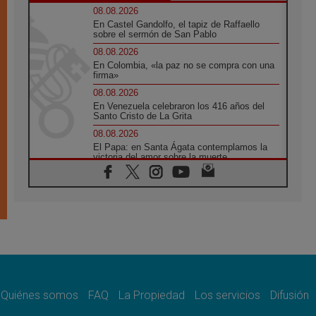
08.08.2026
En Castel Gandolfo, el tapiz de Raffaello
sobre el sermón de San Pablo
08.08.2026
En Colombia, «la paz no se compra con una
firma»
08.08.2026
En Venezuela celebraron los 416 años del
Santo Cristo de La Grita
08.08.2026
El Papa: en Santa Ágata contemplamos la
victoria del amor sobre la muerte
08.08.2026
León XIV visitará el Santuario de la Madre
del Buen Consejo de Genazzano
07.08.2026
Filipinas: el Vicariato Apostólico de Calapán
se convierte en diócesis
07.08.2026
Honduras: Los desplazados invisibles de una
crisis olvidada
Quiénes somos
FAQ
La Propiedad
Los servicios
Difusión
07.08.2026
Bokalic: "En Argentina el Papa León señalará