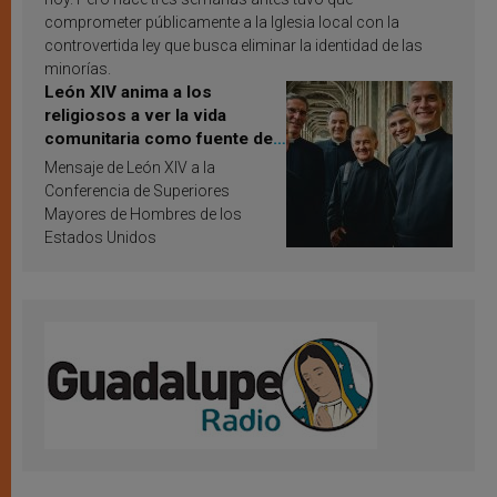
comprometer públicamente a la Iglesia local con la
controvertida ley que busca eliminar la identidad de las
minorías.
León XIV anima a los
religiosos a ver la vida
comunitaria como fuente de
inspiración y santificación
Mensaje de León XIV a la
Conferencia de Superiores
Mayores de Hombres de los
Estados Unidos