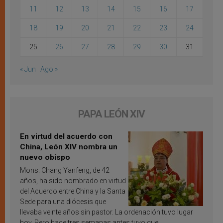
11
12
13
14
15
16
17
18
19
20
21
22
23
24
25
26
27
28
29
30
31
« Jun
Ago »
PAPA LEÓN XIV
En virtud del acuerdo con
China, León XIV nombra un
nuevo obispo
Mons. Chang Yanfeng, de 42
años, ha sido nombrado en virtud
del Acuerdo entre China y la Santa
Sede para una diócesis que
llevaba veinte años sin pastor. La ordenación tuvo lugar
hoy. Pero hace tres semanas antes tuvo que