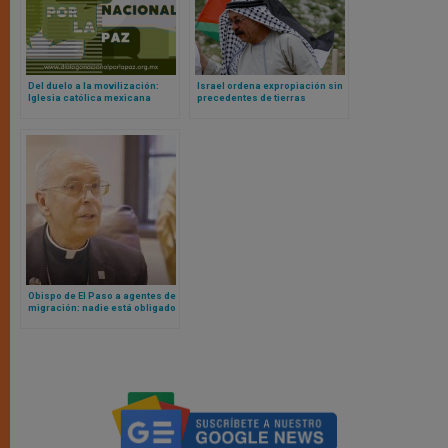
Del duelo a la movilización:
Israel ordena expropiación sin
Iglesia católica mexicana
precedentes de tierras
apuesta por una década de paz
palestinas
Obispo de El Paso a agentes de
migración: nadie está obligado
a seguir una ley inmoral