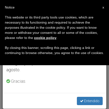
ES
Notice
×
x
Aviso importante
This website or its third party tools use cookies, which are
necessary to its functioning and required to achieve the
Del 27 de julio al 7 de agosto haremos la pausa
purposes illustrated in the cookie policy. If you want to know
anual, aprovechando que en el periodo de verano
more or withdraw your consent to all or some of the cookies,
please refer to the
cookie policy
.
se generan menos informaciones y también el
consumo de las mismas disminuye.
By closing this banner, scrolling this page, clicking a link or
continuing to browse otherwise, you agree to the use of cookies.
Retomamos el trabajo ordinario de las ediciones
en inglés y español de ZENIT el lunes 10 de
agosto.
Gracias.
Entendido