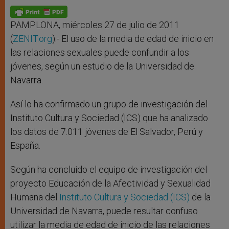
A
n
o
e
p
g
o
r
p
e
k
r
PAMPLONA, miércoles 27 de julio de 2011
(
ZENIT.org
).- El uso de la media de edad de inicio en
las relaciones sexuales puede confundir a los
jóvenes, según un estudio de la Universidad de
Navarra.
Así lo ha confirmado un grupo de investigación del
Instituto Cultura y Sociedad (ICS) que ha analizado
los datos de 7.011 jóvenes de El Salvador, Perú y
España.
Según ha concluido el equipo de investigación del
proyecto Educación de la Afectividad y Sexualidad
Humana del
Instituto Cultura y Sociedad (ICS)
de la
Universidad de Navarra, puede resultar confuso
utilizar la media de edad de inicio de las relaciones