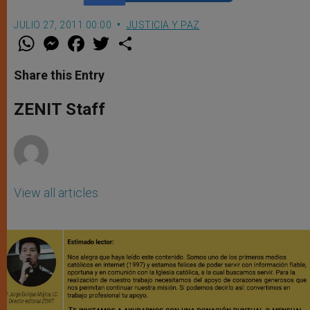
JULIO 27, 2011 00:00
JUSTICIA Y PAZ
W
M
F
T
S
h
e
a
w
h
a
s
c
i
a
t
s
e
t
r
Share this Entry
s
e
b
t
e
A
n
o
e
p
g
o
r
ZENIT Staff
p
e
k
r
View all articles