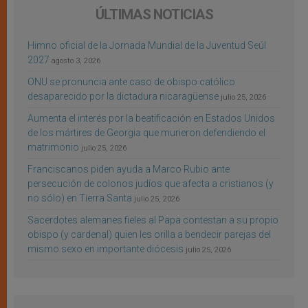
ÚLTIMAS NOTICIAS
Himno oficial de la Jornada Mundial de la Juventud Seúl
2027
agosto 3, 2026
ONU se pronuncia ante caso de obispo católico
desaparecido por la dictadura nicaragüense
julio 25, 2026
Aumenta el interés por la beatificación en Estados Unidos
de los mártires de Georgia que murieron defendiendo el
matrimonio
julio 25, 2026
Franciscanos piden ayuda a Marco Rubio ante
persecución de colonos judíos que afecta a cristianos (y
no sólo) en Tierra Santa
julio 25, 2026
Sacerdotes alemanes fieles al Papa contestan a su propio
obispo (y cardenal) quien les orilla a bendecir parejas del
mismo sexo en importante diócesis
julio 25, 2026