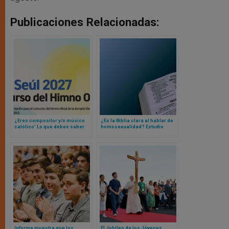
Publicaciones Relacionadas:
¿Eres compositor y/o músico
¿Es la Biblia clara al hablar de
católico’ Lo que debes saber
homosexualidad? Estudio
sobre el concurso para el
evidencia qué piensan los
himno oficial de la Jornada
creyentes
Mundial de la Juventud de Seúl
Informe muestra que los
El Jubileo de los Jóvenes