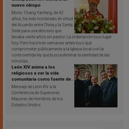
nuevo obispo
Mons. Chang Yanfeng, de 42
años, ha sido nombrado en virtud
del Acuerdo entre China y la Santa
Sede para una diócesis que
llevaba veinte años sin pastor. La ordenación tuvo lugar
hoy. Pero hace tres semanas antes tuvo que
comprometer públicamente a la Iglesia local con la
controvertida ley que busca eliminar la identidad de las
minorías.
León XIV anima a los
religiosos a ver la vida
comunitaria como fuente de
inspiración y santificación
Mensaje de León XIV a la
Conferencia de Superiores
Mayores de Hombres de los
Estados Unidos