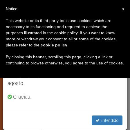
ES
Notice
×
x
Aviso importante
This website or its third party tools use cookies, which are
necessary to its functioning and required to achieve the
Del 27 de julio al 7 de agosto haremos la pausa
purposes illustrated in the cookie policy. If you want to know
Arte + Fe, una muestra de
anual, aprovechando que en el periodo de verano
more or withdraw your consent to all or some of the cookies,
please refer to the
cookie policy
.
se generan menos informaciones y también el
artistas cristianos
consumo de las mismas disminuye.
contemporáneos
By closing this banner, scrolling this page, clicking a link or
continuing to browse otherwise, you agree to the use of cookies.
Retomamos el trabajo ordinario de las ediciones
en inglés y español de ZENIT el lunes 10 de
Entre las mejores ofertas culturales de
agosto.
la Jornada Mundial de la Juventud
Gracias.
JULIO 28, 2011 00:00
ZENIT STAFF
JÓVENES
W
M
F
T
S
h
e
a
w
h
a
s
c
i
a
Entendido
t
s
e
t
r
Share this Entry
s
e
b
t
e